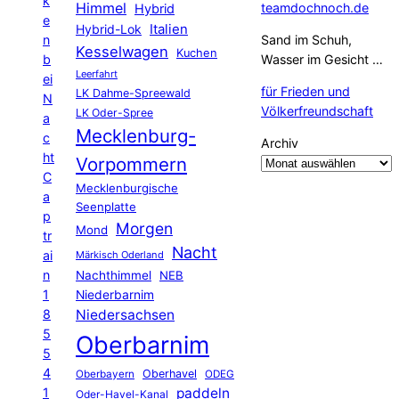
k
Himmel
teamdochnoch.de
Hybrid
e
Hybrid-Lok
Italien
n
Sand im Schuh,
Kesselwagen
Kuchen
b
Wasser im Gesicht …
Leerfahrt
ei
für Frieden und
LK Dahme-Spreewald
N
Völkerfreundschaft
LK Oder-Spree
a
Mecklenburg-
c
Archiv
ht
Vorpommern
C
Mecklenburgische
a
Seenplatte
p
Morgen
Mond
tr
Nacht
ai
Märkisch Oderland
n
Nachthimmel
NEB
1
Niederbarnim
8
Niedersachsen
5
Oberbarnim
5
4
Oberhavel
Oberbayern
ODEG
1
paddeln
Oder-Havel-Kanal