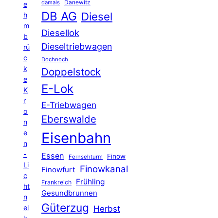
Danewitz
damals
e
DB AG
Diesel
h
m
Diesellok
b
Dieseltriebwagen
rü
c
Dochnoch
k
Doppelstock
e
E-Lok
K
r
E-Triebwagen
o
Eberswalde
n
e
Eisenbahn
n
-
Essen
Finow
Fernsehturm
Li
Finowkanal
Finowfurt
c
Frühling
Frankreich
ht
Gesundbrunnen
n
Güterzug
el
Herbst