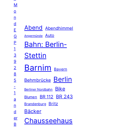
M
o
n
d
Abend
Abendhimmel
E
Auto
G
Angermünde
P
Bahn: Berlin-
1
Stettin
3
9
Barnim
2
Bayern
8
Berlin
Behmbrücke
5
-
Bike
Berliner Nordbahn
1
BR 243
BR 112
Blumen
a
Britz
Brandenburg
n
Bäcker
d
er
Chausseehaus
B