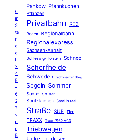
-
Pankow
Pfannkuchen
0
Pflanzen
in
Privatbahn
RE3
S
te
Regionalbahn
Regen
n
Regionalexpress
d
Sachsen-Anhalt
el
Schnee
Schleswig-Holstein
l
Schorfheide
X
4
Schweden
Schwedter Steg
E
Segeln
Sommer
-
6
Sonne
Splitter
Spritzkuchen
2
Steel is real
7
Straße
SUP
Tier
v
TRAXX
Traxx P160 AC3
o
Triebwagen
n
B
Uckermark
V70