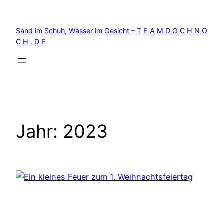
Zum
Inhalt
Sand im Schuh, Wasser im Gesicht – T E A M D O C H N O
springen
C H . D E
Jahr:
2023