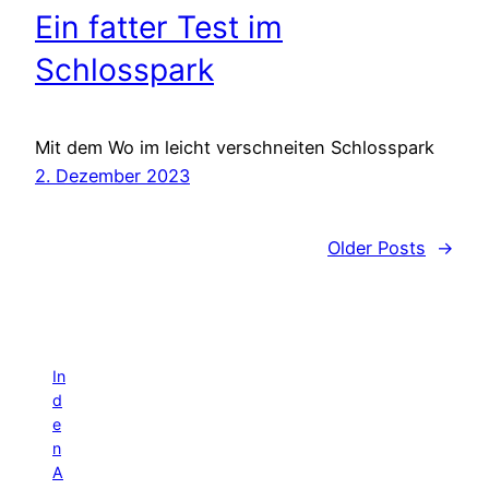
Ein fatter Test im
Schlosspark
Mit dem Wo im leicht verschneiten Schlosspark
2. Dezember 2023
Older Posts
→
In
d
e
n
A