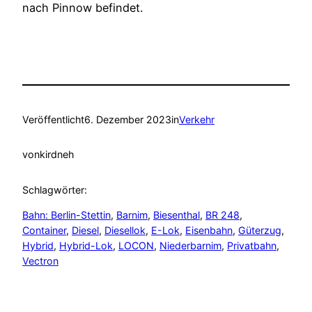
nach Pinnow befindet.
Veröffentlicht
6. Dezember 2023
in
Verkehr
von
kirdneh
Schlagwörter:
Bahn: Berlin-Stettin
, 
Barnim
, 
Biesenthal
, 
BR 248
, 
Container
, 
Diesel
, 
Diesellok
, 
E-Lok
, 
Eisenbahn
, 
Güterzug
, 
Hybrid
, 
Hybrid-Lok
, 
LOCON
, 
Niederbarnim
, 
Privatbahn
, 
Vectron