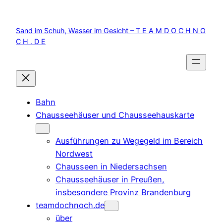
Zum
Inhalt
Sand im Schuh, Wasser im Gesicht – T E A M D O C H N O
springen
C H . D E
Bahn
Chausseehäuser und Chausseehauskarte
Ausführungen zu Wegegeld im Bereich
Nordwest
Chausseen in Niedersachsen
Chausseehäuser in Preußen,
insbesondere Provinz Brandenburg
teamdochnoch.de
über