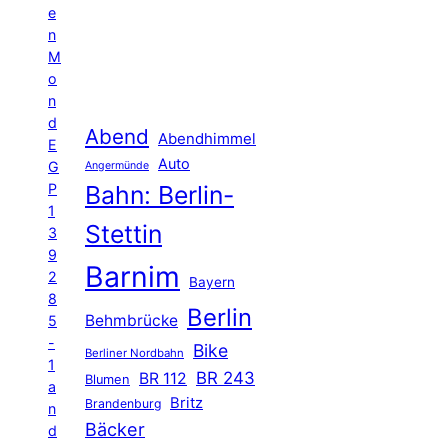
e
n
M
o
n
d
Abend
Abendhimmel
E
Auto
G
Angermünde
P
Bahn: Berlin-
1
Stettin
3
9
Barnim
2
Bayern
8
Berlin
Behmbrücke
5
-
Bike
Berliner Nordbahn
1
BR 243
BR 112
Blumen
a
Britz
Brandenburg
n
Bäcker
d