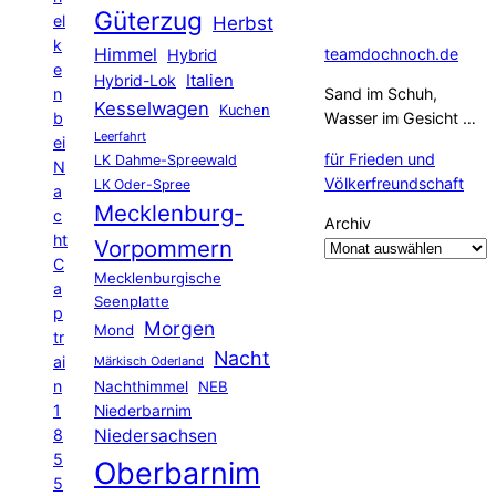
Güterzug
el
Herbst
k
Himmel
teamdochnoch.de
Hybrid
e
Hybrid-Lok
Italien
n
Sand im Schuh,
Kesselwagen
Kuchen
b
Wasser im Gesicht …
Leerfahrt
ei
für Frieden und
LK Dahme-Spreewald
N
Völkerfreundschaft
LK Oder-Spree
a
Mecklenburg-
c
Archiv
ht
Vorpommern
C
Mecklenburgische
a
Seenplatte
p
Morgen
Mond
tr
Nacht
ai
Märkisch Oderland
n
Nachthimmel
NEB
1
Niederbarnim
8
Niedersachsen
5
Oberbarnim
5