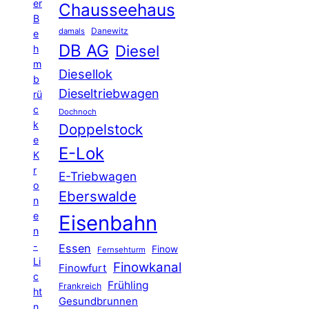
er
Chausseehaus
B
Danewitz
damals
e
DB AG
Diesel
h
m
Diesellok
b
Dieseltriebwagen
rü
c
Dochnoch
k
Doppelstock
e
E-Lok
K
r
E-Triebwagen
o
Eberswalde
n
e
Eisenbahn
n
-
Essen
Finow
Fernsehturm
Li
Finowkanal
Finowfurt
c
Frühling
Frankreich
ht
Gesundbrunnen
n