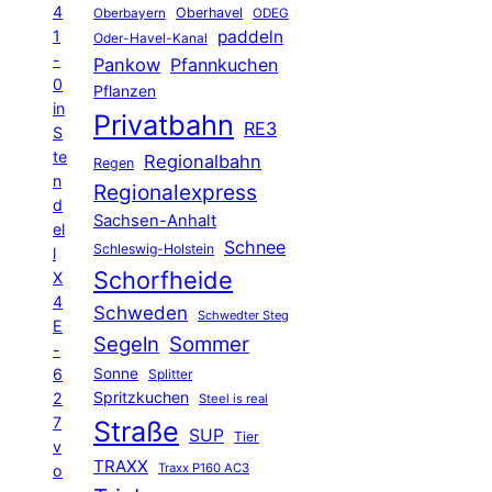
4
Oberhavel
Oberbayern
ODEG
1
paddeln
Oder-Havel-Kanal
-
Pankow
Pfannkuchen
0
Pflanzen
in
Privatbahn
RE3
S
te
Regionalbahn
Regen
n
Regionalexpress
d
Sachsen-Anhalt
el
Schnee
Schleswig-Holstein
l
Schorfheide
X
4
Schweden
Schwedter Steg
E
Segeln
Sommer
-
6
Sonne
Splitter
Spritzkuchen
2
Steel is real
7
Straße
SUP
Tier
v
TRAXX
Traxx P160 AC3
o