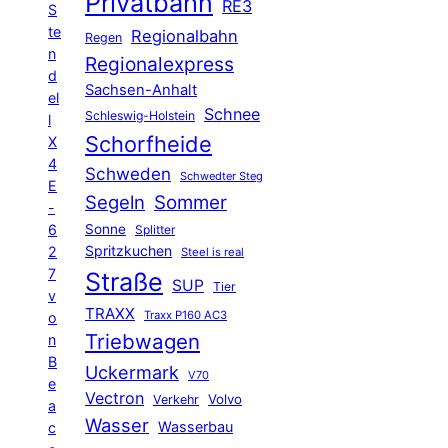
Privatbahn
RE3
S
te
Regionalbahn
Regen
n
Regionalexpress
d
Sachsen-Anhalt
el
Schnee
Schleswig-Holstein
l
Schorfheide
X
4
Schweden
Schwedter Steg
E
Segeln
Sommer
-
6
Sonne
Splitter
Spritzkuchen
2
Steel is real
7
Straße
SUP
Tier
v
TRAXX
Traxx P160 AC3
o
Triebwagen
n
B
Uckermark
V70
e
Vectron
Volvo
Verkehr
a
Wasser
Wasserbau
c