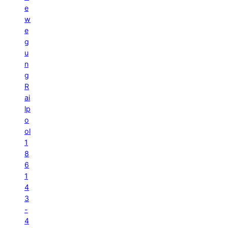
e
w
e
g
u
n
g
R
ai
lp
o
ol
1
8
6
1
4
3
-
4