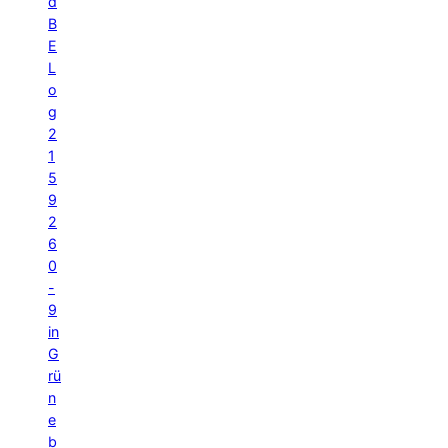
d
B
E
L
o
g
2
1
5
9
2
6
0
-
9
in
G
rü
n
e
b