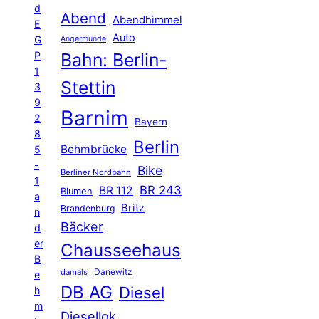
d
Abend
Abendhimmel
E
Auto
G
Angermünde
P
Bahn: Berlin-
1
Stettin
3
9
Barnim
2
Bayern
8
Berlin
Behmbrücke
5
-
Bike
Berliner Nordbahn
1
BR 243
BR 112
Blumen
a
Britz
Brandenburg
n
Bäcker
d
er
Chausseehaus
B
Danewitz
damals
e
DB AG
Diesel
h
m
Diesellok