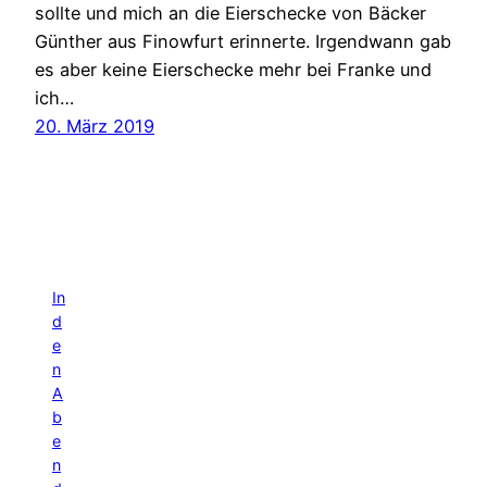
sollte und mich an die Eierschecke von Bäcker
Günther aus Finowfurt erinnerte. Irgendwann gab
es aber keine Eierschecke mehr bei Franke und
ich…
20. März 2019
In
d
e
n
A
b
e
n