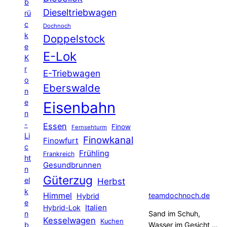
b
Dieseltriebwagen
rü
c
Dochnoch
k
Doppelstock
e
E-Lok
K
r
E-Triebwagen
o
Eberswalde
n
e
Eisenbahn
n
-
Essen
Finow
Fernsehturm
Li
Finowkanal
Finowfurt
c
Frühling
Frankreich
ht
Gesundbrunnen
n
Güterzug
el
Herbst
k
Himmel
teamdochnoch.de
Hybrid
e
Hybrid-Lok
Italien
n
Sand im Schuh,
Kesselwagen
Kuchen
b
Wasser im Gesicht …