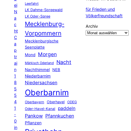
Leerfahrt
ei
für Frieden und
LK Dahme-Spreewald
N
Völkerfreundschaft
LK Oder-Spree
a
Mecklenburg-
c
Archiv
ht
Vorpommern
C
Mecklenburgische
a
Seenplatte
p
Morgen
Mond
tr
Nacht
ai
Märkisch Oderland
n
Nachthimmel
NEB
1
Niederbarnim
8
Niedersachsen
5
Oberbarnim
5
4
Oberhavel
Oberbayern
ODEG
1
paddeln
Oder-Havel-Kanal
-
Pankow
Pfannkuchen
0
Pflanzen
in