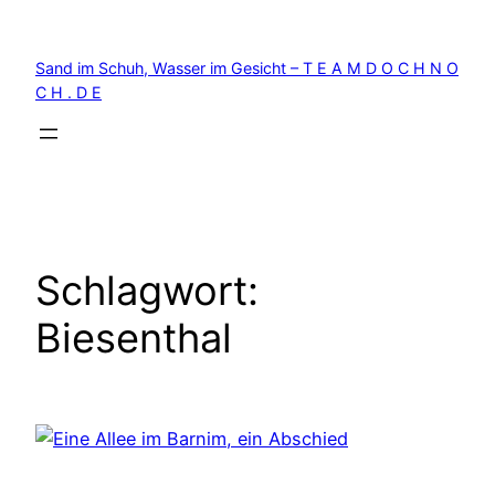
Zum
Inhalt
Sand im Schuh, Wasser im Gesicht – T E A M D O C H N O
springen
C H . D E
Schlagwort:
Biesenthal