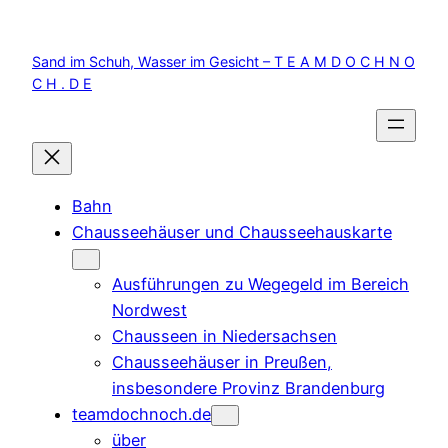
Zum
Inhalt
Sand im Schuh, Wasser im Gesicht – T E A M D O C H N O
springen
C H . D E
Bahn
Chausseehäuser und Chausseehauskarte
Ausführungen zu Wegegeld im Bereich
Nordwest
Chausseen in Niedersachsen
Chausseehäuser in Preußen,
insbesondere Provinz Brandenburg
teamdochnoch.de
über