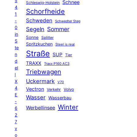
5
Schnee
Schleswig-Holstein
4
Schorfheide
1
Schweden
-
Schwedter Steg
0
Segeln
Sommer
in
Sonne
Splitter
S
Spritzkuchen
Steel is real
te
Straße
n
SUP
Tier
d
TRAXX
Traxx P160 AC3
el
Triebwagen
l
Uckermark
X
V70
4
Vectron
Volvo
Verkehr
E
Wasser
Wasserbau
-
Winter
Werbellinsee
6
2
7
v
o