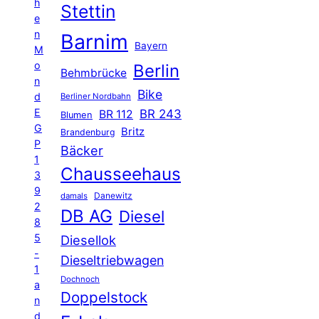
h
Stettin
e
n
Barnim
Bayern
M
o
Berlin
Behmbrücke
n
Bike
d
Berliner Nordbahn
E
BR 243
BR 112
Blumen
G
Britz
Brandenburg
P
Bäcker
1
Chausseehaus
3
9
Danewitz
damals
2
DB AG
Diesel
8
5
Diesellok
-
Dieseltriebwagen
1
Dochnoch
a
Doppelstock
n
d