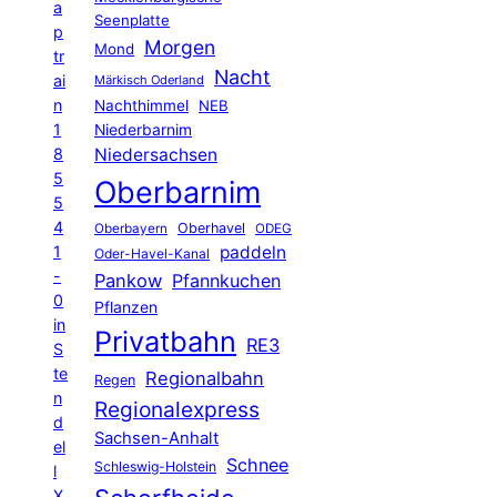
a
Seenplatte
p
Morgen
Mond
tr
Nacht
ai
Märkisch Oderland
n
Nachthimmel
NEB
1
Niederbarnim
8
Niedersachsen
5
Oberbarnim
5
4
Oberhavel
Oberbayern
ODEG
1
paddeln
Oder-Havel-Kanal
-
Pankow
Pfannkuchen
0
Pflanzen
in
Privatbahn
RE3
S
te
Regionalbahn
Regen
n
Regionalexpress
d
Sachsen-Anhalt
el
Schnee
Schleswig-Holstein
l
X