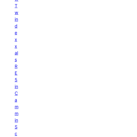
T
w
in
d
e
x
x
al
s
R
E
5
in
C
a
m
m
in
S
c