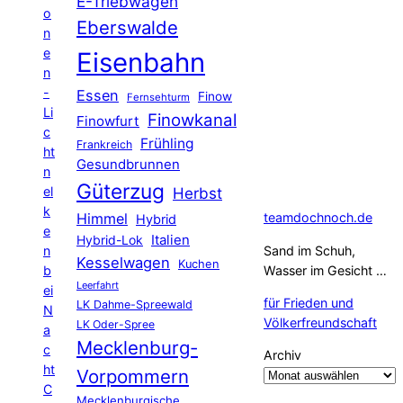
E-Triebwagen
o
Eberswalde
n
e
Eisenbahn
n
-
Essen
Finow
Fernsehturm
Li
Finowkanal
Finowfurt
c
Frühling
Frankreich
ht
Gesundbrunnen
n
Güterzug
el
Herbst
k
Himmel
teamdochnoch.de
Hybrid
e
Hybrid-Lok
Italien
n
Sand im Schuh,
Kesselwagen
Kuchen
b
Wasser im Gesicht …
Leerfahrt
ei
für Frieden und
LK Dahme-Spreewald
N
Völkerfreundschaft
LK Oder-Spree
a
Mecklenburg-
c
Archiv
ht
Vorpommern
C
Mecklenburgische