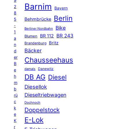
9
Barnim
2
Bayern
8
Berlin
Behmbrücke
5
-
Bike
Berliner Nordbahn
1
BR 243
BR 112
Blumen
a
Britz
Brandenburg
n
Bäcker
d
er
Chausseehaus
B
Danewitz
damals
e
DB AG
Diesel
h
m
Diesellok
b
Dieseltriebwagen
rü
c
Dochnoch
k
Doppelstock
e
E-Lok
K
r