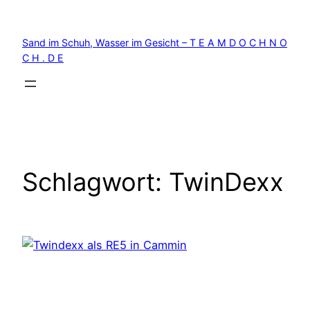
Zum
Inhalt
Sand im Schuh, Wasser im Gesicht – T E A M D O C H N O
springen
C H . D E
Schlagwort:
TwinDexx