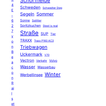
Schorfheide
4
Schweden
Schwedter Steg
E
Segeln
Sommer
-
6
Sonne
Splitter
Spritzkuchen
2
Steel is real
7
Straße
SUP
Tier
v
TRAXX
Traxx P160 AC3
o
Triebwagen
n
B
Uckermark
V70
e
Vectron
Volvo
Verkehr
a
Wasser
Wasserbau
c
o
Winter
Werbellinsee
n
R
ai
l
s
et