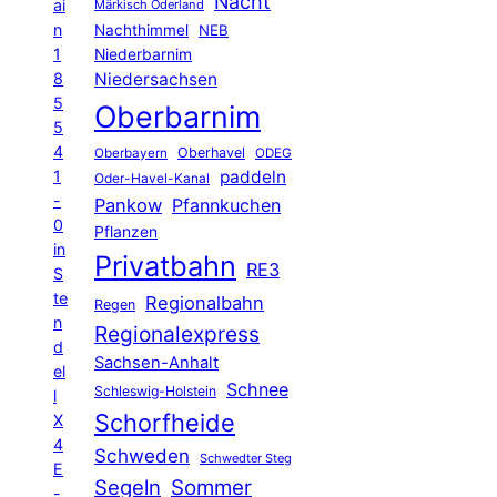
Nacht
ai
Märkisch Oderland
n
Nachthimmel
NEB
1
Niederbarnim
8
Niedersachsen
5
Oberbarnim
5
4
Oberhavel
Oberbayern
ODEG
1
paddeln
Oder-Havel-Kanal
-
Pankow
Pfannkuchen
0
Pflanzen
in
Privatbahn
RE3
S
te
Regionalbahn
Regen
n
Regionalexpress
d
Sachsen-Anhalt
el
Schnee
Schleswig-Holstein
l
Schorfheide
X
4
Schweden
Schwedter Steg
E
Segeln
Sommer
-