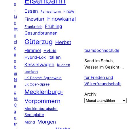
Eisenbahn
n
-
Essen
Finow
Fernsehturm
Li
Finowkanal
Finowfurt
c
Frühling
Frankreich
ht
Gesundbrunnen
n
Güterzug
el
Herbst
k
Himmel
teamdochnoch.de
Hybrid
e
Hybrid-Lok
Italien
n
Sand im Schuh,
Kesselwagen
Kuchen
b
Wasser im Gesicht …
Leerfahrt
ei
für Frieden und
LK Dahme-Spreewald
N
Völkerfreundschaft
LK Oder-Spree
a
Mecklenburg-
c
Archiv
ht
Vorpommern
C
Mecklenburgische
a
Seenplatte
p
Morgen
Mond
tr