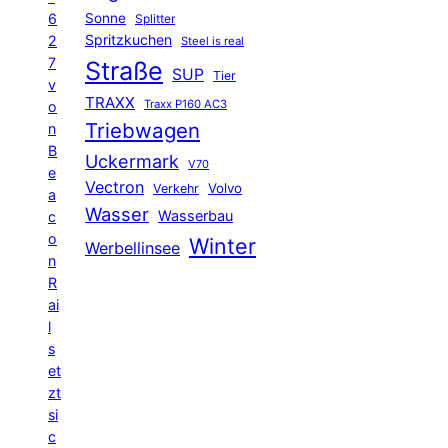
6
Sonne
Splitter
Spritzkuchen
2
Steel is real
7
Straße
SUP
Tier
v
TRAXX
Traxx P160 AC3
o
Triebwagen
n
B
Uckermark
V70
e
Vectron
Volvo
Verkehr
a
Wasser
Wasserbau
c
o
Winter
Werbellinsee
n
R
ai
l
s
et
zt
si
c