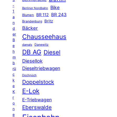
-
Bike
Berliner Nordbahn
1
BR 243
BR 112
Blumen
a
Britz
Brandenburg
n
Bäcker
d
er
Chausseehaus
B
Danewitz
damals
e
DB AG
Diesel
h
m
Diesellok
b
Dieseltriebwagen
rü
c
Dochnoch
k
Doppelstock
e
E-Lok
K
r
E-Triebwagen
o
Eberswalde
n
e