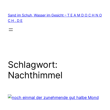
Zum
Inhalt
Sand im Schuh, Wasser im Gesicht – T E A M D O C H N O
springen
C H . D E
Schlagwort:
Nachthimmel