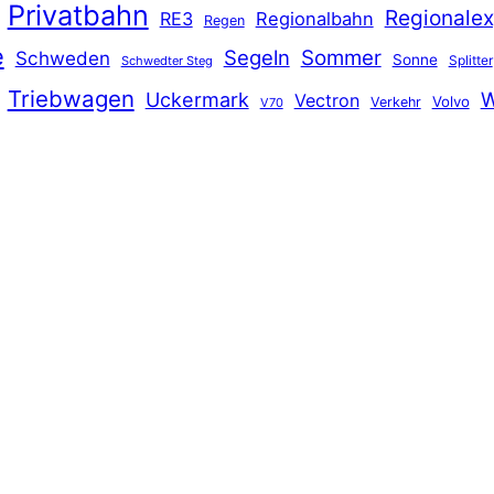
Privatbahn
Regionalex
RE3
Regionalbahn
Regen
e
Segeln
Sommer
Schweden
Sonne
Splitter
Schwedter Steg
Triebwagen
Uckermark
W
Vectron
Volvo
Verkehr
V70