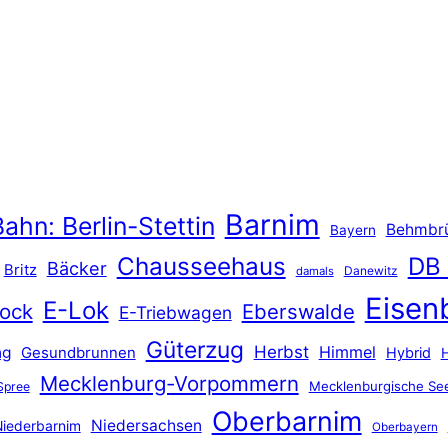
Barnim
ahn: Berlin-Stettin
Behmbr
Bayern
Chausseehaus
DB
Bäcker
Britz
Danewitz
damals
Eisen
E-Lok
ock
Eberswalde
E-Triebwagen
Güterzug
Herbst
Himmel
ng
Gesundbrunnen
Hybrid
Mecklenburg-Vorpommern
Mecklenburgische See
Spree
Oberbarnim
Niedersachsen
iederbarnim
Oberbayern