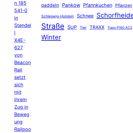
n 185
Pankow
Pfannkuchen
paddeln
Pflanzen
541-0
Schorfheid
Schnee
Schleswig-Holstein
in
Straße
Stendel
SUP
TRAXX
Tier
Traxx P160 AC3
l
Winter
X4E-
627
von
Beacon
Rail
setzt
sich
mit
ihrem
Zug in
Beweg
ung
Railpoo