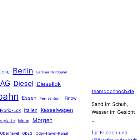
Berlin
ücke
Berliner Nordbahn
 AG
Diesel
Diesellok
teamdochnoch.de
bahn
Essen
Finow
Fernsehturm
Sand im Schuh,
Kesselwagen
Hybrid-Lok
Italien
Wasser im Gesicht
…
Morgen
nplatte
Mond
für Frieden und
Oberhavel
Oder-Havel-Kanal
ODEG