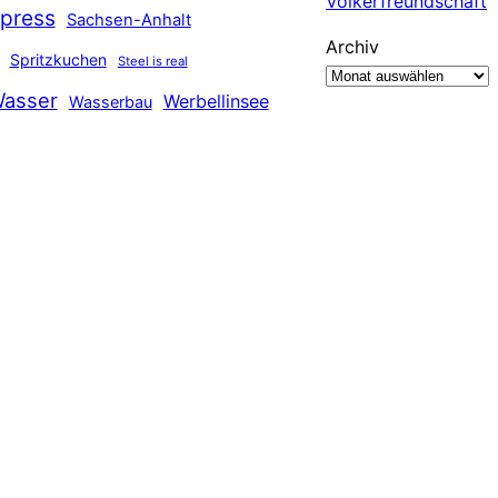
Völkerfreundschaft
press
Sachsen-Anhalt
Archiv
Spritzkuchen
Steel is real
asser
Werbellinsee
Wasserbau