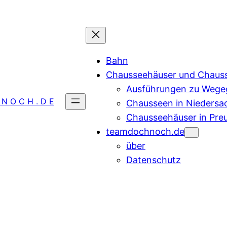
Bahn
Chausseehäuser und Chaus
Ausführungen zu Wegeg
 N O C H . D E
Chausseen in Niedersa
Chausseehäuser in Pre
teamdochnoch.de
über
Datenschutz