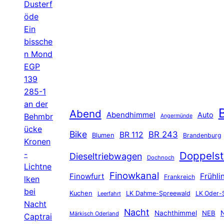
Dusterf
öde
Ein
bissche
n Mond
EGP
139
285-1
an der
B
Abend
Abendhimmel
Auto
Behmbr
Angermünde
ücke
Bike
BR 243
BR 112
Blumen
Brandenburg
Kronen
-
Doppelst
Dieseltriebwagen
Dochnoch
Lichtne
Finowkanal
Finowfurt
Frühli
Frankreich
lken
bei
Kuchen
LK Dahme-Spreewald
LK Oder-
Leerfahrt
Nacht
Nacht
Nachthimmel
NEB
N
Märkisch Oderland
Captrai