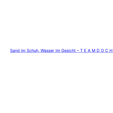
Zum
Inhalt
springen
Sand im Schuh, Wasser im Gesicht – T E A M D O C H