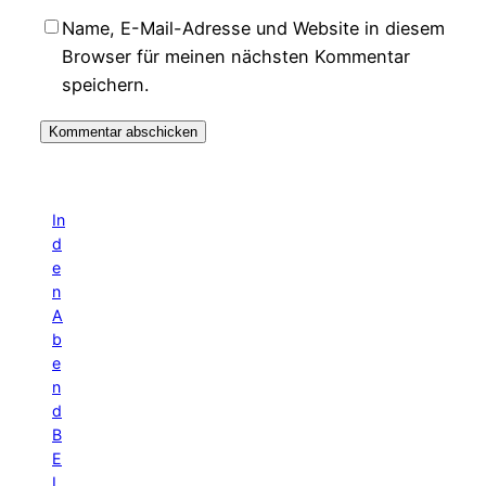
Name, E-Mail-Adresse und Website in diesem
Browser für meinen nächsten Kommentar
speichern.
In
d
e
n
A
b
e
n
d
B
E
L