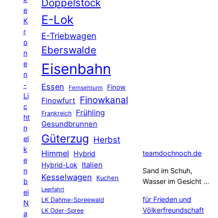
Doppelstock
e
E-Lok
K
r
E-Triebwagen
o
Eberswalde
n
e
Eisenbahn
n
-
Essen
Finow
Fernsehturm
Li
Finowkanal
Finowfurt
c
Frühling
Frankreich
ht
Gesundbrunnen
n
Güterzug
el
Herbst
k
Himmel
teamdochnoch.de
Hybrid
e
Hybrid-Lok
Italien
n
Sand im Schuh,
Kesselwagen
Kuchen
b
Wasser im Gesicht …
Leerfahrt
ei
für Frieden und
LK Dahme-Spreewald
N
Völkerfreundschaft
LK Oder-Spree
a