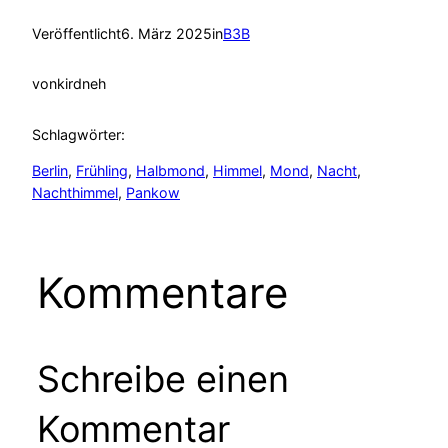
Veröffentlicht
6. März 2025
in
B3B
von
kirdneh
Schlagwörter:
Berlin
, 
Frühling
, 
Halbmond
, 
Himmel
, 
Mond
, 
Nacht
, 
Nachthimmel
, 
Pankow
Kommentare
Schreibe einen
Kommentar