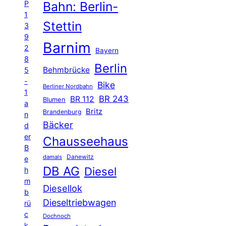
P
Bahn: Berlin-
1
Stettin
3
9
Barnim
2
Bayern
8
Berlin
Behmbrücke
5
-
Bike
Berliner Nordbahn
1
BR 243
BR 112
Blumen
a
Britz
Brandenburg
n
Bäcker
d
er
Chausseehaus
B
Danewitz
damals
e
DB AG
Diesel
h
m
Diesellok
b
Dieseltriebwagen
rü
c
Dochnoch
k