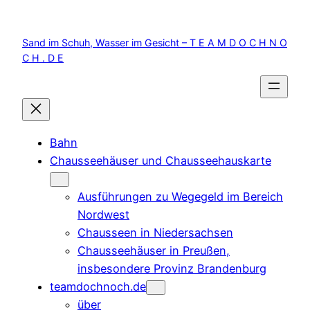
Zum
Inhalt
Sand im Schuh, Wasser im Gesicht – T E A M D O C H N O
springen
C H . D E
Bahn
Chausseehäuser und Chausseehauskarte
Ausführungen zu Wegegeld im Bereich
Nordwest
Chausseen in Niedersachsen
Chausseehäuser in Preußen,
insbesondere Provinz Brandenburg
teamdochnoch.de
über