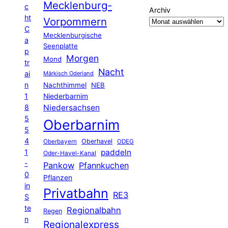
Mecklenburg-
c
Archiv
ht
Vorpommern
C
Mecklenburgische
a
Seenplatte
p
Morgen
Mond
tr
Nacht
ai
Märkisch Oderland
n
Nachthimmel
NEB
1
Niederbarnim
8
Niedersachsen
5
Oberbarnim
5
4
Oberhavel
Oberbayern
ODEG
1
paddeln
Oder-Havel-Kanal
-
Pankow
Pfannkuchen
0
Pflanzen
in
Privatbahn
RE3
S
te
Regionalbahn
Regen
n
Regionalexpress