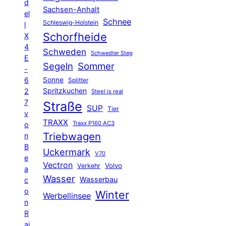
d
Sachsen-Anhalt
el
Schnee
Schleswig-Holstein
l
Schorfheide
X
4
Schweden
Schwedter Steg
E
Segeln
Sommer
-
6
Sonne
Splitter
Spritzkuchen
2
Steel is real
7
Straße
SUP
Tier
v
TRAXX
Traxx P160 AC3
o
Triebwagen
n
B
Uckermark
V70
e
Vectron
Volvo
Verkehr
a
Wasser
Wasserbau
c
o
Winter
Werbellinsee
n
R
ai