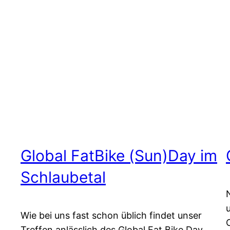
Global FatBike (Sun)Day im
Schlaubetal
Wie bei uns fast schon üblich findet unser
Treffen anlässlich des Global Fat Bike Day