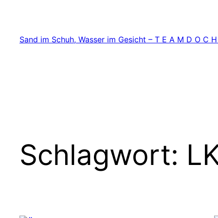
Zum
Inhalt
springen
Sand im Schuh, Wasser im Gesicht – T E A M D O C H
Schlagwort:
LK