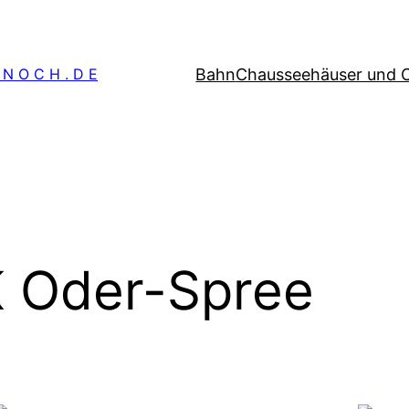
Bahn
Chausseehäuser und 
 N O C H . D E
 Oder-Spree