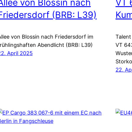
Allee von Blossin nach
VT 
Friedersdorf (BRB: L39)
Kum
Allee von Blossin nach Friedersdorf im
Talent
frühlingshaften Abendlicht (BRB: L39)
VT 643
22. April 2025
Wuste
Stork
22. Ap