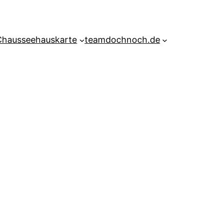
Chausseehauskarte
teamdochnoch.de