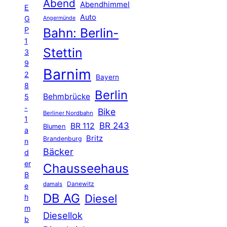
Abend
Abendhimmel
E
Auto
G
Angermünde
P
Bahn: Berlin-
1
Stettin
3
9
Barnim
2
Bayern
8
Berlin
Behmbrücke
5
-
Bike
Berliner Nordbahn
1
BR 243
BR 112
Blumen
a
Britz
Brandenburg
n
Bäcker
d
er
Chausseehaus
B
Danewitz
damals
e
DB AG
Diesel
h
m
Diesellok
b