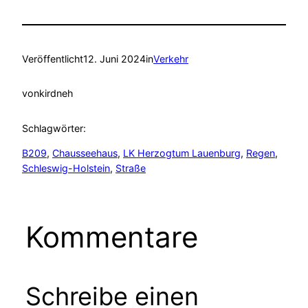
Veröffentlicht
12. Juni 2024
in
Verkehr
von
kirdneh
Schlagwörter:
B209
, 
Chausseehaus
, 
LK Herzogtum Lauenburg
, 
Regen
, 
Schleswig-Holstein
, 
Straße
Kommentare
Schreibe einen