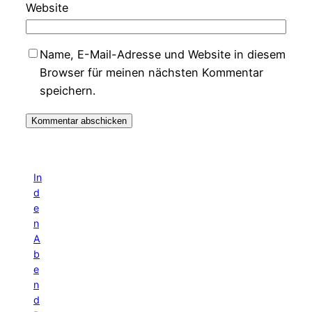
Website
Name, E-Mail-Adresse und Website in diesem
Browser für meinen nächsten Kommentar
speichern.
In
d
e
n
A
b
e
n
d