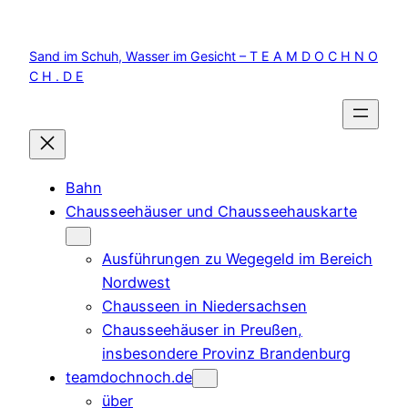
Zum
Inhalt
Sand im Schuh, Wasser im Gesicht – T E A M D O C H N O
springen
C H . D E
Bahn
Chausseehäuser und Chausseehauskarte
Ausführungen zu Wegegeld im Bereich
Nordwest
Chausseen in Niedersachsen
Chausseehäuser in Preußen,
insbesondere Provinz Brandenburg
teamdochnoch.de
über