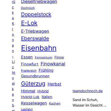
Dieseltriebwagen
rü
c
Dochnoch
k
Doppelstock
e
E-Lok
K
r
E-Triebwagen
o
Eberswalde
n
e
Eisenbahn
n
-
Essen
Finow
Fernsehturm
Li
Finowkanal
Finowfurt
c
Frühling
Frankreich
ht
Gesundbrunnen
n
Güterzug
el
Herbst
k
Himmel
teamdochnoch.de
Hybrid
e
Hybrid-Lok
Italien
n
Sand im Schuh,
Kesselwagen
Kuchen
b
Wasser im Gesicht …
Leerfahrt
ei