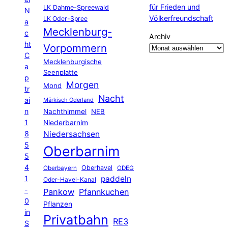
für Frieden und
LK Dahme-Spreewald
N
Völkerfreundschaft
LK Oder-Spree
a
Mecklenburg-
c
Archiv
ht
Vorpommern
C
Mecklenburgische
a
Seenplatte
p
Morgen
Mond
tr
Nacht
ai
Märkisch Oderland
n
Nachthimmel
NEB
1
Niederbarnim
8
Niedersachsen
5
Oberbarnim
5
4
Oberhavel
Oberbayern
ODEG
1
paddeln
Oder-Havel-Kanal
-
Pankow
Pfannkuchen
0
Pflanzen
in
Privatbahn
RE3
S