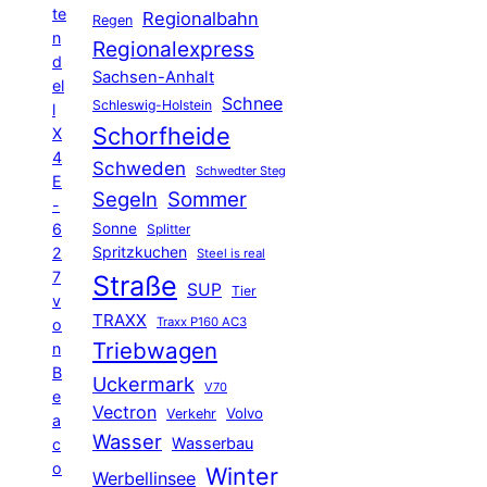
te
Regionalbahn
Regen
n
Regionalexpress
d
Sachsen-Anhalt
el
Schnee
Schleswig-Holstein
l
Schorfheide
X
4
Schweden
Schwedter Steg
E
Segeln
Sommer
-
6
Sonne
Splitter
Spritzkuchen
2
Steel is real
7
Straße
SUP
Tier
v
TRAXX
Traxx P160 AC3
o
Triebwagen
n
B
Uckermark
V70
e
Vectron
Volvo
Verkehr
a
Wasser
Wasserbau
c
o
Winter
Werbellinsee