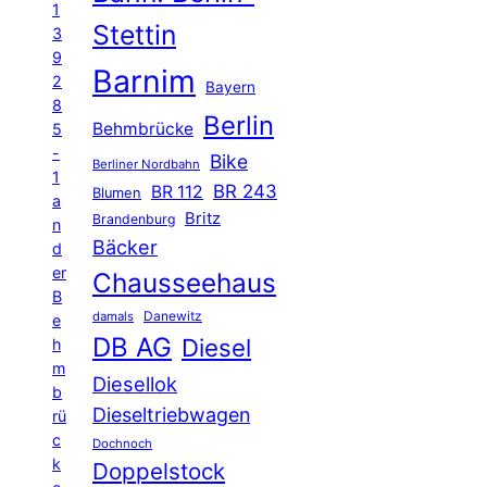
1
Stettin
3
9
Barnim
2
Bayern
8
Berlin
Behmbrücke
5
-
Bike
Berliner Nordbahn
1
BR 243
BR 112
Blumen
a
Britz
Brandenburg
n
Bäcker
d
er
Chausseehaus
B
Danewitz
damals
e
DB AG
Diesel
h
m
Diesellok
b
Dieseltriebwagen
rü
c
Dochnoch
k
Doppelstock