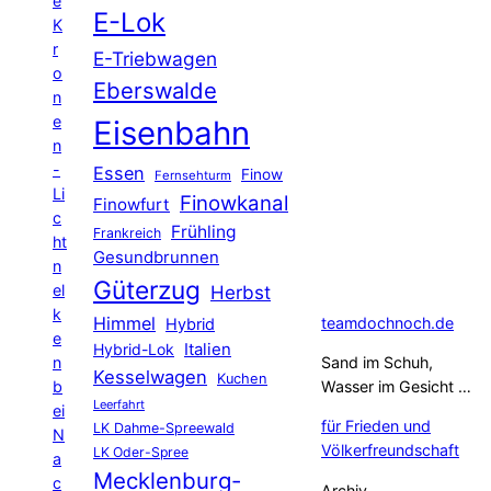
e
E-Lok
K
r
E-Triebwagen
o
Eberswalde
n
e
Eisenbahn
n
-
Essen
Finow
Fernsehturm
Li
Finowkanal
Finowfurt
c
Frühling
Frankreich
ht
Gesundbrunnen
n
Güterzug
el
Herbst
k
Himmel
teamdochnoch.de
Hybrid
e
Hybrid-Lok
Italien
n
Sand im Schuh,
Kesselwagen
Kuchen
b
Wasser im Gesicht …
Leerfahrt
ei
für Frieden und
LK Dahme-Spreewald
N
Völkerfreundschaft
LK Oder-Spree
a
Mecklenburg-
c
Archiv