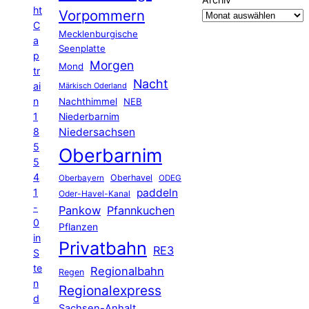
ht
Vorpommern
C
Mecklenburgische
a
Seenplatte
p
Morgen
Mond
tr
Nacht
ai
Märkisch Oderland
n
Nachthimmel
NEB
1
Niederbarnim
8
Niedersachsen
5
Oberbarnim
5
4
Oberhavel
Oberbayern
ODEG
1
paddeln
Oder-Havel-Kanal
-
Pankow
Pfannkuchen
0
Pflanzen
in
Privatbahn
RE3
S
te
Regionalbahn
Regen
n
Regionalexpress
d
Sachsen-Anhalt