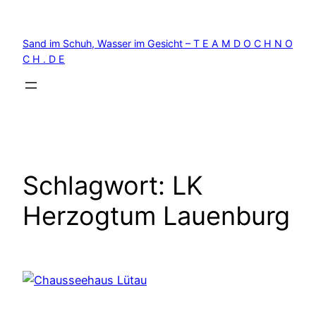
Zum
Inhalt
Sand im Schuh, Wasser im Gesicht – T E A M D O C H N O
springen
C H . D E
Schlagwort:
LK
Herzogtum Lauenburg