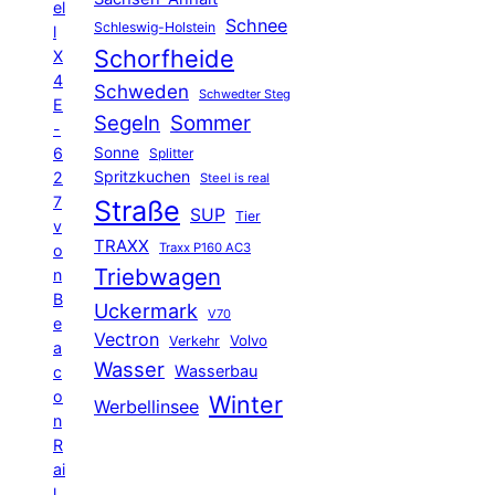
el
Schnee
Schleswig-Holstein
l
Schorfheide
X
4
Schweden
Schwedter Steg
E
Segeln
Sommer
-
6
Sonne
Splitter
Spritzkuchen
2
Steel is real
7
Straße
SUP
Tier
v
TRAXX
Traxx P160 AC3
o
Triebwagen
n
B
Uckermark
V70
e
Vectron
Volvo
Verkehr
a
Wasser
Wasserbau
c
o
Winter
Werbellinsee
n
R
ai
l