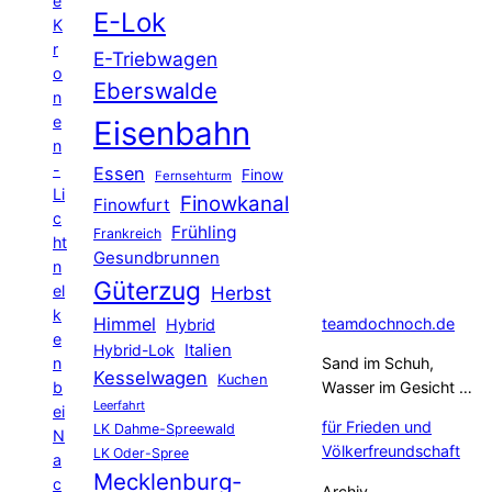
e
E-Lok
K
r
E-Triebwagen
o
Eberswalde
n
e
Eisenbahn
n
-
Essen
Finow
Fernsehturm
Li
Finowkanal
Finowfurt
c
Frühling
Frankreich
ht
Gesundbrunnen
n
Güterzug
el
Herbst
k
Himmel
teamdochnoch.de
Hybrid
e
Hybrid-Lok
Italien
n
Sand im Schuh,
Kesselwagen
Kuchen
b
Wasser im Gesicht …
Leerfahrt
ei
für Frieden und
LK Dahme-Spreewald
N
Völkerfreundschaft
LK Oder-Spree
a
Mecklenburg-
c
Archiv