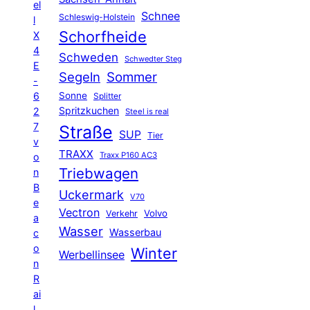
el
Schnee
Schleswig-Holstein
l
Schorfheide
X
4
Schweden
Schwedter Steg
E
Segeln
Sommer
-
6
Sonne
Splitter
Spritzkuchen
2
Steel is real
7
Straße
SUP
Tier
v
TRAXX
Traxx P160 AC3
o
Triebwagen
n
B
Uckermark
V70
e
Vectron
Volvo
Verkehr
a
Wasser
Wasserbau
c
o
Winter
Werbellinsee
n
R
ai
l