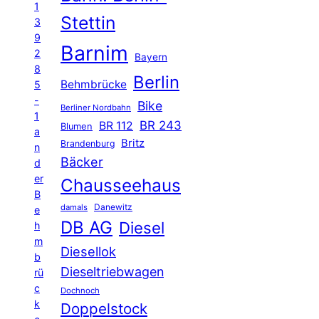
1
Stettin
3
9
Barnim
2
Bayern
8
Berlin
Behmbrücke
5
-
Bike
Berliner Nordbahn
1
BR 243
BR 112
Blumen
a
Britz
Brandenburg
n
Bäcker
d
er
Chausseehaus
B
Danewitz
damals
e
DB AG
Diesel
h
m
Diesellok
b
Dieseltriebwagen
rü
c
Dochnoch
k
Doppelstock