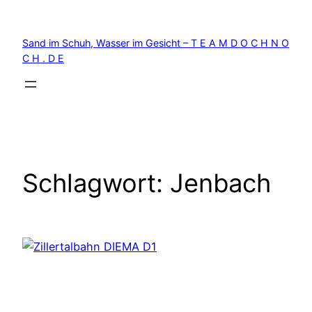
Zum
Inhalt
Sand im Schuh, Wasser im Gesicht – T E A M D O C H N O
springen
C H . D E
Schlagwort:
Jenbach