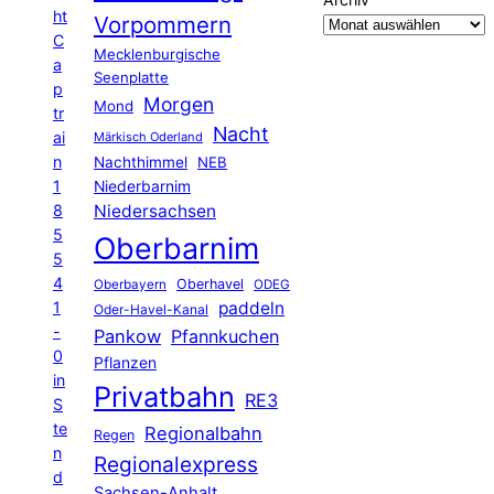
ht
Vorpommern
C
Mecklenburgische
a
Seenplatte
p
Morgen
Mond
tr
Nacht
ai
Märkisch Oderland
n
Nachthimmel
NEB
1
Niederbarnim
8
Niedersachsen
5
Oberbarnim
5
4
Oberhavel
Oberbayern
ODEG
1
paddeln
Oder-Havel-Kanal
-
Pankow
Pfannkuchen
0
Pflanzen
in
Privatbahn
RE3
S
te
Regionalbahn
Regen
n
Regionalexpress
d
Sachsen-Anhalt