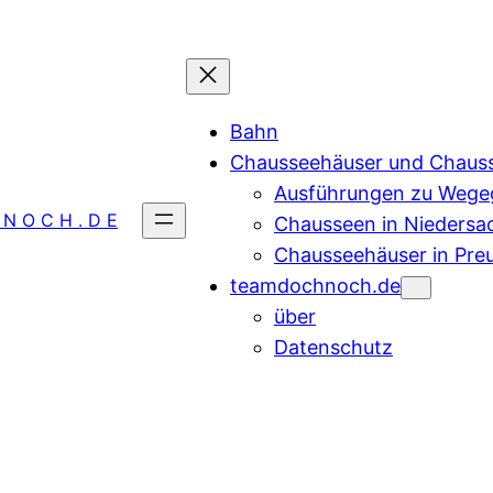
Bahn
Chausseehäuser und Chaus
Ausführungen zu Wegeg
 N O C H . D E
Chausseen in Niedersa
Chausseehäuser in Pre
teamdochnoch.de
über
Datenschutz