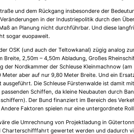
rtraße und dem Rückgang insbesondere der Bedeutun
Veränderungen in der Industriepolitik durch den Über
aß an Planung nicht durchführbar. Und diese langfrist
cht sogar euopaweit.
ss der OSK (und auch der Teltowkanal) zügig analog 
m Breite, 2,50m – 4,50m Abladung, Großes Rheinschi
ung der Nordkammer der Schleuse Kleinmachnow (am T
 Meter aber auf nur 9,80 Meter Breite. Und ein Ersat
t ausgeführt. Die Schleuse Fürstenwalde ist damit m
an passenden Schiffen, da kleine Neubauten durch Ban
hiffern). Der Bund finanziert im Bereich des Verkehr
Andere Faktoren spielen nur eine untergordnete Roll
wäre die Umrechnung von Projektladung in Gütertonn
 Charterschifffahrt gewertet werden und dadurch vie