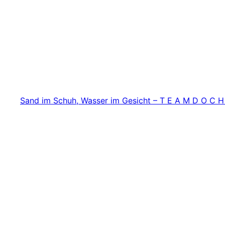
Zum
Inhalt
springen
Sand im Schuh, Wasser im Gesicht – T E A M D O C H