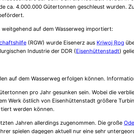
nde ca. 4.000.000 Gütertonnen geschleust wurden. Z
befördert.
n weitgehend auf dem Wasserweg importiert:
chaftshilfe
(RGW) wurde Eisenerz aus
Kriwoj Rog
übe
urgischen Industrie der DDR (
Eisenhüttenstadt
) geli
olen auf dem Wasserweg erfolgen können. Information
 Gütertonnen pro Jahr gesunken sein. Wobei die verb
inem Werk östlich von Eisenhüttenstadt größere Turbi
rtiert werden können.
 letzten Jahren allerdings zugenommen. Die große
Ode
rer spielen dagegen aktuell nur eine sehr untergeord