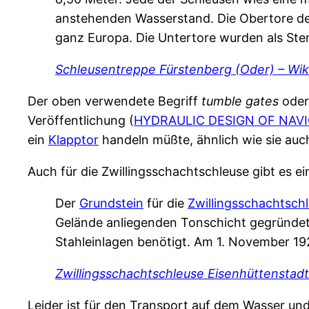
anstehenden Wasserstand. Die Obertore de
ganz Europa. Die Untertore wurden als St
Schleusentreppe Fürstenberg (Oder) – Wik
Der oben verwendete Begriff
tumble gates
ode
Veröffentlichung (
HYDRAULIC DESIGN OF NAVIG
ein
Klapptor
handeln müßte, ähnlich wie sie auc
Auch für die Zwillingsschachtschleuse gibt es ei
Der
Grundstein
für die
Zwillingsschachtsch
Gelände anliegenden Tonschicht gegründet
Stahleinlagen benötigt. Am 1. November 192
Zwillingsschachtschleuse Eisenhüttenstadt
Leider ist für den Transport auf dem Wasser un