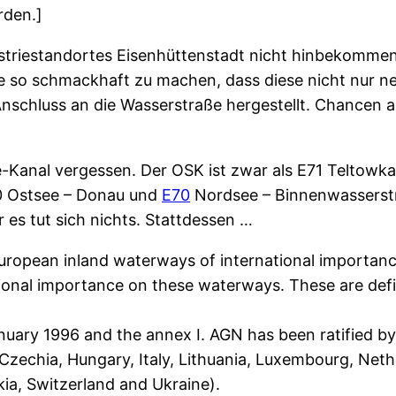
rden.]
dustriestandortes Eisenhüttenstadt nicht hinbekomme
ie so schmackhaft zu machen, dass diese nicht nur n
Anschluss an die Wasserstraße hergestellt. Chancen 
e-Kanal vergessen. Der OSK ist zwar als E71 Teltowka
0 Ostsee – Donau und
E70
Nordsee – Binnenwasserstr
es tut sich nichts. Stattdessen …
opean inland waterways of international importance,
national importance on these waterways. These are d
uary 1996 and the annex I. AGN has been ratified by 
 Czechia, Hungary, Italy, Lithuania, Luxembourg, Neth
kia, Switzerland and Ukraine).