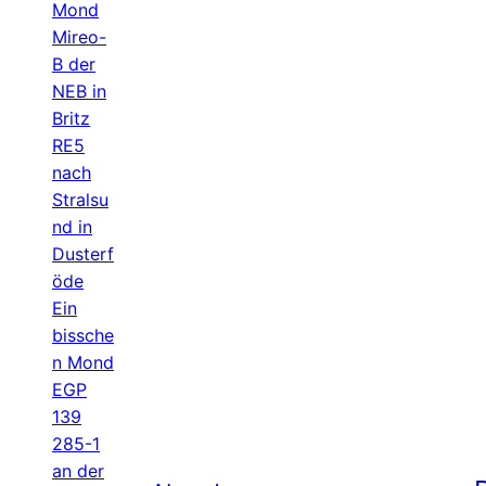
Mond
Mireo-
B der
NEB in
Britz
RE5
nach
Stralsu
nd in
Dusterf
öde
Ein
bissche
n Mond
EGP
139
285-1
an der