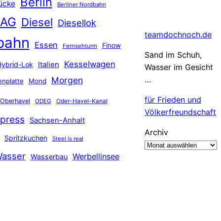
Berlin
ücke
Berliner Nordbahn
 AG
Diesel
Diesellok
teamdochnoch.de
bahn
Essen
Finow
Fernsehturm
Sand im Schuh,
Kesselwagen
Hybrid-Lok
Italien
Wasser im Gesicht
…
Morgen
nplatte
Mond
für Frieden und
Oberhavel
Oder-Havel-Kanal
ODEG
Völkerfreundschaft
press
Sachsen-Anhalt
Archiv
Spritzkuchen
Steel is real
asser
Werbellinsee
Wasserbau