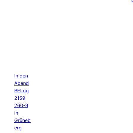
In den
Abend
BELog
2159
260-9
in
Grüneb
erg