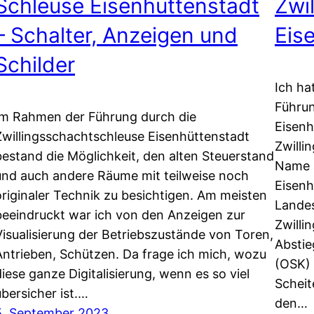
Schleuse Eisenhüttenstadt
Zwi
– Schalter, Anzeigen und
Eis
Schilder
Ich ha
Führun
Im Rahmen der Führung durch die
Eisenh
Zwillingsschachtschleuse Eisenhüttenstadt
Zwilli
bestand die Möglichkeit, den alten Steuerstand
Name a
und auch andere Räume mit teilweise noch
Eisenh
originaler Technik zu besichtigen. Am meisten
Landes
beeindruckt war ich von den Anzeigen zur
Zwilli
Visualisierung der Betriebszustände von Toren,
Absti
Antrieben, Schützen. Da frage ich mich, wozu
(OSK) 
diese ganze Digitalisierung, wenn es so viel
Scheit
übersicher ist.…
den…
5. September 2023