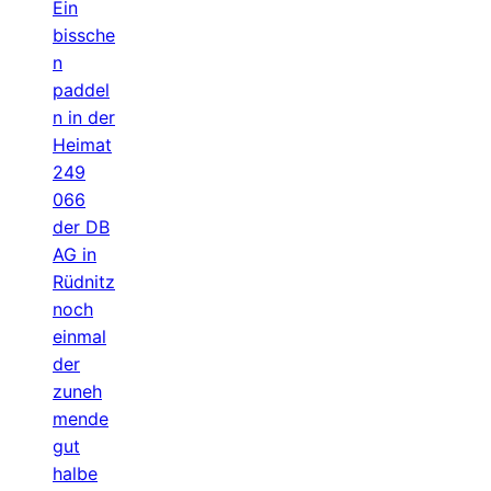
Ein
bissche
n
paddel
n in der
Heimat
249
066
der DB
AG in
Rüdnitz
noch
einmal
der
zuneh
mende
gut
halbe