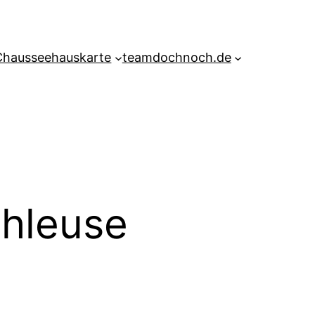
Chausseehauskarte
teamdochnoch.de
chleuse