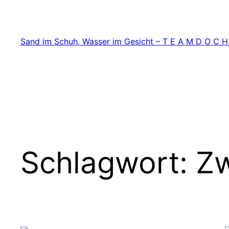
Zum
Inhalt
springen
Sand im Schuh, Wasser im Gesicht – T E A M D O C H
Schlagwort:
Zw