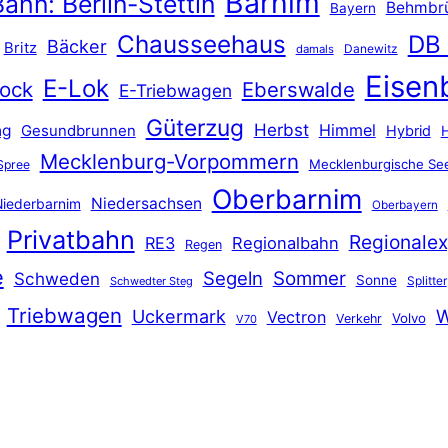
Barnim
ahn: Berlin-Stettin
Behmbr
Bayern
Chausseehaus
DB
Bäcker
Britz
Danewitz
damals
Eisen
E-Lok
ock
Eberswalde
E-Triebwagen
Güterzug
Herbst
Himmel
ng
Gesundbrunnen
Hybrid
Mecklenburg-Vorpommern
Mecklenburgische See
Spree
Oberbarnim
Niedersachsen
iederbarnim
Oberbayern
Privatbahn
Regionalex
RE3
Regionalbahn
Regen
e
Segeln
Sommer
Schweden
Sonne
Splitter
Schwedter Steg
Triebwagen
Uckermark
W
Vectron
Volvo
Verkehr
V70