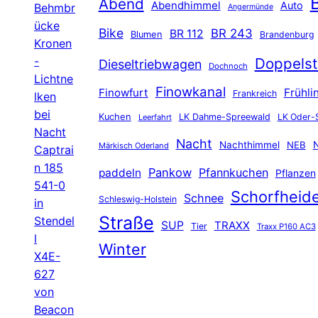
B
Abend
Abendhimmel
Auto
Behmbr
Angermünde
ücke
Bike
BR 243
BR 112
Blumen
Brandenburg
Kronen
-
Doppelst
Dieseltriebwagen
Dochnoch
Lichtne
Finowkanal
Finowfurt
Frühli
Frankreich
lken
bei
Kuchen
LK Dahme-Spreewald
LK Oder-
Leerfahrt
Nacht
Nacht
Nachthimmel
NEB
N
Märkisch Oderland
Captrai
n 185
Pankow
Pfannkuchen
paddeln
Pflanzen
541-0
Schorfheid
Schnee
Schleswig-Holstein
in
Straße
Stendel
SUP
TRAXX
Tier
Traxx P160 AC3
l
Winter
X4E-
627
von
Beacon