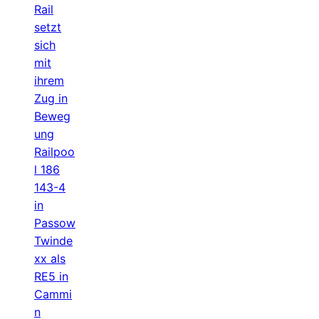
Rail
setzt
sich
mit
ihrem
Zug in
Beweg
ung
Railpoo
l 186
143-4
in
Passow
Twinde
xx als
RE5 in
Cammi
n