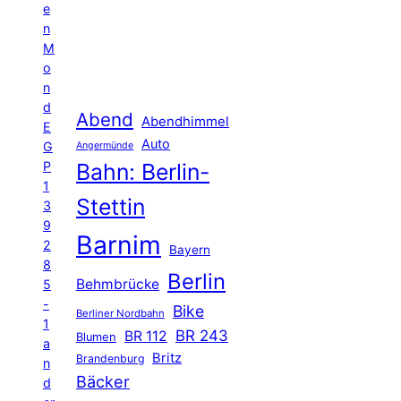
e
n
M
o
n
d
Abend
Abendhimmel
E
Auto
G
Angermünde
P
Bahn: Berlin-
1
Stettin
3
9
Barnim
2
Bayern
8
Berlin
Behmbrücke
5
-
Bike
Berliner Nordbahn
1
BR 243
BR 112
Blumen
a
Britz
Brandenburg
n
Bäcker
d