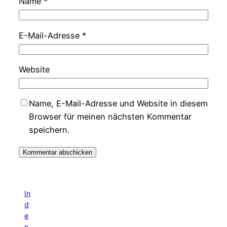
Name
*
E-Mail-Adresse
*
Website
Name, E-Mail-Adresse und Website in diesem
Browser für meinen nächsten Kommentar
speichern.
In
d
e
n