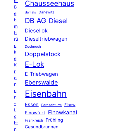
er
Chausseehaus
B
Danewitz
damals
e
DB AG
Diesel
h
m
Diesellok
b
Dieseltriebwagen
rü
c
Dochnoch
k
Doppelstock
e
E-Lok
K
r
E-Triebwagen
o
Eberswalde
n
e
Eisenbahn
n
-
Essen
Finow
Fernsehturm
Li
Finowkanal
Finowfurt
c
Frühling
Frankreich
ht
Gesundbrunnen
n