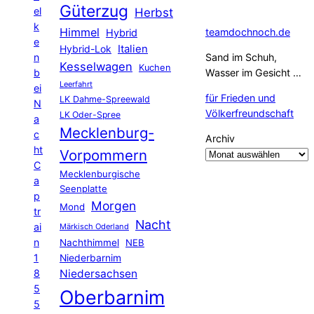
Güterzug
el
Herbst
k
Himmel
teamdochnoch.de
Hybrid
e
Hybrid-Lok
Italien
n
Sand im Schuh,
Kesselwagen
Kuchen
b
Wasser im Gesicht …
Leerfahrt
ei
für Frieden und
LK Dahme-Spreewald
N
Völkerfreundschaft
LK Oder-Spree
a
Mecklenburg-
c
Archiv
ht
Vorpommern
C
Mecklenburgische
a
Seenplatte
p
Morgen
Mond
tr
Nacht
ai
Märkisch Oderland
n
Nachthimmel
NEB
1
Niederbarnim
8
Niedersachsen
5
Oberbarnim
5