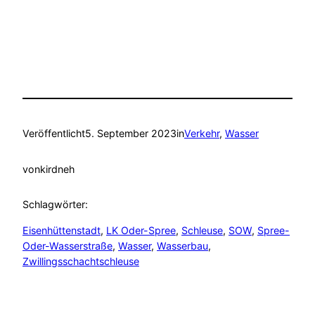
Veröffentlicht
5. September 2023
in
Verkehr
, 
Wasser
von
kirdneh
Schlagwörter:
Eisenhüttenstadt
, 
LK Oder-Spree
, 
Schleuse
, 
SOW
, 
Spree-
Oder-Wasserstraße
, 
Wasser
, 
Wasserbau
, 
Zwillingsschachtschleuse