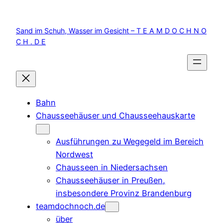
Zum
Inhalt
Sand im Schuh, Wasser im Gesicht – T E A M D O C H N O
springen
C H . D E
Bahn
Chausseehäuser und Chausseehauskarte
Ausführungen zu Wegegeld im Bereich
Nordwest
Chausseen in Niedersachsen
Chausseehäuser in Preußen,
insbesondere Provinz Brandenburg
teamdochnoch.de
über