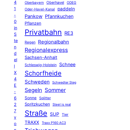
4
Oberhavel
Oberbayern
ODEG
1
paddeln
Oder-Havel-Kanal
-
Pankow
Pfannkuchen
0
Pflanzen
in
Privatbahn
RE3
S
te
Regionalbahn
Regen
n
Regionalexpress
d
Sachsen-Anhalt
el
Schnee
Schleswig-Holstein
l
Schorfheide
X
4
Schweden
Schwedter Steg
E
Segeln
Sommer
-
6
Sonne
Splitter
Spritzkuchen
2
Steel is real
7
Straße
SUP
Tier
v
TRAXX
Traxx P160 AC3
o
n