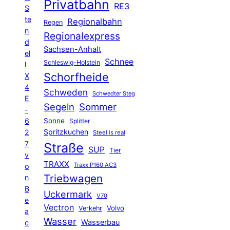
Privatbahn
RE3
S
te
Regionalbahn
Regen
n
Regionalexpress
d
Sachsen-Anhalt
el
Schnee
Schleswig-Holstein
l
Schorfheide
X
4
Schweden
Schwedter Steg
E
Segeln
Sommer
-
6
Sonne
Splitter
Spritzkuchen
2
Steel is real
7
Straße
SUP
Tier
v
TRAXX
Traxx P160 AC3
o
Triebwagen
n
B
Uckermark
V70
e
Vectron
Volvo
Verkehr
a
Wasser
Wasserbau
c