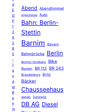
d
Abend
Abendhimmel
E
Auto
G
Angermünde
P
Bahn: Berlin-
1
Stettin
3
9
Barnim
2
Bayern
8
Berlin
Behmbrücke
5
-
Bike
Berliner Nordbahn
1
BR 243
BR 112
Blumen
a
Britz
Brandenburg
n
Bäcker
d
er
Chausseehaus
B
Danewitz
damals
e
DB AG
Diesel
h
m