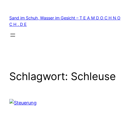
Zum
Inhalt
Sand im Schuh, Wasser im Gesicht – T E A M D O C H N O
springen
C H . D E
Schlagwort:
Schleuse