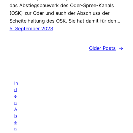
das Abstiegsbauwerk des Oder-Spree-Kanals
(OSK) zur Oder und auch der Abschluss der
Scheitelhaltung des OSK. Sie hat damit für den…
5. September 2023
Older Posts
→
In
d
e
n
A
b
e
n