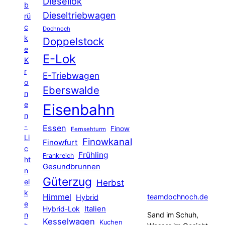
Diesellok
b
Dieseltriebwagen
rü
c
Dochnoch
k
Doppelstock
e
E-Lok
K
r
E-Triebwagen
o
Eberswalde
n
e
Eisenbahn
n
-
Essen
Finow
Fernsehturm
Li
Finowkanal
Finowfurt
c
Frühling
Frankreich
ht
Gesundbrunnen
n
Güterzug
el
Herbst
k
Himmel
teamdochnoch.de
Hybrid
e
Hybrid-Lok
Italien
n
Sand im Schuh,
Kesselwagen
Kuchen