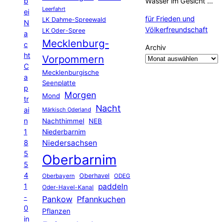
b
Wasser im Gesicht …
Leerfahrt
ei
für Frieden und
LK Dahme-Spreewald
N
Völkerfreundschaft
LK Oder-Spree
a
Mecklenburg-
c
Archiv
ht
Vorpommern
C
Mecklenburgische
a
Seenplatte
p
Morgen
Mond
tr
Nacht
ai
Märkisch Oderland
n
Nachthimmel
NEB
1
Niederbarnim
8
Niedersachsen
5
Oberbarnim
5
4
Oberhavel
Oberbayern
ODEG
1
paddeln
Oder-Havel-Kanal
-
Pankow
Pfannkuchen
0
Pflanzen
in