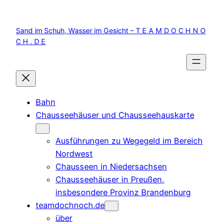
Zum
Inhalt
Sand im Schuh, Wasser im Gesicht – T E A M D O C H N O
springen
C H . D E
Bahn
Chausseehäuser und Chausseehauskarte
Ausführungen zu Wegegeld im Bereich
Nordwest
Chausseen in Niedersachsen
Chausseehäuser in Preußen,
insbesondere Provinz Brandenburg
teamdochnoch.de
über