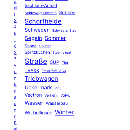
d
Sachsen-Anhalt
el
Schnee
Schleswig-Holstein
l
Schorfheide
X
4
Schweden
Schwedter Steg
E
Segeln
Sommer
-
6
Sonne
Splitter
Spritzkuchen
2
Steel is real
7
Straße
SUP
Tier
v
TRAXX
Traxx P160 AC3
o
Triebwagen
n
B
Uckermark
V70
e
Vectron
Volvo
Verkehr
a
Wasser
Wasserbau
c
o
Winter
Werbellinsee
n
R
ai