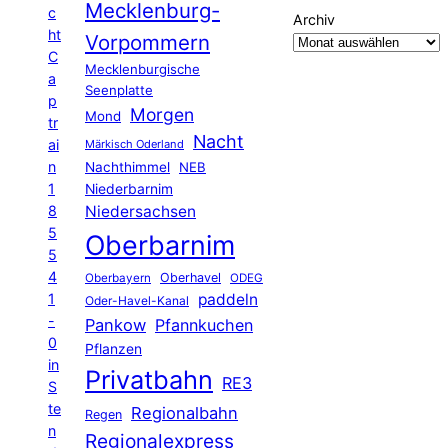
Mecklenburg-
c
Archiv
ht
Vorpommern
C
Mecklenburgische
a
Seenplatte
p
Morgen
Mond
tr
Nacht
ai
Märkisch Oderland
n
Nachthimmel
NEB
1
Niederbarnim
8
Niedersachsen
5
Oberbarnim
5
4
Oberhavel
Oberbayern
ODEG
1
paddeln
Oder-Havel-Kanal
-
Pankow
Pfannkuchen
0
Pflanzen
in
Privatbahn
RE3
S
te
Regionalbahn
Regen
n
Regionalexpress