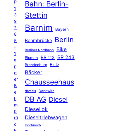
P
Bahn: Berlin-
1
Stettin
3
9
Barnim
2
Bayern
8
Berlin
Behmbrücke
5
-
Bike
Berliner Nordbahn
1
BR 243
BR 112
Blumen
a
Britz
Brandenburg
n
Bäcker
d
er
Chausseehaus
B
Danewitz
damals
e
DB AG
Diesel
h
m
Diesellok
b
Dieseltriebwagen
rü
c
Dochnoch
k