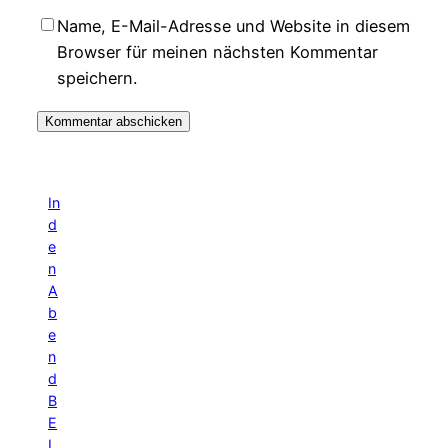
Name, E-Mail-Adresse und Website in diesem
Browser für meinen nächsten Kommentar
speichern.
In
d
e
n
A
b
e
n
d
B
E
L