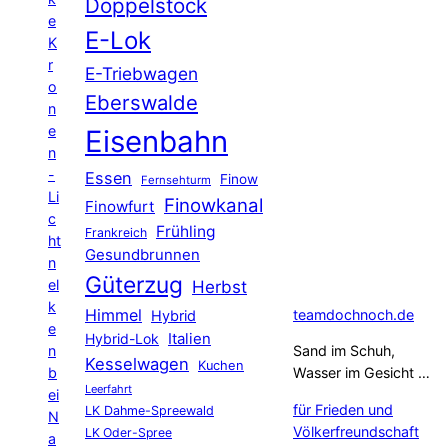
Doppelstock
e
E-Lok
K
r
E-Triebwagen
o
Eberswalde
n
e
Eisenbahn
n
-
Essen
Finow
Fernsehturm
Li
Finowkanal
Finowfurt
c
Frühling
Frankreich
ht
Gesundbrunnen
n
Güterzug
el
Herbst
k
Himmel
teamdochnoch.de
Hybrid
e
Hybrid-Lok
Italien
n
Sand im Schuh,
Kesselwagen
Kuchen
b
Wasser im Gesicht …
Leerfahrt
ei
für Frieden und
LK Dahme-Spreewald
N
Völkerfreundschaft
LK Oder-Spree
a