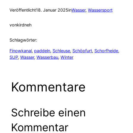
Veröffentlicht
18. Januar 2025
in
Wasser
, 
Wassersport
von
kirdneh
Schlagwörter:
Finowkanal
, 
paddeln
, 
Schleuse
, 
Schöpfurt
, 
Schorfheide
, 
SUP
, 
Wasser
, 
Wasserbau
, 
Winter
Kommentare
Schreibe einen
Kommentar