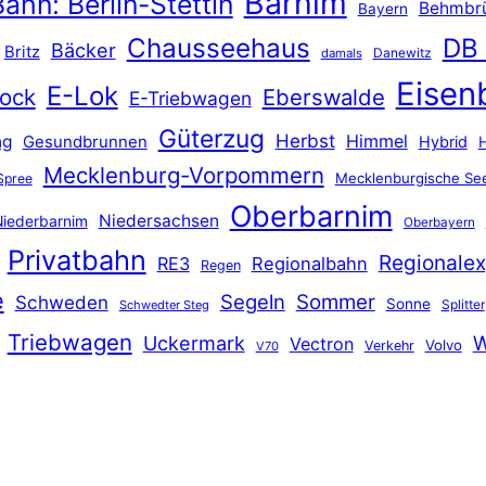
Barnim
ahn: Berlin-Stettin
Behmbr
Bayern
Chausseehaus
DB
Bäcker
Britz
Danewitz
damals
Eisen
E-Lok
ock
Eberswalde
E-Triebwagen
Güterzug
Herbst
Himmel
ng
Gesundbrunnen
Hybrid
Mecklenburg-Vorpommern
Mecklenburgische See
Spree
Oberbarnim
Niedersachsen
iederbarnim
Oberbayern
Privatbahn
Regionalex
RE3
Regionalbahn
Regen
e
Segeln
Sommer
Schweden
Sonne
Splitter
Schwedter Steg
Triebwagen
Uckermark
W
Vectron
Volvo
Verkehr
V70