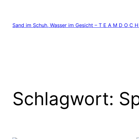
Zum
Inhalt
springen
Sand im Schuh, Wasser im Gesicht – T E A M D O C H
Schlagwort:
Sp