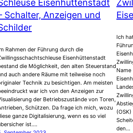
Schleuse Eisenhüttenstadt
Zwi
– Schalter, Anzeigen und
Eis
Schilder
Ich ha
Führun
Im Rahmen der Führung durch die
Eisenh
Zwillingsschachtschleuse Eisenhüttenstadt
Zwilli
bestand die Möglichkeit, den alten Steuerstand
Name a
und auch andere Räume mit teilweise noch
Eisenh
originaler Technik zu besichtigen. Am meisten
Landes
beeindruckt war ich von den Anzeigen zur
Zwilli
Visualisierung der Betriebszustände von Toren,
Absti
Antrieben, Schützen. Da frage ich mich, wozu
(OSK) 
diese ganze Digitalisierung, wenn es so viel
Scheit
übersicher ist.…
den…
5. September 2023