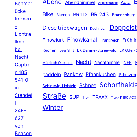
B
Abend
Abendhimmel
Auto
Behmbr
Angermünde
ücke
Bike
BR 243
BR 112
Blumen
Brandenburg
Kronen
-
Doppelst
Dieseltriebwagen
Dochnoch
Lichtne
Finowkanal
Finowfurt
Frühli
Frankreich
lken
bei
Kuchen
LK Dahme-Spreewald
LK Oder-
Leerfahrt
Nacht
Nacht
Nachthimmel
NEB
N
Märkisch Oderland
Captrai
n 185
Pankow
Pfannkuchen
paddeln
Pflanzen
541-0
Schorfheid
Schnee
Schleswig-Holstein
in
Straße
Stendel
SUP
TRAXX
Tier
Traxx P160 AC3
l
Winter
X4E-
627
von
Beacon