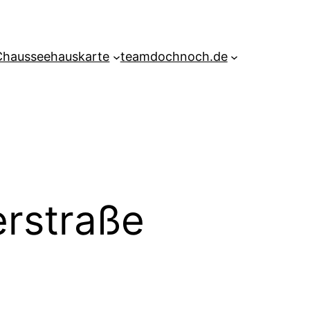
Chausseehauskarte
teamdochnoch.de
rstraße