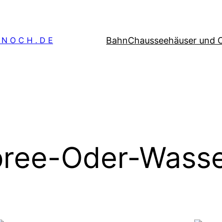
Bahn
Chausseehäuser und 
 N O C H . D E
ree-Oder-Wasse