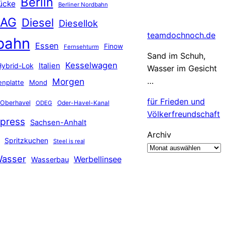
Berlin
ücke
Berliner Nordbahn
 AG
Diesel
Diesellok
teamdochnoch.de
bahn
Essen
Finow
Fernsehturm
Sand im Schuh,
Kesselwagen
Hybrid-Lok
Italien
Wasser im Gesicht
…
Morgen
nplatte
Mond
für Frieden und
Oberhavel
Oder-Havel-Kanal
ODEG
Völkerfreundschaft
press
Sachsen-Anhalt
Archiv
Spritzkuchen
Steel is real
asser
Werbellinsee
Wasserbau