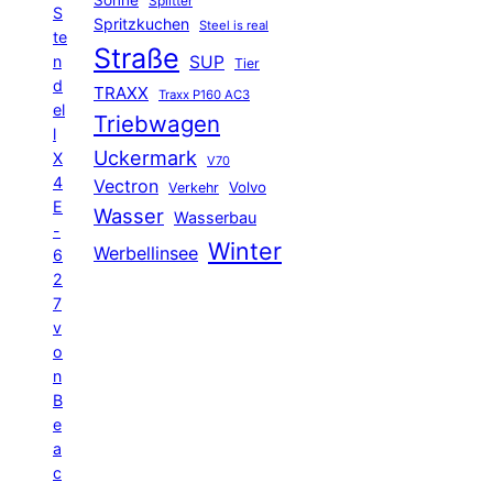
Sonne
Splitter
S
Spritzkuchen
Steel is real
te
Straße
n
SUP
Tier
d
TRAXX
Traxx P160 AC3
el
Triebwagen
l
Uckermark
X
V70
4
Vectron
Volvo
Verkehr
E
Wasser
Wasserbau
-
Winter
Werbellinsee
6
2
7
v
o
n
B
e
a
c