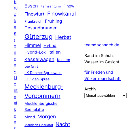
b
Essen
Finow
Fernsehturm
rü
Finowkanal
Finowfurt
c
k
Frühling
Frankreich
e
Gesundbrunnen
K
Güterzug
Herbst
r
Himmel
teamdochnoch.de
Hybrid
o
Hybrid-Lok
Italien
n
Sand im Schuh,
e
Kesselwagen
Kuchen
Wasser im Gesicht …
n
Leerfahrt
-
für Frieden und
LK Dahme-Spreewald
Li
Völkerfreundschaft
LK Oder-Spree
c
Mecklenburg-
Archiv
ht
Vorpommern
n
el
Mecklenburgische
k
Seenplatte
e
Morgen
Mond
n
Nacht
Märkisch Oderland
b