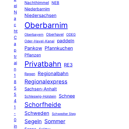
Nachthimmel
NEB
ei
Niederbarnim
N
Niedersachsen
a
Oberbarnim
c
ht
Oberhavel
Oberbayern
ODEG
C
paddeln
Oder-Havel-Kanal
a
Pankow
Pfannkuchen
p
Pflanzen
tr
Privatbahn
ai
RE3
n
Regionalbahn
Regen
1
Regionalexpress
8
5
Sachsen-Anhalt
5
Schnee
Schleswig-Holstein
4
Schorfheide
1
Schweden
-
Schwedter Steg
0
Segeln
Sommer
in