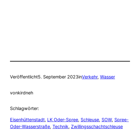
Veröffentlicht
5. September 2023
in
Verkehr
, 
Wasser
von
kirdneh
Schlagwörter:
Eisenhüttenstadt
, 
LK Oder-Spree
, 
Schleuse
, 
SOW
, 
Spree-
Oder-Wasserstraße
, 
Technik
, 
Zwillingsschachtschleuse