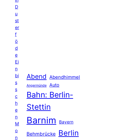
D
u
st
er
f
ö
d
e
Ei
n
Abend
bi
Abendhimmel
s
Auto
Angermünde
s
Bahn: Berlin-
c
h
Stettin
e
n
Barnim
Bayern
M
o
Berlin
Behmbrücke
n