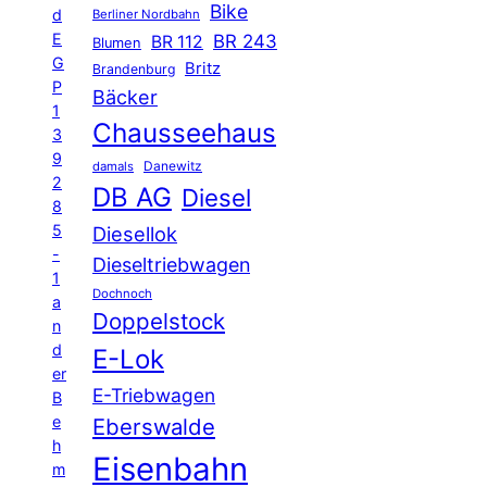
Bike
d
Berliner Nordbahn
E
BR 243
BR 112
Blumen
G
Britz
Brandenburg
P
Bäcker
1
Chausseehaus
3
9
Danewitz
damals
2
DB AG
Diesel
8
5
Diesellok
-
Dieseltriebwagen
1
Dochnoch
a
Doppelstock
n
d
E-Lok
er
E-Triebwagen
B
e
Eberswalde
h
Eisenbahn
m