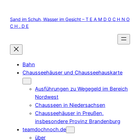
Zum
Inhalt
Sand im Schuh, Wasser im Gesicht – T E A M D O C H N O
springen
C H . D E
Bahn
Chausseehäuser und Chausseehauskarte
Ausführungen zu Wegegeld im Bereich
Nordwest
Chausseen in Niedersachsen
Chausseehäuser in Preußen,
insbesondere Provinz Brandenburg
teamdochnoch.de
über