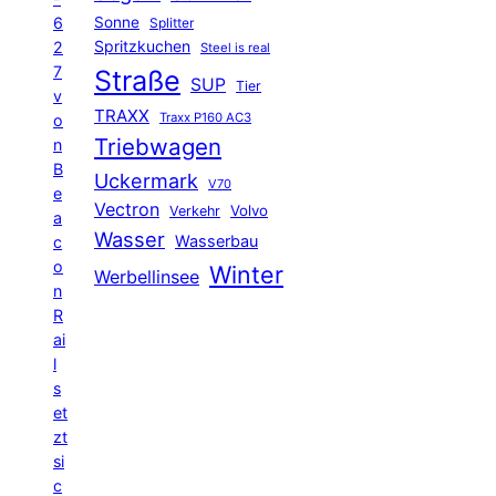
6
Sonne
Splitter
Spritzkuchen
2
Steel is real
7
Straße
SUP
Tier
v
TRAXX
Traxx P160 AC3
o
Triebwagen
n
B
Uckermark
V70
e
Vectron
Volvo
Verkehr
a
Wasser
Wasserbau
c
o
Winter
Werbellinsee
n
R
ai
l
s
et
zt
si
c