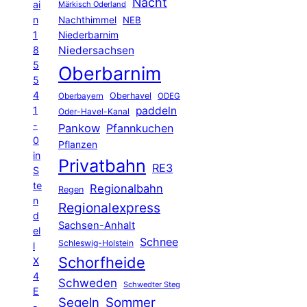
Nacht
ai
Märkisch Oderland
n
Nachthimmel
NEB
1
Niederbarnim
8
Niedersachsen
5
Oberbarnim
5
4
Oberhavel
Oberbayern
ODEG
1
paddeln
Oder-Havel-Kanal
-
Pankow
Pfannkuchen
0
Pflanzen
in
Privatbahn
RE3
S
te
Regionalbahn
Regen
n
Regionalexpress
d
Sachsen-Anhalt
el
Schnee
Schleswig-Holstein
l
Schorfheide
X
4
Schweden
Schwedter Steg
E
Segeln
Sommer
-