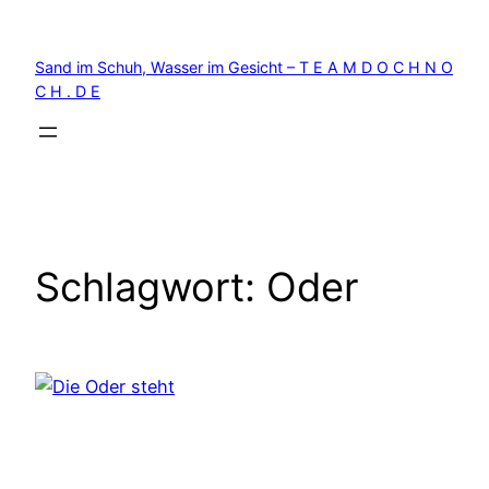
Zum
Inhalt
Sand im Schuh, Wasser im Gesicht – T E A M D O C H N O
springen
C H . D E
Schlagwort:
Oder