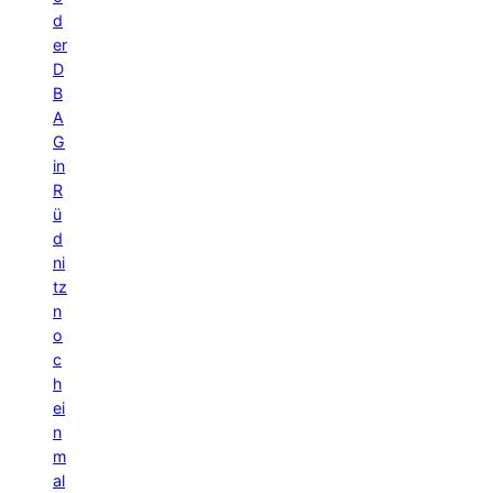
d
er
D
B
A
G
in
R
ü
d
ni
tz
n
o
c
h
ei
n
m
al