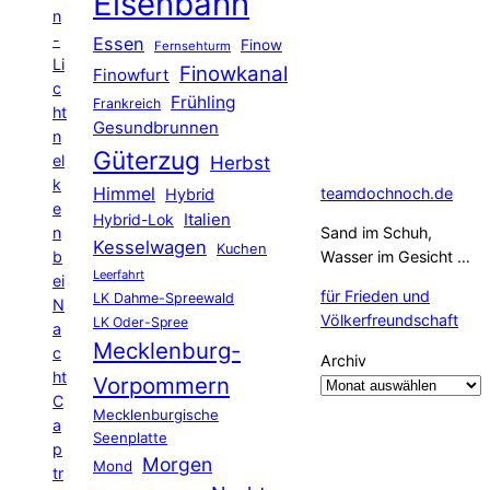
Eisenbahn
n
-
Essen
Finow
Fernsehturm
Li
Finowkanal
Finowfurt
c
Frühling
Frankreich
ht
Gesundbrunnen
n
Güterzug
el
Herbst
k
Himmel
teamdochnoch.de
Hybrid
e
Hybrid-Lok
Italien
n
Sand im Schuh,
Kesselwagen
Kuchen
b
Wasser im Gesicht …
Leerfahrt
ei
für Frieden und
LK Dahme-Spreewald
N
Völkerfreundschaft
LK Oder-Spree
a
Mecklenburg-
c
Archiv
ht
Vorpommern
C
Mecklenburgische
a
Seenplatte
p
Morgen
Mond
tr