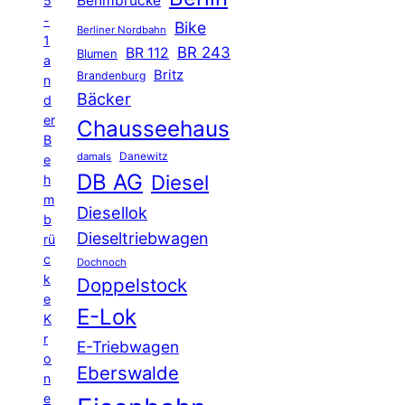
Behmbrücke
5
-
Bike
Berliner Nordbahn
1
BR 243
BR 112
Blumen
a
Britz
Brandenburg
n
Bäcker
d
er
Chausseehaus
B
Danewitz
damals
e
DB AG
Diesel
h
m
Diesellok
b
Dieseltriebwagen
rü
c
Dochnoch
k
Doppelstock
e
E-Lok
K
r
E-Triebwagen
o
Eberswalde
n
e