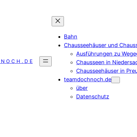
Bahn
Chausseehäuser und Chaus
Ausführungen zu Wegeg
 N O C H . D E
Chausseen in Niedersa
Chausseehäuser in Pre
teamdochnoch.de
über
Datenschutz