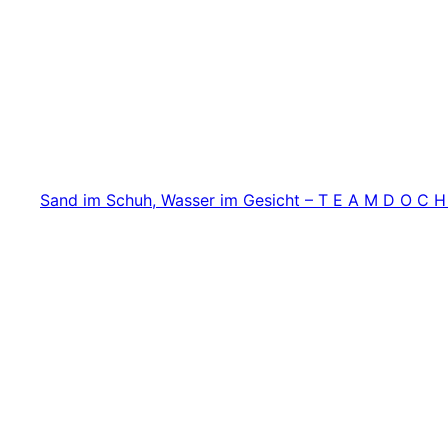
Zum
Inhalt
springen
Sand im Schuh, Wasser im Gesicht – T E A M D O C H