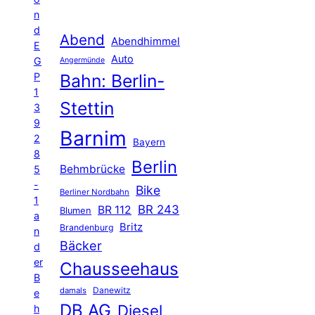
n
d
Abend
Abendhimmel
E
Auto
G
Angermünde
P
Bahn: Berlin-
1
Stettin
3
9
Barnim
2
Bayern
8
Berlin
Behmbrücke
5
-
Bike
Berliner Nordbahn
1
BR 243
BR 112
Blumen
a
Britz
Brandenburg
n
Bäcker
d
er
Chausseehaus
B
Danewitz
damals
e
DB AG
Diesel
h