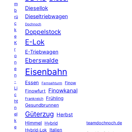
m
Diesellok
b
Dieseltriebwagen
rü
c
Dochnoch
k
Doppelstock
e
E-Lok
K
r
E-Triebwagen
o
Eberswalde
n
e
Eisenbahn
n
-
Essen
Finow
Fernsehturm
Li
Finowkanal
Finowfurt
c
Frühling
Frankreich
ht
Gesundbrunnen
n
Güterzug
el
Herbst
k
Himmel
teamdochnoch.de
Hybrid
e
Hybrid-Lok
Italien