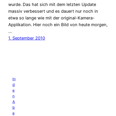
wurde. Das hat sich mit dem letzten Update
massiv verbessert und es dauert nur noch in
etwa so lange wie mit der original-Kamera-
Applikation. Hier noch ein Bild von heute morgen,
…
1. September 2010
In
d
e
n
A
b
e