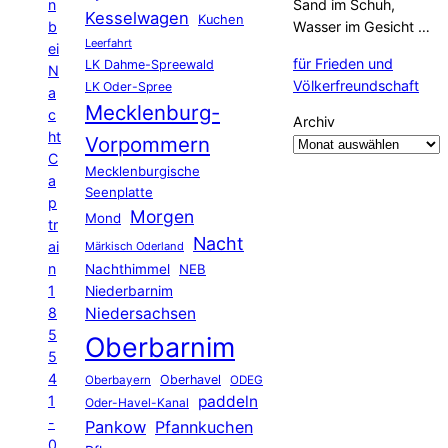
n
Sand im Schuh,
Kesselwagen
Kuchen
b
Wasser im Gesicht …
Leerfahrt
ei
für Frieden und
LK Dahme-Spreewald
N
Völkerfreundschaft
LK Oder-Spree
a
Mecklenburg-
c
Archiv
ht
Vorpommern
C
Mecklenburgische
a
Seenplatte
p
Morgen
Mond
tr
Nacht
ai
Märkisch Oderland
n
Nachthimmel
NEB
1
Niederbarnim
8
Niedersachsen
5
Oberbarnim
5
4
Oberhavel
Oberbayern
ODEG
1
paddeln
Oder-Havel-Kanal
-
Pankow
Pfannkuchen
0