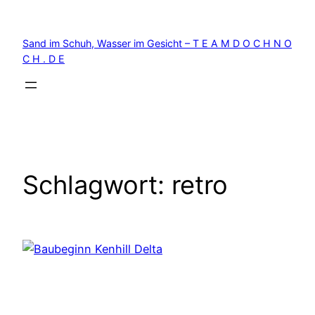
Zum
Inhalt
Sand im Schuh, Wasser im Gesicht – T E A M D O C H N O
springen
C H . D E
Schlagwort:
retro