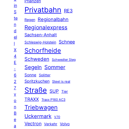
Pflanzen
in
Privatbahn
RE3
S
te
Regionalbahn
Regen
n
Regionalexpress
d
Sachsen-Anhalt
el
Schnee
Schleswig-Holstein
l
Schorfheide
X
4
Schweden
Schwedter Steg
E
Segeln
Sommer
-
6
Sonne
Splitter
Spritzkuchen
2
Steel is real
7
Straße
SUP
Tier
v
TRAXX
Traxx P160 AC3
o
Triebwagen
n
B
Uckermark
V70
e
Vectron
Volvo
Verkehr
a