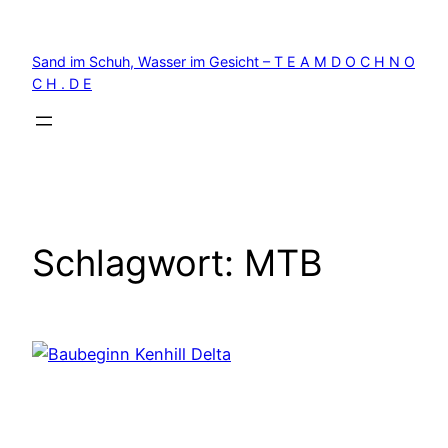
Zum
Inhalt
Sand im Schuh, Wasser im Gesicht – T E A M D O C H N O
springen
C H . D E
Schlagwort:
MTB