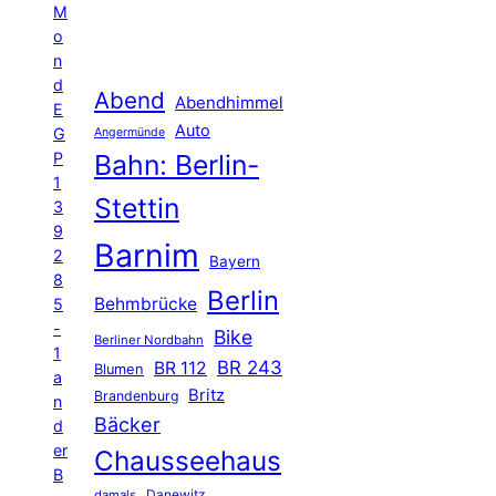
M
o
n
d
Abend
Abendhimmel
E
Auto
G
Angermünde
P
Bahn: Berlin-
1
Stettin
3
9
Barnim
2
Bayern
8
Berlin
Behmbrücke
5
-
Bike
Berliner Nordbahn
1
BR 243
BR 112
Blumen
a
Britz
Brandenburg
n
Bäcker
d
er
Chausseehaus
B
Danewitz
damals