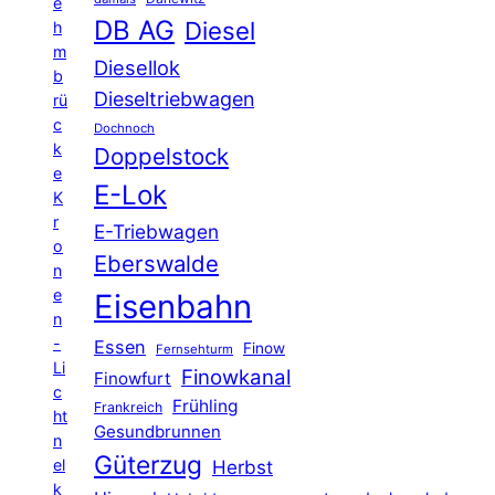
e
DB AG
Diesel
h
m
Diesellok
b
Dieseltriebwagen
rü
c
Dochnoch
k
Doppelstock
e
E-Lok
K
r
E-Triebwagen
o
Eberswalde
n
e
Eisenbahn
n
-
Essen
Finow
Fernsehturm
Li
Finowkanal
Finowfurt
c
Frühling
Frankreich
ht
Gesundbrunnen
n
Güterzug
el
Herbst
k