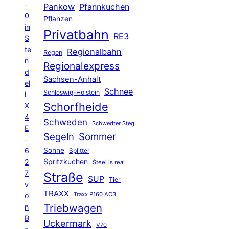
-
Pankow
Pfannkuchen
0
Pflanzen
in
Privatbahn
RE3
S
te
Regionalbahn
Regen
n
Regionalexpress
d
Sachsen-Anhalt
el
Schnee
Schleswig-Holstein
l
Schorfheide
X
4
Schweden
Schwedter Steg
E
Segeln
Sommer
-
6
Sonne
Splitter
Spritzkuchen
2
Steel is real
7
Straße
SUP
Tier
v
TRAXX
Traxx P160 AC3
o
Triebwagen
n
B
Uckermark
V70