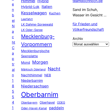
Himmel
teamdochnoch.de
Hybrid
e
Hybrid-Lok
Italien
n
Sand im Schuh,
Kesselwagen
Kuchen
b
Wasser im Gesicht …
Leerfahrt
ei
für Frieden und
LK Dahme-Spreewald
N
Völkerfreundschaft
LK Oder-Spree
a
Mecklenburg-
c
Archiv
ht
Vorpommern
C
Mecklenburgische
a
Seenplatte
p
Morgen
Mond
tr
Nacht
ai
Märkisch Oderland
n
Nachthimmel
NEB
1
Niederbarnim
8
Niedersachsen
5
Oberbarnim
5
4
Oberhavel
Oberbayern
ODEG
1
paddeln
Oder-Havel-Kanal