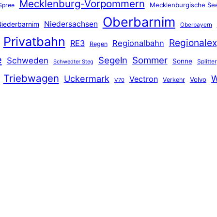
Mecklenburg-Vorpommern
Mecklenburgische See
Spree
Oberbarnim
Niedersachsen
iederbarnim
Oberbayern
Privatbahn
Regionalex
RE3
Regionalbahn
Regen
e
Segeln
Sommer
Schweden
Sonne
Splitter
Schwedter Steg
Triebwagen
Uckermark
W
Vectron
Volvo
Verkehr
V70