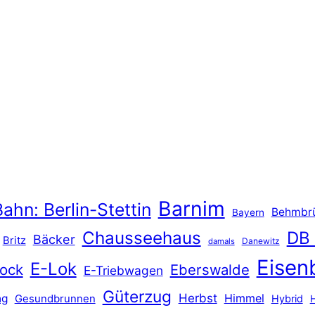
Barnim
ahn: Berlin-Stettin
Behmbr
Bayern
Chausseehaus
DB
Bäcker
Britz
Danewitz
damals
Eisen
E-Lok
ock
Eberswalde
E-Triebwagen
Güterzug
Herbst
Himmel
ng
Gesundbrunnen
Hybrid