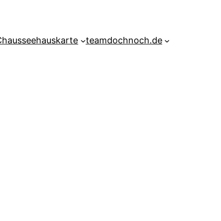
Chausseehauskarte
teamdochnoch.de