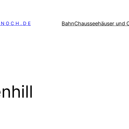
Bahn
Chausseehäuser und 
 N O C H . D E
nhill