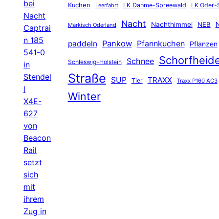
bei
Kuchen
LK Dahme-Spreewald
LK Oder-
Leerfahrt
Nacht
Nacht
Nachthimmel
NEB
N
Märkisch Oderland
Captrai
n 185
Pankow
Pfannkuchen
paddeln
Pflanzen
541-0
Schorfheid
Schnee
Schleswig-Holstein
in
Straße
Stendel
SUP
TRAXX
Tier
Traxx P160 AC3
l
Winter
X4E-
627
von
Beacon
Rail
setzt
sich
mit
ihrem
Zug in