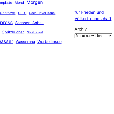
…
Morgen
nplatte
Mond
für Frieden und
Oberhavel
Oder-Havel-Kanal
ODEG
Völkerfreundschaft
press
Sachsen-Anhalt
Archiv
Spritzkuchen
Steel is real
asser
Werbellinsee
Wasserbau