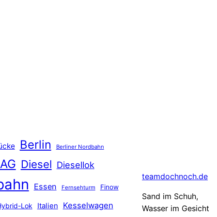
Berlin
ücke
Berliner Nordbahn
 AG
Diesel
Diesellok
teamdochnoch.de
bahn
Essen
Finow
Fernsehturm
Sand im Schuh,
Kesselwagen
Hybrid-Lok
Italien
Wasser im Gesicht