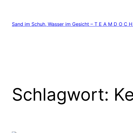
Zum
Inhalt
springen
Sand im Schuh, Wasser im Gesicht – T E A M D O C H
Schlagwort:
Ke