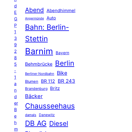
d
Abend
Abendhimmel
E
Auto
G
Angermünde
P
Bahn: Berlin-
1
Stettin
3
9
Barnim
2
Bayern
8
Berlin
Behmbrücke
5
-
Bike
Berliner Nordbahn
1
BR 243
BR 112
Blumen
a
Britz
Brandenburg
n
Bäcker
d
er
Chausseehaus
B
Danewitz
damals
e
DB AG
Diesel
h
m