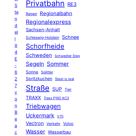
Privatbahn
RE3
S
te
Regionalbahn
Regen
n
Regionalexpress
d
Sachsen-Anhalt
el
Schnee
Schleswig-Holstein
l
Schorfheide
X
4
Schweden
Schwedter Steg
E
Segeln
Sommer
-
6
Sonne
Splitter
Spritzkuchen
2
Steel is real
7
Straße
SUP
Tier
v
TRAXX
Traxx P160 AC3
o
Triebwagen
n
B
Uckermark
V70
e
Vectron
Volvo
Verkehr
a
Wasser
Wasserbau
c