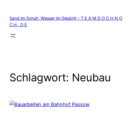
Zum
Inhalt
Sand im Schuh, Wasser im Gesicht – T E A M D O C H N O
springen
C H . D E
Schlagwort:
Neubau