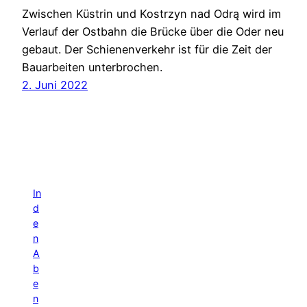
Zwischen Küstrin und Kostrzyn nad Odrą wird im
Verlauf der Ostbahn die Brücke über die Oder neu
gebaut. Der Schienenverkehr ist für die Zeit der
Bauarbeiten unterbrochen.
2. Juni 2022
In
d
e
n
A
b
e
n