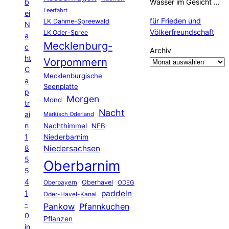
b
Wasser im Gesicht …
Leerfahrt
ei
für Frieden und
LK Dahme-Spreewald
N
Völkerfreundschaft
LK Oder-Spree
a
Mecklenburg-
c
Archiv
ht
Vorpommern
C
Mecklenburgische
a
Seenplatte
p
Morgen
Mond
tr
Nacht
ai
Märkisch Oderland
n
Nachthimmel
NEB
1
Niederbarnim
8
Niedersachsen
5
Oberbarnim
5
4
Oberhavel
Oberbayern
ODEG
1
paddeln
Oder-Havel-Kanal
-
Pankow
Pfannkuchen
0
Pflanzen
in