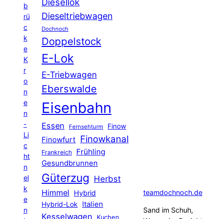
Diesellok
b
Dieseltriebwagen
rü
c
Dochnoch
k
Doppelstock
e
E-Lok
K
r
E-Triebwagen
o
Eberswalde
n
e
Eisenbahn
n
-
Essen
Finow
Fernsehturm
Li
Finowkanal
Finowfurt
c
Frühling
Frankreich
ht
Gesundbrunnen
n
Güterzug
el
Herbst
k
Himmel
teamdochnoch.de
Hybrid
e
Hybrid-Lok
Italien
n
Sand im Schuh,
Kesselwagen
Kuchen