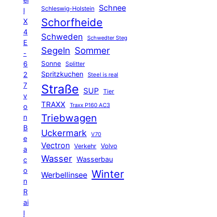
Schnee
Schleswig-Holstein
l
Schorfheide
X
4
Schweden
Schwedter Steg
E
Segeln
Sommer
-
6
Sonne
Splitter
Spritzkuchen
2
Steel is real
7
Straße
SUP
Tier
v
TRAXX
Traxx P160 AC3
o
Triebwagen
n
B
Uckermark
V70
e
Vectron
Volvo
Verkehr
a
Wasser
Wasserbau
c
o
Winter
Werbellinsee
n
R
ai
l