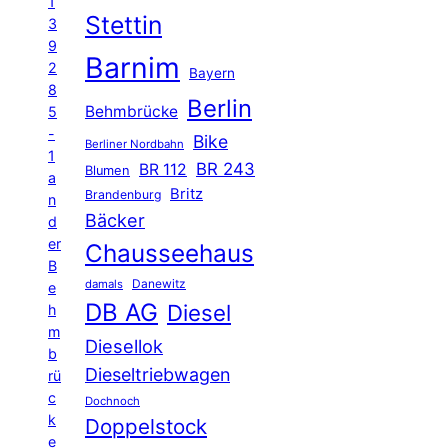
1
Stettin
3
9
Barnim
2
Bayern
8
Berlin
Behmbrücke
5
-
Bike
Berliner Nordbahn
1
BR 243
BR 112
Blumen
a
Britz
Brandenburg
n
Bäcker
d
er
Chausseehaus
B
Danewitz
damals
e
DB AG
Diesel
h
m
Diesellok
b
Dieseltriebwagen
rü
c
Dochnoch
k
Doppelstock
e