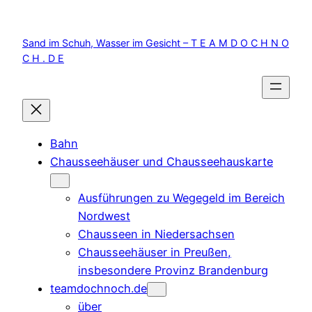
Zum
Inhalt
Sand im Schuh, Wasser im Gesicht – T E A M D O C H N O
springen
C H . D E
Bahn
Chausseehäuser und Chausseehauskarte
Ausführungen zu Wegegeld im Bereich
Nordwest
Chausseen in Niedersachsen
Chausseehäuser in Preußen,
insbesondere Provinz Brandenburg
teamdochnoch.de
über