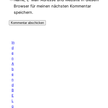
Browser für meinen nächsten Kommentar
speichern.
In
d
e
n
A
b
e
n
d
B
E
L
o