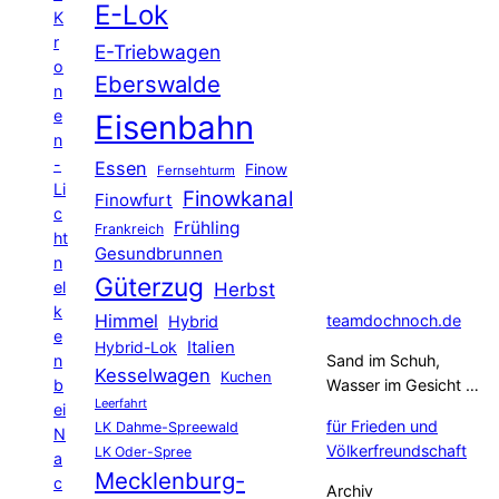
E-Lok
K
r
E-Triebwagen
o
Eberswalde
n
e
Eisenbahn
n
-
Essen
Finow
Fernsehturm
Li
Finowkanal
Finowfurt
c
Frühling
Frankreich
ht
Gesundbrunnen
n
Güterzug
el
Herbst
k
Himmel
teamdochnoch.de
Hybrid
e
Hybrid-Lok
Italien
n
Sand im Schuh,
Kesselwagen
Kuchen
b
Wasser im Gesicht …
Leerfahrt
ei
für Frieden und
LK Dahme-Spreewald
N
Völkerfreundschaft
LK Oder-Spree
a
Mecklenburg-
c
Archiv