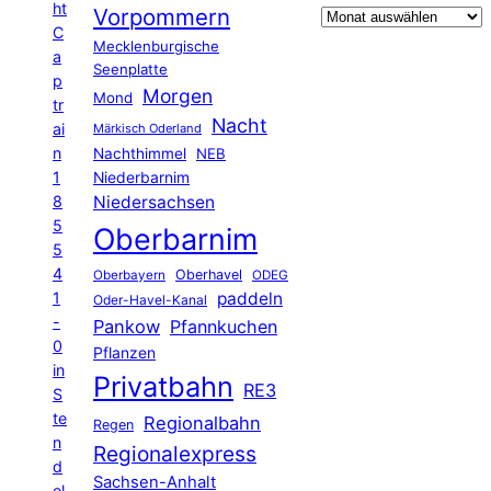
ht
Vorpommern
C
Mecklenburgische
a
Seenplatte
p
Morgen
Mond
tr
Nacht
ai
Märkisch Oderland
n
Nachthimmel
NEB
1
Niederbarnim
8
Niedersachsen
5
Oberbarnim
5
4
Oberhavel
Oberbayern
ODEG
1
paddeln
Oder-Havel-Kanal
-
Pankow
Pfannkuchen
0
Pflanzen
in
Privatbahn
RE3
S
te
Regionalbahn
Regen
n
Regionalexpress
d
Sachsen-Anhalt
el