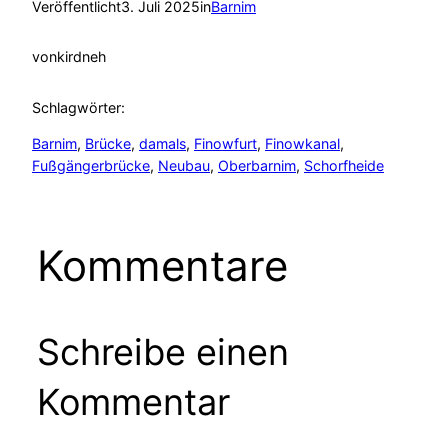
Veröffentlicht
3. Juli 2025
in
Barnim
von
kirdneh
Schlagwörter:
Barnim
, 
Brücke
, 
damals
, 
Finowfurt
, 
Finowkanal
, 
Fußgängerbrücke
, 
Neubau
, 
Oberbarnim
, 
Schorfheide
Kommentare
Schreibe einen
Kommentar