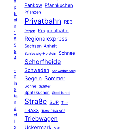
a
Pankow
Pfannkuchen
p
Pflanzen
tr
Privatbahn
ai
RE3
n
Regionalbahn
Regen
1
Regionalexpress
8
5
Sachsen-Anhalt
5
Schnee
Schleswig-Holstein
4
Schorfheide
1
Schweden
-
Schwedter Steg
0
Segeln
Sommer
in
Sonne
Splitter
S
Spritzkuchen
Steel is real
te
Straße
n
SUP
Tier
d
TRAXX
Traxx P160 AC3
el
Triebwagen
l
Uckermark
X
V70