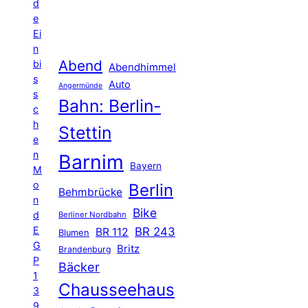
d
e
Ei
n
Abend
bi
Abendhimmel
s
Auto
Angermünde
s
Bahn: Berlin-
c
h
Stettin
e
n
Barnim
Bayern
M
o
Berlin
Behmbrücke
n
Bike
d
Berliner Nordbahn
E
BR 243
BR 112
Blumen
G
Britz
Brandenburg
P
Bäcker
1
Chausseehaus
3
9