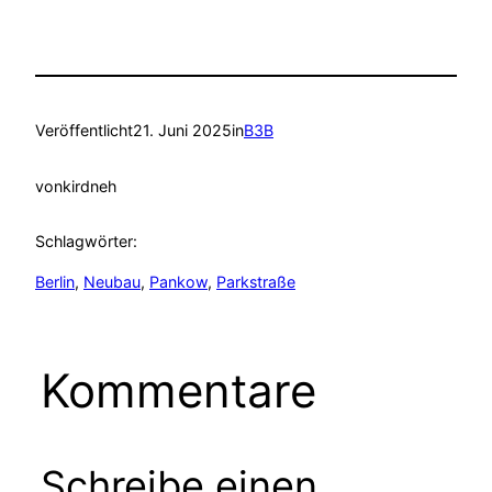
Veröffentlicht
21. Juni 2025
in
B3B
von
kirdneh
Schlagwörter:
Berlin
, 
Neubau
, 
Pankow
, 
Parkstraße
Kommentare
Schreibe einen