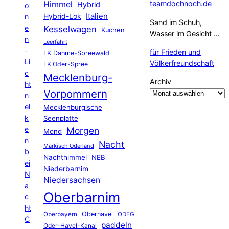
Himmel
teamdochnoch.de
Hybrid
o
Hybrid-Lok
Italien
n
Sand im Schuh,
e
Kesselwagen
Kuchen
Wasser im Gesicht …
n
Leerfahrt
-
für Frieden und
LK Dahme-Spreewald
Li
Völkerfreundschaft
LK Oder-Spree
c
Mecklenburg-
Archiv
ht
Vorpommern
n
el
Mecklenburgische
k
Seenplatte
e
Morgen
Mond
n
Nacht
Märkisch Oderland
b
Nachthimmel
NEB
ei
Niederbarnim
N
Niedersachsen
a
Oberbarnim
c
ht
Oberhavel
Oberbayern
ODEG
C
paddeln
Oder-Havel-Kanal