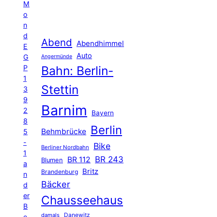
M
o
n
d
Abend
Abendhimmel
E
Auto
G
Angermünde
P
Bahn: Berlin-
1
Stettin
3
9
Barnim
2
Bayern
8
Berlin
Behmbrücke
5
-
Bike
Berliner Nordbahn
1
BR 243
BR 112
Blumen
a
Britz
Brandenburg
n
Bäcker
d
er
Chausseehaus
B
Danewitz
damals
e