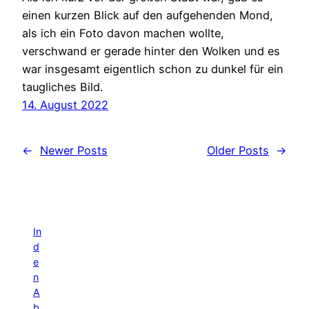
einen kurzen Blick auf den aufgehenden Mond,
als ich ein Foto davon machen wollte,
verschwand er gerade hinter den Wolken und es
war insgesamt eigentlich schon zu dunkel für ein
taugliches Bild.
14. August 2022
←
Newer Posts
Older Posts
→
In
d
e
n
A
b