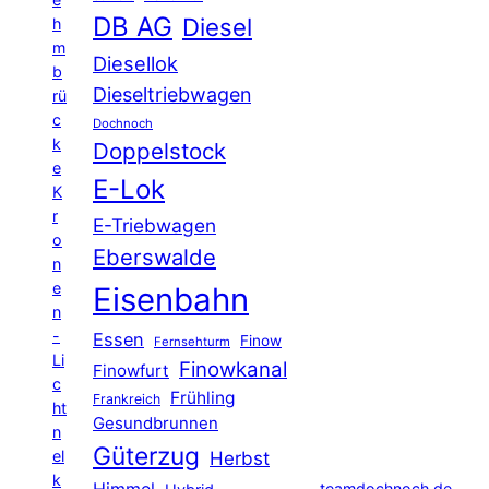
DB AG
Diesel
h
m
Diesellok
b
Dieseltriebwagen
rü
c
Dochnoch
k
Doppelstock
e
E-Lok
K
r
E-Triebwagen
o
Eberswalde
n
e
Eisenbahn
n
-
Essen
Finow
Fernsehturm
Li
Finowkanal
Finowfurt
c
Frühling
Frankreich
ht
Gesundbrunnen
n
Güterzug
el
Herbst
k
Himmel
teamdochnoch.de