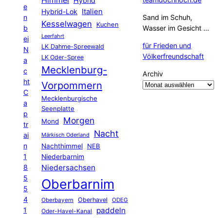
Hybrid
e
Hybrid-Lok
Italien
n
Sand im Schuh,
Kesselwagen
Kuchen
b
Wasser im Gesicht …
Leerfahrt
ei
für Frieden und
LK Dahme-Spreewald
N
Völkerfreundschaft
LK Oder-Spree
a
Mecklenburg-
c
Archiv
ht
Vorpommern
C
Mecklenburgische
a
Seenplatte
p
Morgen
Mond
tr
Nacht
ai
Märkisch Oderland
n
Nachthimmel
NEB
1
Niederbarnim
8
Niedersachsen
5
Oberbarnim
5
4
Oberhavel
Oberbayern
ODEG
1
paddeln
Oder-Havel-Kanal