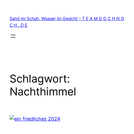
Zum
Inhalt
Sand im Schuh, Wasser im Gesicht – T E A M D O C H N O
springen
C H . D E
Schlagwort:
Nachthimmel