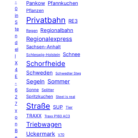
-
Pankow
Pfannkuchen
0
Pflanzen
in
Privatbahn
RE3
S
te
Regionalbahn
Regen
n
Regionalexpress
d
Sachsen-Anhalt
el
Schnee
Schleswig-Holstein
l
Schorfheide
X
4
Schweden
Schwedter Steg
E
Segeln
Sommer
-
6
Sonne
Splitter
Spritzkuchen
2
Steel is real
7
Straße
SUP
Tier
v
TRAXX
Traxx P160 AC3
o
Triebwagen
n
B
Uckermark
V70
e