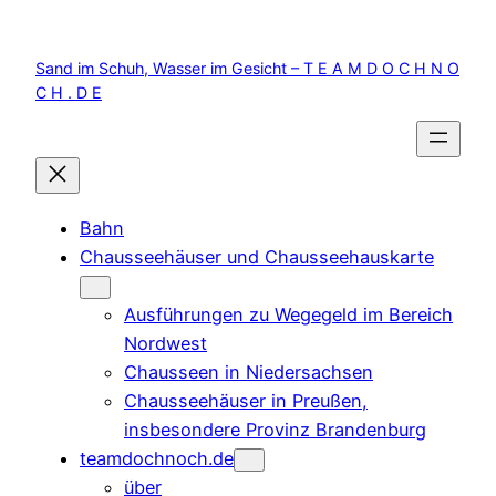
Zum
Inhalt
Sand im Schuh, Wasser im Gesicht – T E A M D O C H N O
springen
C H . D E
Bahn
Chausseehäuser und Chausseehauskarte
Ausführungen zu Wegegeld im Bereich
Nordwest
Chausseen in Niedersachsen
Chausseehäuser in Preußen,
insbesondere Provinz Brandenburg
teamdochnoch.de
über