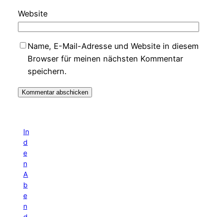
Website
Name, E-Mail-Adresse und Website in diesem
Browser für meinen nächsten Kommentar
speichern.
In
d
e
n
A
b
e
n
d