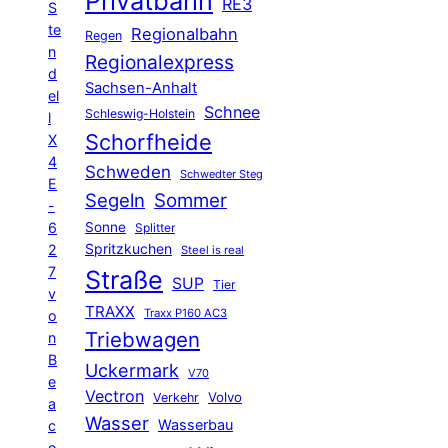
Privatbahn
RE3
S
te
Regionalbahn
Regen
n
Regionalexpress
d
Sachsen-Anhalt
el
Schnee
Schleswig-Holstein
l
Schorfheide
X
4
Schweden
Schwedter Steg
E
Segeln
Sommer
-
6
Sonne
Splitter
Spritzkuchen
2
Steel is real
7
Straße
SUP
Tier
v
TRAXX
Traxx P160 AC3
o
Triebwagen
n
B
Uckermark
V70
e
Vectron
Volvo
Verkehr
a
Wasser
Wasserbau
c
o