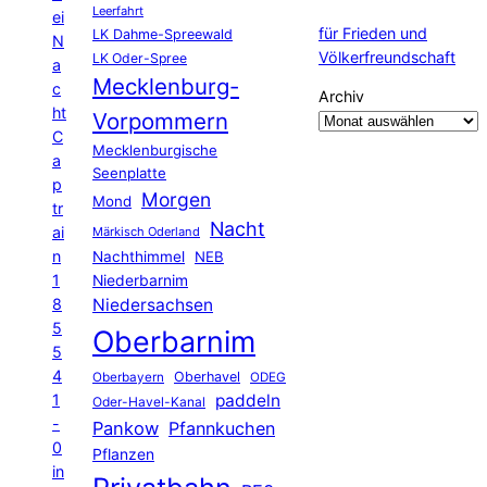
Leerfahrt
ei
für Frieden und
LK Dahme-Spreewald
N
Völkerfreundschaft
LK Oder-Spree
a
Mecklenburg-
c
Archiv
ht
Vorpommern
C
Mecklenburgische
a
Seenplatte
p
Morgen
Mond
tr
Nacht
ai
Märkisch Oderland
n
Nachthimmel
NEB
1
Niederbarnim
8
Niedersachsen
5
Oberbarnim
5
4
Oberhavel
Oberbayern
ODEG
1
paddeln
Oder-Havel-Kanal
-
Pankow
Pfannkuchen
0
Pflanzen
in