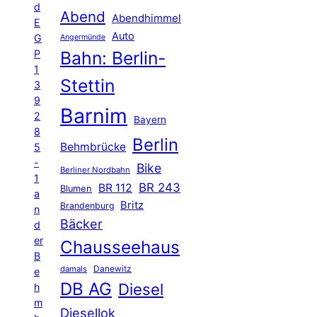
d
Abend
Abendhimmel
E
Auto
G
Angermünde
P
Bahn: Berlin-
1
Stettin
3
9
Barnim
2
Bayern
8
Berlin
Behmbrücke
5
-
Bike
Berliner Nordbahn
1
BR 243
BR 112
Blumen
a
Britz
Brandenburg
n
Bäcker
d
er
Chausseehaus
B
Danewitz
damals
e
DB AG
Diesel
h
m
Diesellok