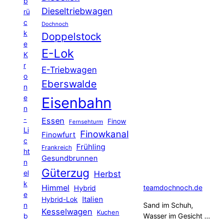
b
Dieseltriebwagen
rü
c
Dochnoch
k
Doppelstock
e
E-Lok
K
r
E-Triebwagen
o
Eberswalde
n
e
Eisenbahn
n
-
Essen
Finow
Fernsehturm
Li
Finowkanal
Finowfurt
c
Frühling
Frankreich
ht
Gesundbrunnen
n
Güterzug
el
Herbst
k
Himmel
teamdochnoch.de
Hybrid
e
Hybrid-Lok
Italien
n
Sand im Schuh,
Kesselwagen
Kuchen
b
Wasser im Gesicht …