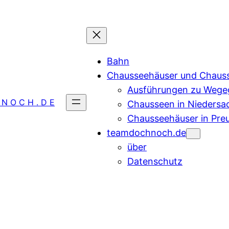
Bahn
Chausseehäuser und Chaus
Ausführungen zu Wegeg
 N O C H . D E
Chausseen in Niedersa
Chausseehäuser in Pre
teamdochnoch.de
über
Datenschutz