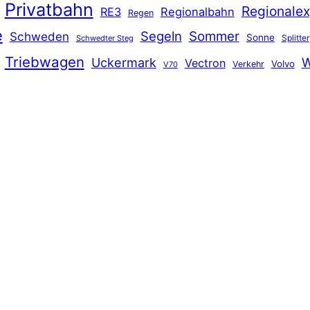
Privatbahn
Regionalex
RE3
Regionalbahn
Regen
e
Segeln
Sommer
Schweden
Sonne
Splitter
Schwedter Steg
Triebwagen
Uckermark
W
Vectron
Volvo
Verkehr
V70