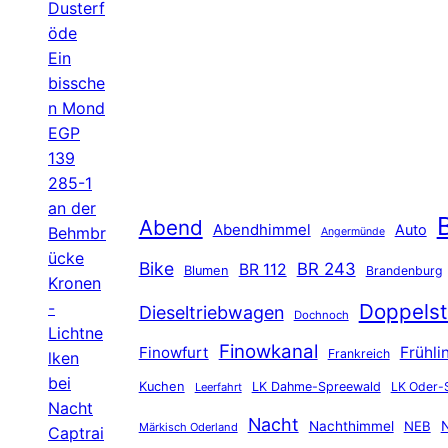
Dusterf
öde
Ein
bissche
n Mond
EGP
139
285-1
an der
B
Abend
Abendhimmel
Auto
Behmbr
Angermünde
ücke
Bike
BR 243
BR 112
Blumen
Brandenburg
Kronen
-
Doppelst
Dieseltriebwagen
Dochnoch
Lichtne
Finowkanal
Finowfurt
Frühli
Frankreich
lken
bei
Kuchen
LK Dahme-Spreewald
LK Oder-
Leerfahrt
Nacht
Nacht
Nachthimmel
NEB
N
Märkisch Oderland
Captrai