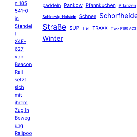
n 185
Pankow
Pfannkuchen
paddeln
Pflanzen
541-0
Schorfheid
Schnee
Schleswig-Holstein
in
Straße
Stendel
SUP
TRAXX
Tier
Traxx P160 AC3
l
Winter
X4E-
627
von
Beacon
Rail
setzt
sich
mit
ihrem
Zug in
Beweg
ung
Railpoo