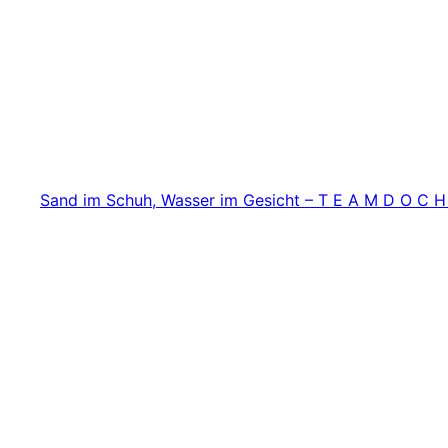
Zum
Inhalt
springen
Sand im Schuh, Wasser im Gesicht – T E A M D O C H