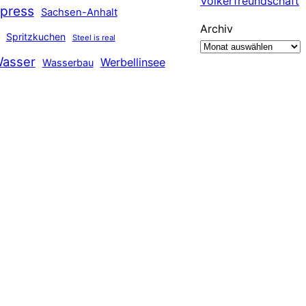
Völkerfreundschaft
press
Sachsen-Anhalt
Archiv
Spritzkuchen
Steel is real
asser
Werbellinsee
Wasserbau