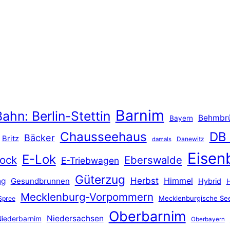
Barnim
ahn: Berlin-Stettin
Behmbr
Bayern
Chausseehaus
DB
Bäcker
Britz
Danewitz
damals
Eisen
E-Lok
ock
Eberswalde
E-Triebwagen
Güterzug
Herbst
Himmel
ng
Gesundbrunnen
Hybrid
Mecklenburg-Vorpommern
Mecklenburgische See
Spree
Oberbarnim
Niedersachsen
iederbarnim
Oberbayern