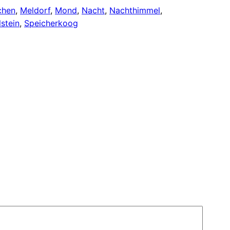
chen
, 
Meldorf
, 
Mond
, 
Nacht
, 
Nachthimmel
, 
stein
, 
Speicherkoog