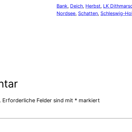
Bank
, 
Deich
, 
Herbst
, 
LK Dithmars
Nordsee
, 
Schatten
, 
Schleswig-Hol
ntar
.
Erforderliche Felder sind mit
*
markiert