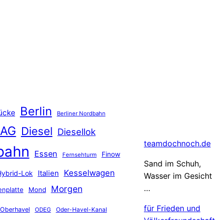
Berlin
ücke
Berliner Nordbahn
 AG
Diesel
Diesellok
teamdochnoch.de
bahn
Essen
Finow
Fernsehturm
Sand im Schuh,
Kesselwagen
Hybrid-Lok
Italien
Wasser im Gesicht
…
Morgen
nplatte
Mond
für Frieden und
Oberhavel
Oder-Havel-Kanal
ODEG