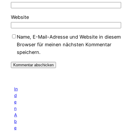
Website
Name, E-Mail-Adresse und Website in diesem
Browser für meinen nächsten Kommentar
speichern.
In
d
e
n
A
b
e