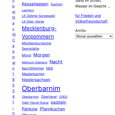
n
Sand im Schuh,
Kesselwagen
Kuchen
b
Wasser im Gesicht …
Leerfahrt
ei
für Frieden und
LK Dahme-Spreewald
N
Völkerfreundschaft
LK Oder-Spree
a
Mecklenburg-
c
Archiv
ht
Vorpommern
C
Mecklenburgische
a
Seenplatte
p
Morgen
Mond
tr
Nacht
ai
Märkisch Oderland
n
Nachthimmel
NEB
1
Niederbarnim
8
Niedersachsen
5
Oberbarnim
5
4
Oberhavel
Oberbayern
ODEG
1
paddeln
Oder-Havel-Kanal
-
Pankow
Pfannkuchen
0