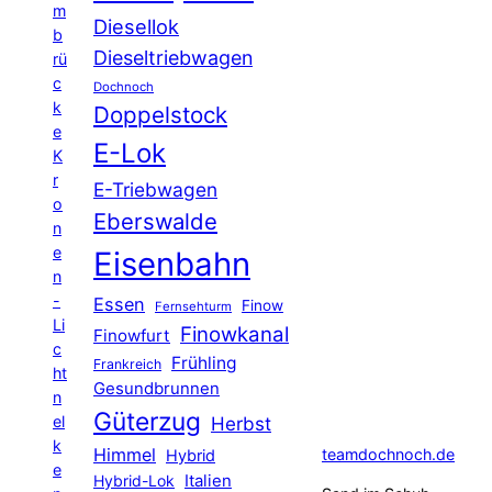
m
Diesellok
b
Dieseltriebwagen
rü
c
Dochnoch
k
Doppelstock
e
E-Lok
K
r
E-Triebwagen
o
Eberswalde
n
e
Eisenbahn
n
-
Essen
Finow
Fernsehturm
Li
Finowkanal
Finowfurt
c
Frühling
Frankreich
ht
Gesundbrunnen
n
Güterzug
el
Herbst
k
Himmel
teamdochnoch.de
Hybrid
e
Hybrid-Lok
Italien