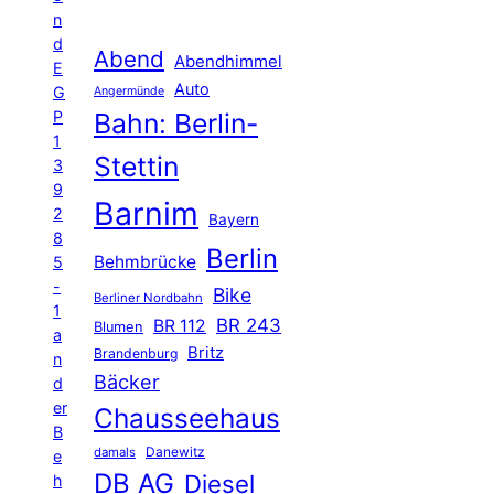
n
d
Abend
Abendhimmel
E
Auto
G
Angermünde
P
Bahn: Berlin-
1
Stettin
3
9
Barnim
2
Bayern
8
Berlin
Behmbrücke
5
-
Bike
Berliner Nordbahn
1
BR 243
BR 112
Blumen
a
Britz
Brandenburg
n
Bäcker
d
er
Chausseehaus
B
Danewitz
damals
e
DB AG
Diesel
h