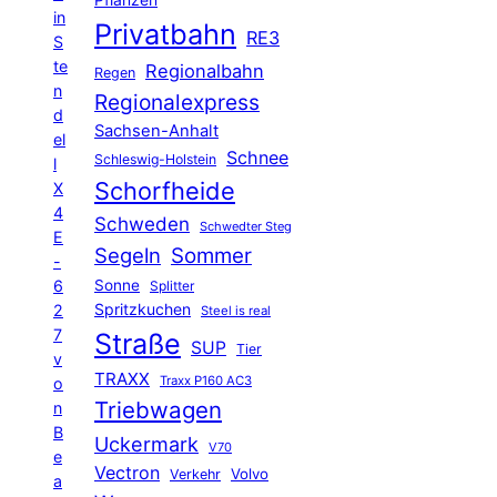
Pflanzen
in
Privatbahn
RE3
S
te
Regionalbahn
Regen
n
Regionalexpress
d
Sachsen-Anhalt
el
Schnee
Schleswig-Holstein
l
Schorfheide
X
4
Schweden
Schwedter Steg
E
Segeln
Sommer
-
6
Sonne
Splitter
Spritzkuchen
2
Steel is real
7
Straße
SUP
Tier
v
TRAXX
Traxx P160 AC3
o
Triebwagen
n
B
Uckermark
V70
e
Vectron
Volvo
Verkehr
a