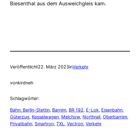
Biesenthal aus dem Ausweichgleis kam.
Veröffentlicht
22. März 2023
in
Verkehr
von
kirdneh
Schlagwörter:
Bahn: Berlin-Stettin
, 
Barnim
, 
BR 192
, 
E-Lok
, 
Eisenbahn
, 
Güterzug
, 
Kesselwagen
, 
Melchow
, 
Northrail
, 
Oberbarnim
, 
Privatbahn
, 
Smartron
, 
TXL
, 
Vectron
, 
Verkehr