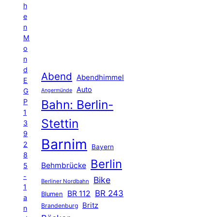
h
e
n
M
o
n
d
Abend
Abendhimmel
E
Auto
G
Angermünde
P
Bahn: Berlin-
1
Stettin
3
9
Barnim
2
Bayern
8
Berlin
Behmbrücke
5
-
Bike
Berliner Nordbahn
1
BR 243
BR 112
Blumen
a
Britz
Brandenburg
n