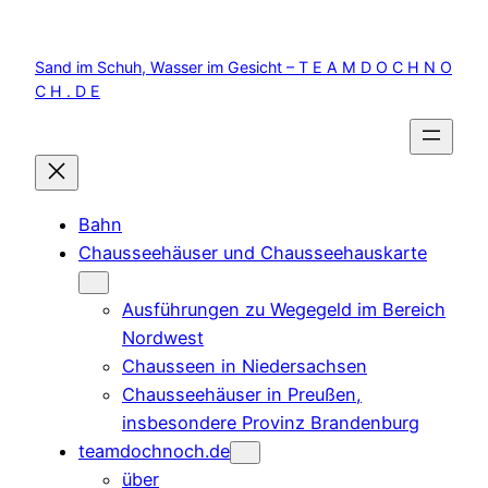
Zum
Inhalt
Sand im Schuh, Wasser im Gesicht – T E A M D O C H N O
springen
C H . D E
Bahn
Chausseehäuser und Chausseehauskarte
Ausführungen zu Wegegeld im Bereich
Nordwest
Chausseen in Niedersachsen
Chausseehäuser in Preußen,
insbesondere Provinz Brandenburg
teamdochnoch.de
über