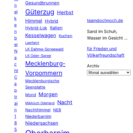
Gesundbrunnen
n
Güterzug
el
Herbst
k
Himmel
teamdochnoch.de
Hybrid
e
Hybrid-Lok
Italien
n
Sand im Schuh,
Kesselwagen
Kuchen
b
Wasser im Gesicht …
Leerfahrt
ei
für Frieden und
LK Dahme-Spreewald
N
Völkerfreundschaft
LK Oder-Spree
a
Mecklenburg-
c
Archiv
ht
Vorpommern
C
Mecklenburgische
a
Seenplatte
p
Morgen
Mond
tr
Nacht
ai
Märkisch Oderland
n
Nachthimmel
NEB
1
Niederbarnim
8
Niedersachsen
5
Oberbarnim