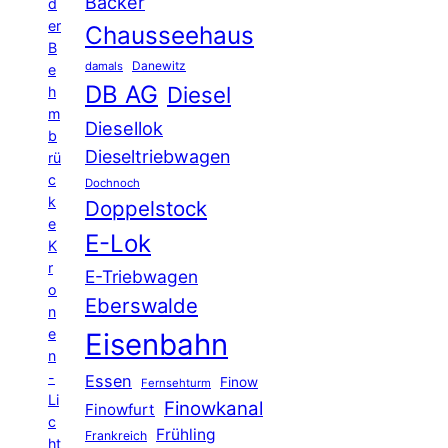
Bäcker
d
er
Chausseehaus
B
Danewitz
damals
e
DB AG
Diesel
h
m
Diesellok
b
Dieseltriebwagen
rü
c
Dochnoch
k
Doppelstock
e
E-Lok
K
r
E-Triebwagen
o
Eberswalde
n
e
Eisenbahn
n
-
Essen
Finow
Fernsehturm
Li
Finowkanal
Finowfurt
c
Frühling
Frankreich
ht