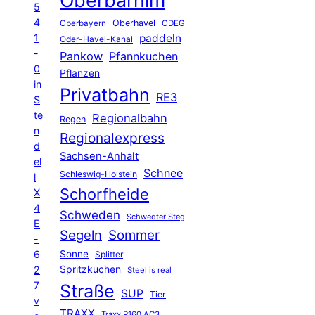
5
4
Oberhavel
Oberbayern
ODEG
1
paddeln
Oder-Havel-Kanal
-
Pankow
Pfannkuchen
0
Pflanzen
in
Privatbahn
RE3
S
te
Regionalbahn
Regen
n
Regionalexpress
d
Sachsen-Anhalt
el
Schnee
Schleswig-Holstein
l
Schorfheide
X
4
Schweden
Schwedter Steg
E
Segeln
Sommer
-
6
Sonne
Splitter
Spritzkuchen
2
Steel is real
7
Straße
SUP
Tier
v
TRAXX
Traxx P160 AC3