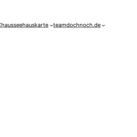
Chausseehauskarte
teamdochnoch.de