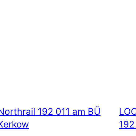
Northrail 192 011 am BÜ
LOC
Kerkow
192