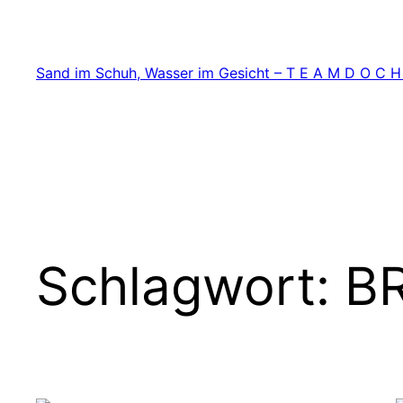
Zum
Inhalt
springen
Sand im Schuh, Wasser im Gesicht – T E A M D O C H
Schlagwort:
BR