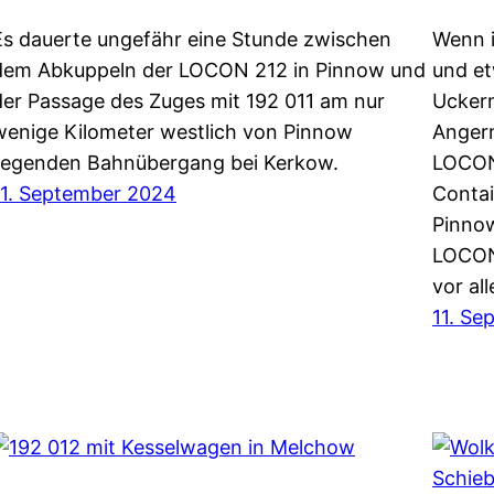
Es dauerte ungefähr eine Stunde zwischen
Wenn 
dem Abkuppeln der LOCON 212 in Pinnow und
und et
der Passage des Zuges mit 192 011 am nur
Uckerm
wenige Kilometer westlich von Pinnow
Anger
liegenden Bahnübergang bei Kerkow.
LOCON 
11. September 2024
Contai
Pinnow
LOCON
vor al
11. Se