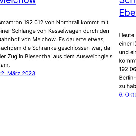
Ebe
Smartron 192 012 von Northrail kommt mit
einer Schlange von Kesselwagen durch den
Heute 
Bahnhof von Melchow. Es dauerte etwas,
einer
nachdem die Schranke geschlossen war, da
und ei
der Zug in Biesenthal aus dem Ausweichgleis
kommt,
kam.
192 06
22. März 2023
Berlin
zu hab
6. Okt