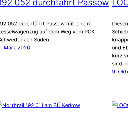
192 052 durchfährt Passow
LOC
192 052 durchfährt Passow mit einem
Diese
Kesselwagenzug auf dem Weg vom PCK
Schie
Schwedt nach Süden.
knappe
2. März 2026
und E
kurz 
sind h
9. Okt