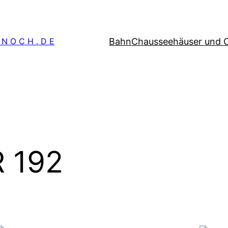
Bahn
Chausseehäuser und 
 N O C H . D E
 192