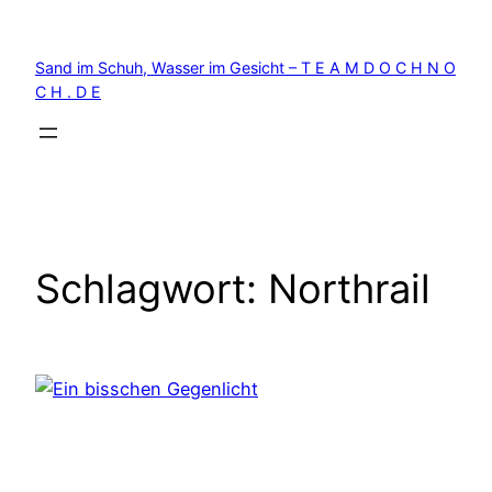
Zum
Inhalt
Sand im Schuh, Wasser im Gesicht – T E A M D O C H N O
springen
C H . D E
Schlagwort:
Northrail