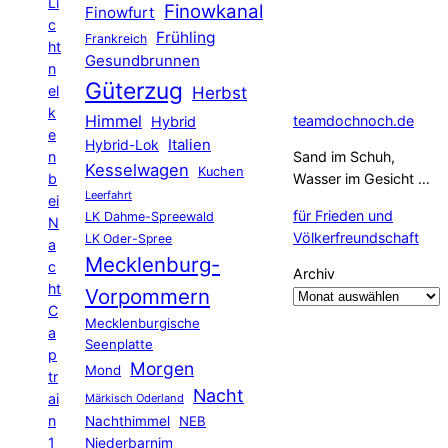
Li
Finowkanal
Finowfurt
c
Frühling
Frankreich
ht
Gesundbrunnen
n
Güterzug
el
Herbst
k
Himmel
teamdochnoch.de
Hybrid
e
Hybrid-Lok
Italien
n
Sand im Schuh,
Kesselwagen
Kuchen
b
Wasser im Gesicht …
Leerfahrt
ei
für Frieden und
LK Dahme-Spreewald
N
Völkerfreundschaft
LK Oder-Spree
a
Mecklenburg-
c
Archiv
ht
Vorpommern
C
Mecklenburgische
a
Seenplatte
p
Morgen
Mond
tr
Nacht
ai
Märkisch Oderland
n
Nachthimmel
NEB
1
Niederbarnim