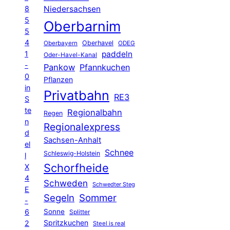
8
Niedersachsen
5
Oberbarnim
5
4
Oberhavel
Oberbayern
ODEG
1
paddeln
Oder-Havel-Kanal
-
Pankow
Pfannkuchen
0
Pflanzen
in
Privatbahn
RE3
S
te
Regionalbahn
Regen
n
Regionalexpress
d
Sachsen-Anhalt
el
Schnee
Schleswig-Holstein
l
Schorfheide
X
4
Schweden
Schwedter Steg
E
Segeln
Sommer
-
6
Sonne
Splitter
Spritzkuchen
2
Steel is real