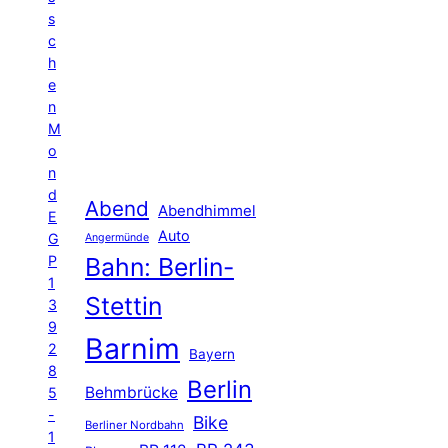
s
c
h
e
n
M
o
n
d
Abend
Abendhimmel
E
Auto
G
Angermünde
P
Bahn: Berlin-
1
Stettin
3
9
Barnim
2
Bayern
8
Berlin
Behmbrücke
5
-
Bike
Berliner Nordbahn
1