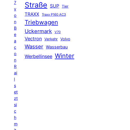
7
Straße
SUP
Tier
v
TRAXX
Traxx P160 AC3
o
Triebwagen
n
B
Uckermark
V70
e
Vectron
Volvo
Verkehr
a
Wasser
Wasserbau
c
o
Winter
Werbellinsee
n
R
ai
l
s
et
zt
si
c
h
m