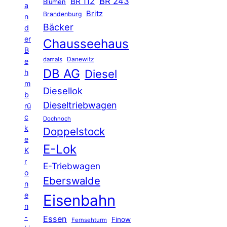
BR 243
BR 112
Blumen
a
Britz
Brandenburg
n
Bäcker
d
er
Chausseehaus
B
Danewitz
damals
e
DB AG
Diesel
h
m
Diesellok
b
Dieseltriebwagen
rü
c
Dochnoch
k
Doppelstock
e
E-Lok
K
r
E-Triebwagen
o
Eberswalde
n
e
Eisenbahn
n
-
Essen
Finow
Fernsehturm