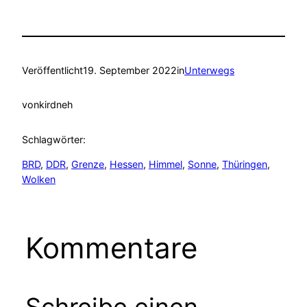
Veröffentlicht
19. September 2022
in
Unterwegs
von
kirdneh
Schlagwörter:
BRD
, 
DDR
, 
Grenze
, 
Hessen
, 
Himmel
, 
Sonne
, 
Thüringen
, 
Wolken
Kommentare
Schreibe einen