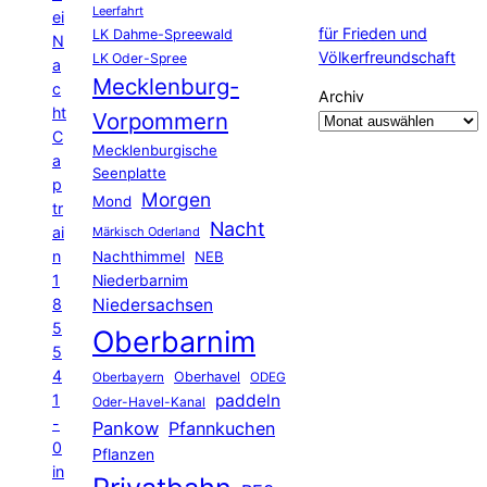
Leerfahrt
ei
für Frieden und
LK Dahme-Spreewald
N
Völkerfreundschaft
LK Oder-Spree
a
Mecklenburg-
c
Archiv
ht
Vorpommern
C
Mecklenburgische
a
Seenplatte
p
Morgen
Mond
tr
Nacht
ai
Märkisch Oderland
n
Nachthimmel
NEB
1
Niederbarnim
8
Niedersachsen
5
Oberbarnim
5
4
Oberhavel
Oberbayern
ODEG
1
paddeln
Oder-Havel-Kanal
-
Pankow
Pfannkuchen
0
Pflanzen
in