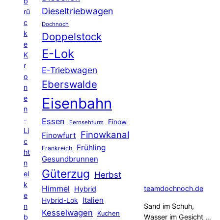
b
Dieseltriebwagen
rü
c
Dochnoch
k
Doppelstock
e
E-Lok
K
r
E-Triebwagen
o
Eberswalde
n
e
Eisenbahn
n
-
Essen
Finow
Fernsehturm
Li
Finowkanal
Finowfurt
c
Frühling
Frankreich
ht
Gesundbrunnen
n
Güterzug
el
Herbst
k
Himmel
teamdochnoch.de
Hybrid
e
Hybrid-Lok
Italien
n
Sand im Schuh,
Kesselwagen
Kuchen
b
Wasser im Gesicht …