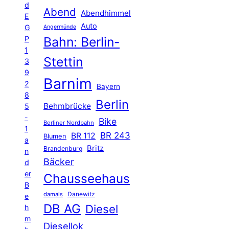
d
Abend
Abendhimmel
E
Auto
G
Angermünde
P
Bahn: Berlin-
1
Stettin
3
9
Barnim
2
Bayern
8
Berlin
Behmbrücke
5
-
Bike
Berliner Nordbahn
1
BR 243
BR 112
Blumen
a
Britz
Brandenburg
n
Bäcker
d
er
Chausseehaus
B
Danewitz
damals
e
DB AG
Diesel
h
m
Diesellok