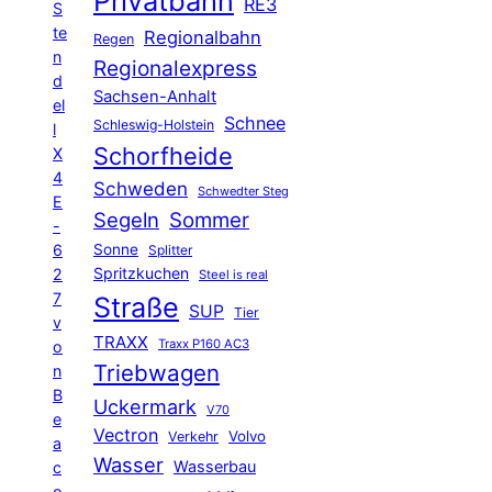
Privatbahn
RE3
S
te
Regionalbahn
Regen
n
Regionalexpress
d
Sachsen-Anhalt
el
Schnee
Schleswig-Holstein
l
Schorfheide
X
4
Schweden
Schwedter Steg
E
Segeln
Sommer
-
6
Sonne
Splitter
Spritzkuchen
2
Steel is real
7
Straße
SUP
Tier
v
TRAXX
Traxx P160 AC3
o
Triebwagen
n
B
Uckermark
V70
e
Vectron
Volvo
Verkehr
a
Wasser
Wasserbau
c
o