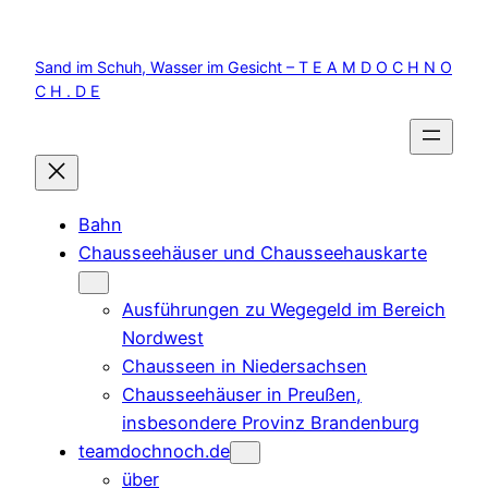
Zum
Inhalt
Sand im Schuh, Wasser im Gesicht – T E A M D O C H N O
springen
C H . D E
Bahn
Chausseehäuser und Chausseehauskarte
Ausführungen zu Wegegeld im Bereich
Nordwest
Chausseen in Niedersachsen
Chausseehäuser in Preußen,
insbesondere Provinz Brandenburg
teamdochnoch.de
über