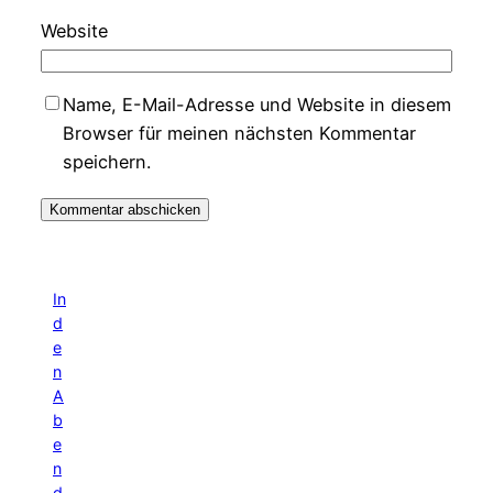
Website
Name, E-Mail-Adresse und Website in diesem
Browser für meinen nächsten Kommentar
speichern.
In
d
e
n
A
b
e
n
d