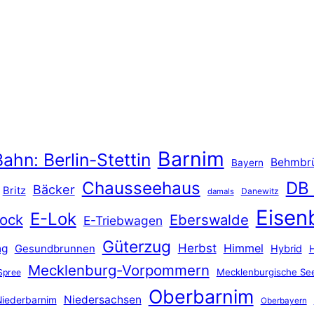
Barnim
ahn: Berlin-Stettin
Behmbr
Bayern
Chausseehaus
DB
Bäcker
Britz
Danewitz
damals
Eisen
E-Lok
ock
Eberswalde
E-Triebwagen
Güterzug
Herbst
Himmel
ng
Gesundbrunnen
Hybrid
Mecklenburg-Vorpommern
Mecklenburgische See
Spree
Oberbarnim
Niedersachsen
iederbarnim
Oberbayern