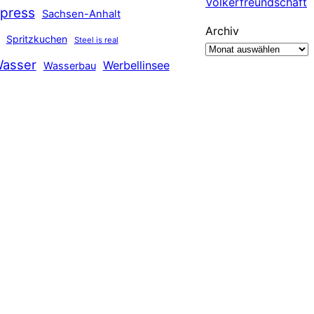
Völkerfreundschaft
press
Sachsen-Anhalt
Archiv
Spritzkuchen
Steel is real
asser
Werbellinsee
Wasserbau