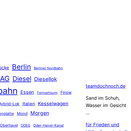
Berlin
ücke
Berliner Nordbahn
 AG
Diesel
Diesellok
teamdochnoch.de
bahn
Essen
Finow
Fernsehturm
Sand im Schuh,
Kesselwagen
Hybrid-Lok
Italien
Wasser im Gesicht
…
Morgen
nplatte
Mond
für Frieden und
Oberhavel
Oder-Havel-Kanal
ODEG