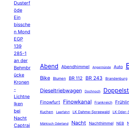
Dusterf
öde
Ein
bissche
n Mond
EGP
139
285-1
an der
B
Abend
Abendhimmel
Auto
Behmbr
Angermünde
ücke
Bike
BR 243
BR 112
Blumen
Brandenburg
Kronen
-
Doppelst
Dieseltriebwagen
Dochnoch
Lichtne
Finowkanal
Finowfurt
Frühli
Frankreich
lken
bei
Kuchen
LK Dahme-Spreewald
LK Oder-
Leerfahrt
Nacht
Nacht
Nachthimmel
NEB
N
Märkisch Oderland
Captrai