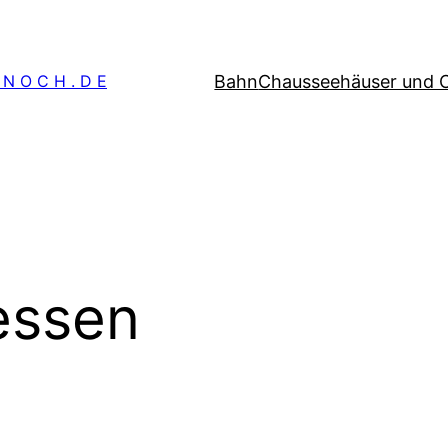
Bahn
Chausseehäuser und 
 N O C H . D E
essen