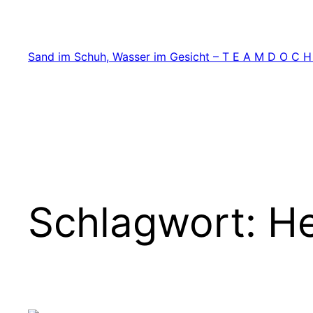
Zum
Inhalt
springen
Sand im Schuh, Wasser im Gesicht – T E A M D O C H
Schlagwort:
H