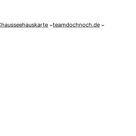
Chausseehauskarte
teamdochnoch.de