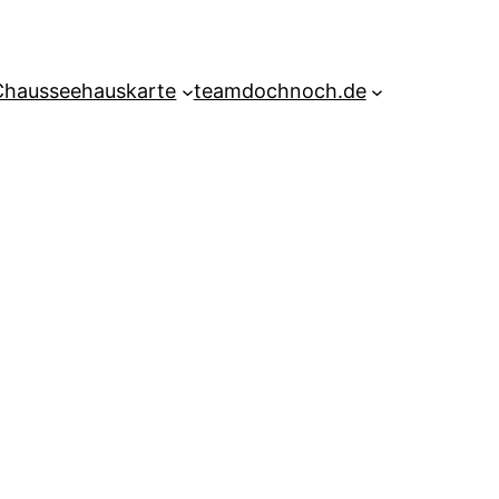
Chausseehauskarte
teamdochnoch.de