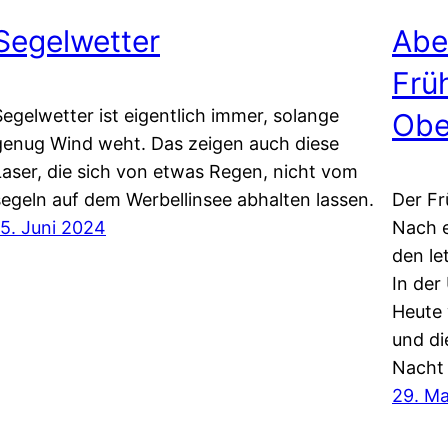
Segelwetter
Abe
Frü
Segelwetter ist eigentlich immer, solange
Obe
genug Wind weht. Das zeigen auch diese
Laser, die sich von etwas Regen, nicht vom
segeln auf dem Werbellinsee abhalten lassen.
Der Fr
15. Juni 2024
Nach e
den le
In der
Heute 
und di
Nacht 
29. Ma