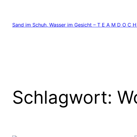
Zum
Inhalt
springen
Sand im Schuh, Wasser im Gesicht – T E A M D O C H
Schlagwort:
W