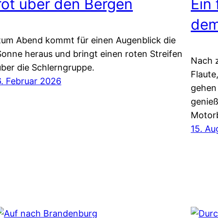
rot über den Bergen
Ein 
dem
zum Abend kommt für einen Augenblick die
Sonne heraus und bringt einen roten Streifen
Nach z
über die Schlerngruppe.
Flaute
6. Februar 2026
gehen 
genieß
Motorb
15. Au