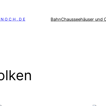
Bahn
Chausseehäuser und 
 N O C H . D E
olken