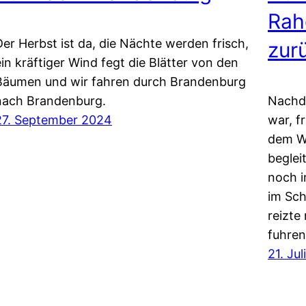
Rah
Der Herbst ist da, die Nächte werden frisch,
zur
ein kräftiger Wind fegt die Blätter von den
Bäumen und wir fahren durch Brandenburg
nach Brandenburg.
Nachd
27. September 2024
war, f
dem W
beglei
noch i
im Sch
reizt
fuhren
21. Ju