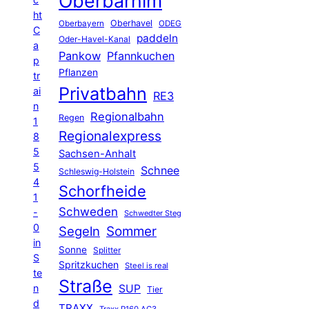
Oberbarnim
ht
Oberhavel
Oberbayern
ODEG
C
paddeln
Oder-Havel-Kanal
a
Pankow
Pfannkuchen
p
Pflanzen
tr
Privatbahn
ai
RE3
n
Regionalbahn
Regen
1
Regionalexpress
8
5
Sachsen-Anhalt
5
Schnee
Schleswig-Holstein
4
Schorfheide
1
Schweden
-
Schwedter Steg
0
Segeln
Sommer
in
Sonne
Splitter
S
Spritzkuchen
Steel is real
te
Straße
n
SUP
Tier
d
TRAXX