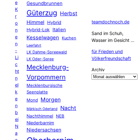
e
Gesundbrunnen
K
Güterzug
Herbst
r
Himmel
teamdochnoch.de
Hybrid
o
Hybrid-Lok
Italien
n
Sand im Schuh,
e
Kesselwagen
Kuchen
Wasser im Gesicht …
n
Leerfahrt
-
für Frieden und
LK Dahme-Spreewald
Li
Völkerfreundschaft
LK Oder-Spree
c
Mecklenburg-
Archiv
ht
Vorpommern
n
el
Mecklenburgische
k
Seenplatte
e
Morgen
Mond
n
Nacht
Märkisch Oderland
b
Nachthimmel
NEB
ei
Niederbarnim
N
Niedersachsen
a
c