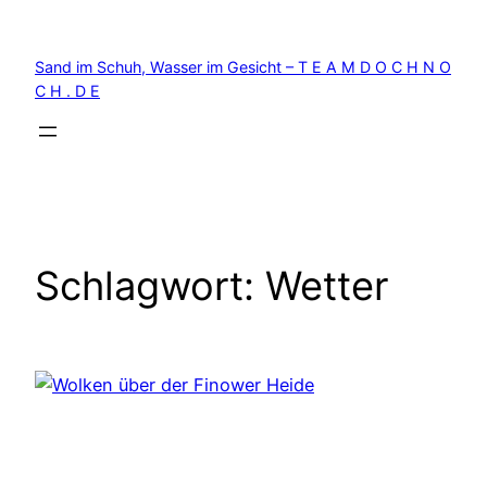
Zum
Inhalt
Sand im Schuh, Wasser im Gesicht – T E A M D O C H N O
springen
C H . D E
Schlagwort:
Wetter