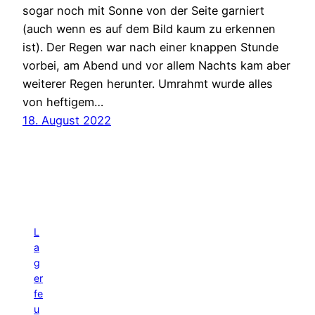
sogar noch mit Sonne von der Seite garniert
(auch wenn es auf dem Bild kaum zu erkennen
ist). Der Regen war nach einer knappen Stunde
vorbei, am Abend und vor allem Nachts kam aber
weiterer Regen herunter. Umrahmt wurde alles
von heftigem…
18. August 2022
L
a
g
er
fe
u