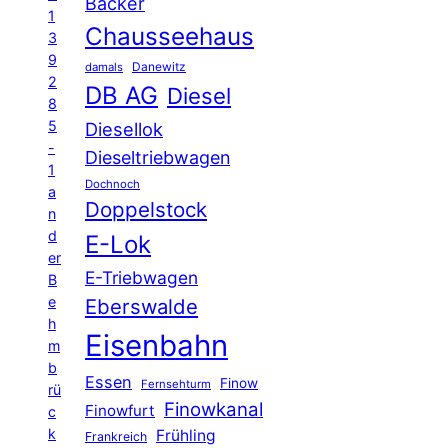
Bäcker
1
Chausseehaus
3
9
Danewitz
damals
2
DB AG
Diesel
8
5
Diesellok
-
Dieseltriebwagen
1
Dochnoch
a
Doppelstock
n
d
E-Lok
er
E-Triebwagen
B
e
Eberswalde
h
Eisenbahn
m
b
Essen
Finow
Fernsehturm
rü
Finowkanal
Finowfurt
c
k
Frühling
Frankreich