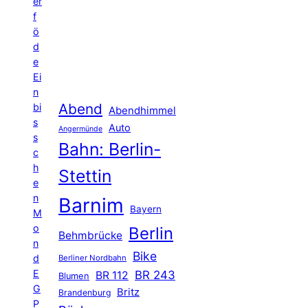
er
f
ö
d
e
Ei
n
Abend
bi
Abendhimmel
s
Auto
Angermünde
s
Bahn: Berlin-
c
h
Stettin
e
n
Barnim
Bayern
M
o
Berlin
Behmbrücke
n
Bike
d
Berliner Nordbahn
E
BR 243
BR 112
Blumen
G
Britz
Brandenburg
P