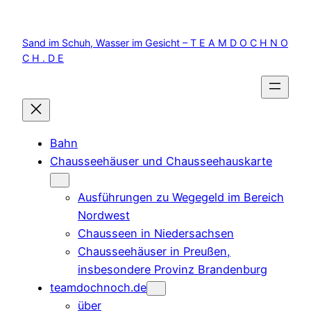
Zum
Inhalt
Sand im Schuh, Wasser im Gesicht – T E A M D O C H N O
springen
C H . D E
Bahn
Chausseehäuser und Chausseehauskarte
Ausführungen zu Wegegeld im Bereich
Nordwest
Chausseen in Niedersachsen
Chausseehäuser in Preußen,
insbesondere Provinz Brandenburg
teamdochnoch.de
über