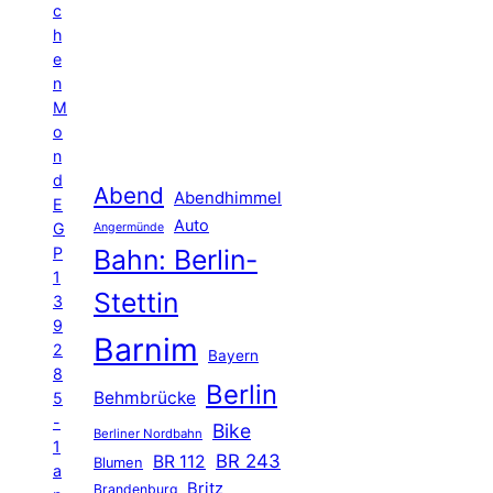
c
h
e
n
M
o
n
d
Abend
Abendhimmel
E
Auto
G
Angermünde
P
Bahn: Berlin-
1
Stettin
3
9
Barnim
2
Bayern
8
Berlin
Behmbrücke
5
-
Bike
Berliner Nordbahn
1
BR 243
BR 112
Blumen
a
Britz
Brandenburg