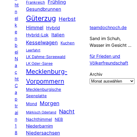
Frühling
Frankreich
ht
Gesundbrunnen
n
Güterzug
el
Herbst
k
Himmel
teamdochnoch.de
Hybrid
e
Hybrid-Lok
Italien
n
Sand im Schuh,
Kesselwagen
Kuchen
b
Wasser im Gesicht …
Leerfahrt
ei
für Frieden und
LK Dahme-Spreewald
N
Völkerfreundschaft
LK Oder-Spree
a
Mecklenburg-
c
Archiv
ht
Vorpommern
C
Mecklenburgische
a
Seenplatte
p
Morgen
Mond
tr
Nacht
ai
Märkisch Oderland
n
Nachthimmel
NEB
1
Niederbarnim
8
Niedersachsen