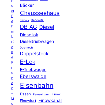
n
Bäcker
d
er
Chausseehaus
B
Danewitz
damals
e
DB AG
Diesel
h
m
Diesellok
b
Dieseltriebwagen
rü
c
Dochnoch
k
Doppelstock
e
E-Lok
K
r
E-Triebwagen
o
Eberswalde
n
e
Eisenbahn
n
-
Essen
Finow
Fernsehturm
Li
Finowkanal
Finowfurt
c