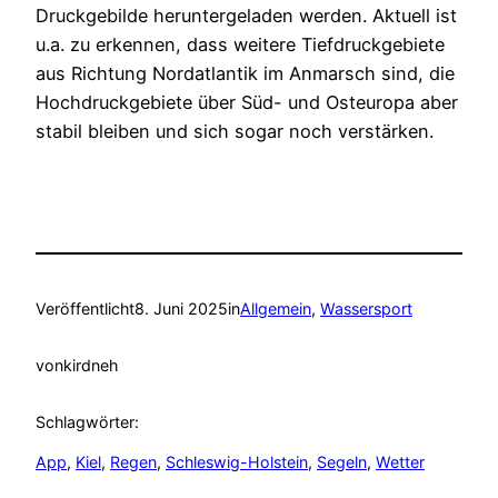
Druckgebilde heruntergeladen werden. Aktuell ist
u.a. zu erkennen, dass weitere Tiefdruckgebiete
aus Richtung Nordatlantik im Anmarsch sind, die
Hochdruckgebiete über Süd- und Osteuropa aber
stabil bleiben und sich sogar noch verstärken.
Veröffentlicht
8. Juni 2025
in
Allgemein
, 
Wassersport
von
kirdneh
Schlagwörter:
App
, 
Kiel
, 
Regen
, 
Schleswig-Holstein
, 
Segeln
, 
Wetter