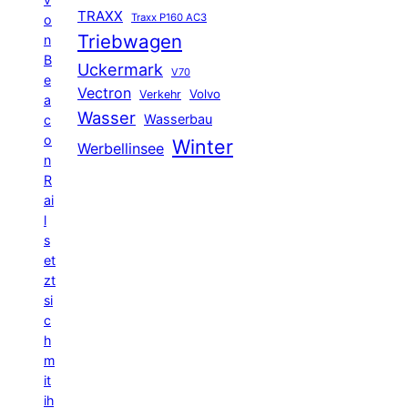
TRAXX
Traxx P160 AC3
o
Triebwagen
n
B
Uckermark
V70
e
Vectron
Volvo
Verkehr
a
Wasser
Wasserbau
c
o
Winter
Werbellinsee
n
R
ai
l
s
et
zt
si
c
h
m
it
ih