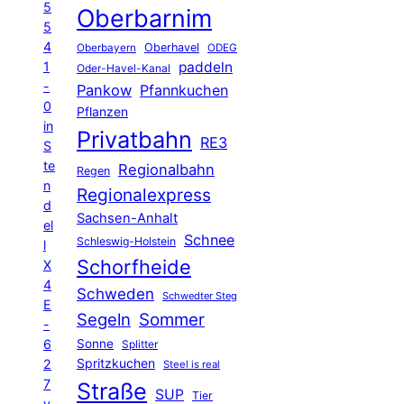
5
Oberbarnim
5
4
Oberhavel
Oberbayern
ODEG
1
paddeln
Oder-Havel-Kanal
-
Pankow
Pfannkuchen
0
Pflanzen
in
Privatbahn
RE3
S
te
Regionalbahn
Regen
n
Regionalexpress
d
Sachsen-Anhalt
el
Schnee
Schleswig-Holstein
l
Schorfheide
X
4
Schweden
Schwedter Steg
E
Segeln
Sommer
-
6
Sonne
Splitter
Spritzkuchen
2
Steel is real
7
Straße
SUP
Tier
v