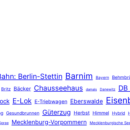
Barnim
ahn: Berlin-Stettin
Behmbr
Bayern
Chausseehaus
DB
Bäcker
Britz
Danewitz
damals
Eisen
E-Lok
ock
Eberswalde
E-Triebwagen
Güterzug
Herbst
Himmel
ng
Gesundbrunnen
Hybrid
Mecklenburg-Vorpommern
Mecklenburgische See
Spree