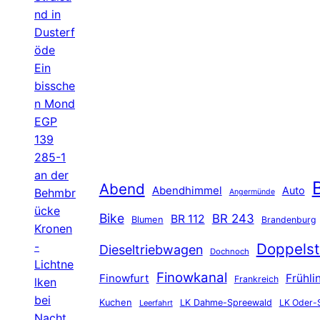
nd in
Dusterf
öde
Ein
bissche
n Mond
EGP
139
285-1
an der
B
Abend
Abendhimmel
Auto
Behmbr
Angermünde
ücke
Bike
BR 243
BR 112
Blumen
Brandenburg
Kronen
-
Doppelst
Dieseltriebwagen
Dochnoch
Lichtne
Finowkanal
Finowfurt
Frühli
Frankreich
lken
bei
Kuchen
LK Dahme-Spreewald
LK Oder-
Leerfahrt
Nacht