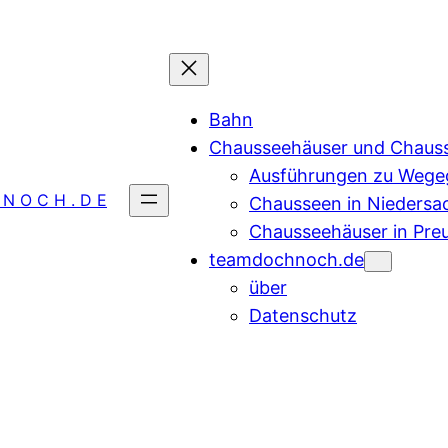
Bahn
Chausseehäuser und Chaus
Ausführungen zu Wegeg
 N O C H . D E
Chausseen in Niedersa
Chausseehäuser in Pre
teamdochnoch.de
über
Datenschutz