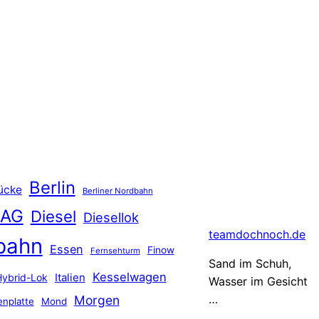
Berlin
ücke
Berliner Nordbahn
 AG
Diesel
Diesellok
teamdochnoch.de
bahn
Essen
Finow
Fernsehturm
Sand im Schuh,
Kesselwagen
Hybrid-Lok
Italien
Wasser im Gesicht
…
Morgen
nplatte
Mond