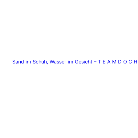
Zum
Inhalt
springen
Sand im Schuh, Wasser im Gesicht – T E A M D O C H