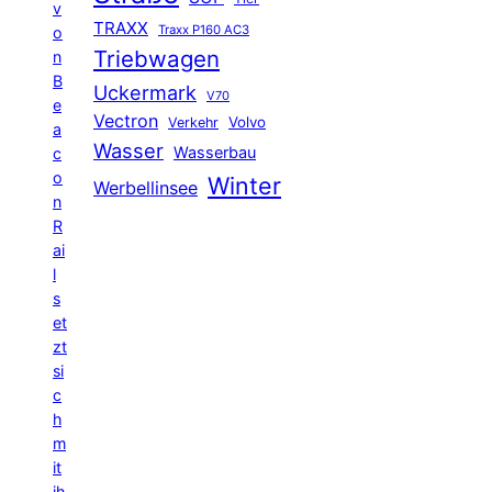
v
TRAXX
Traxx P160 AC3
o
Triebwagen
n
B
Uckermark
V70
e
Vectron
Volvo
Verkehr
a
Wasser
Wasserbau
c
o
Winter
Werbellinsee
n
R
ai
l
s
et
zt
si
c
h
m
it
ih