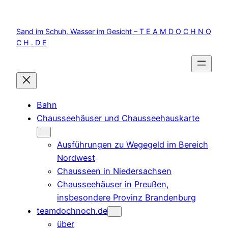
Zum
Inhalt
Sand im Schuh, Wasser im Gesicht – T E A M D O C H N O
springen
C H . D E
Bahn
Chausseehäuser und Chausseehauskarte
Ausführungen zu Wegegeld im Bereich
Nordwest
Chausseen in Niedersachsen
Chausseehäuser in Preußen,
insbesondere Provinz Brandenburg
teamdochnoch.de
über