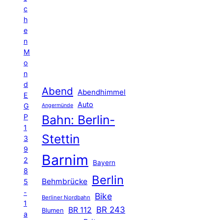
c
h
e
n
M
o
n
d
Abend
Abendhimmel
E
Auto
G
Angermünde
P
Bahn: Berlin-
1
Stettin
3
9
Barnim
2
Bayern
8
Berlin
Behmbrücke
5
-
Bike
Berliner Nordbahn
1
BR 243
BR 112
Blumen
a