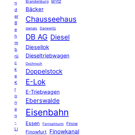
Britz
Brandenburg
n
Bäcker
d
er
Chausseehaus
B
Danewitz
damals
e
DB AG
Diesel
h
m
Diesellok
b
Dieseltriebwagen
rü
c
Dochnoch
k
Doppelstock
e
E-Lok
K
r
E-Triebwagen
o
Eberswalde
n
e
Eisenbahn
n
-
Essen
Finow
Fernsehturm
Li
Finowkanal
Finowfurt