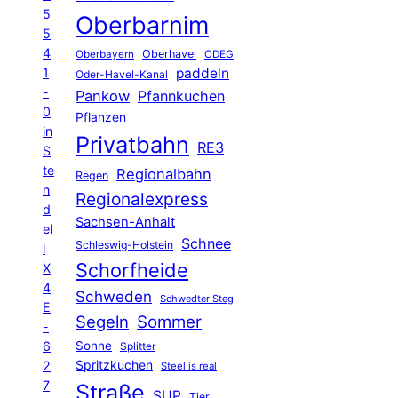
5
Oberbarnim
5
4
Oberhavel
Oberbayern
ODEG
1
paddeln
Oder-Havel-Kanal
-
Pankow
Pfannkuchen
0
Pflanzen
in
Privatbahn
RE3
S
te
Regionalbahn
Regen
n
Regionalexpress
d
Sachsen-Anhalt
el
Schnee
Schleswig-Holstein
l
Schorfheide
X
4
Schweden
Schwedter Steg
E
Segeln
Sommer
-
6
Sonne
Splitter
Spritzkuchen
2
Steel is real
7
Straße
SUP
Tier