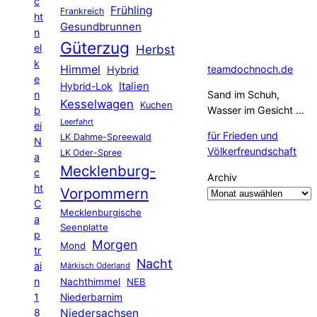
c
Frühling
Frankreich
ht
Gesundbrunnen
n
Güterzug
el
Herbst
k
Himmel
teamdochnoch.de
Hybrid
e
Hybrid-Lok
Italien
n
Sand im Schuh,
Kesselwagen
Kuchen
b
Wasser im Gesicht …
Leerfahrt
ei
für Frieden und
LK Dahme-Spreewald
N
Völkerfreundschaft
LK Oder-Spree
a
Mecklenburg-
c
Archiv
ht
Vorpommern
C
Mecklenburgische
a
Seenplatte
p
Morgen
Mond
tr
Nacht
ai
Märkisch Oderland
n
Nachthimmel
NEB
1
Niederbarnim
8
Niedersachsen