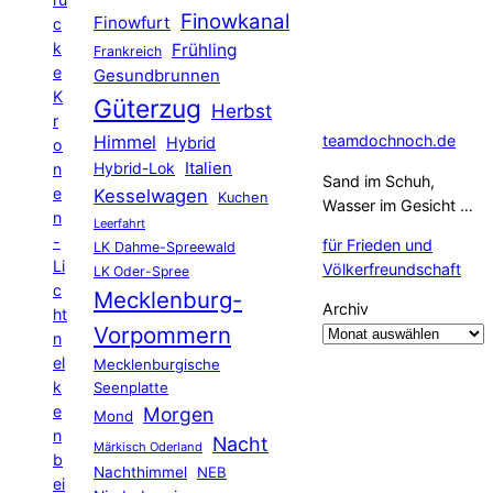
Finowkanal
Finowfurt
c
k
Frühling
Frankreich
e
Gesundbrunnen
K
Güterzug
Herbst
r
Himmel
teamdochnoch.de
Hybrid
o
Hybrid-Lok
Italien
n
Sand im Schuh,
e
Kesselwagen
Kuchen
Wasser im Gesicht …
n
Leerfahrt
-
für Frieden und
LK Dahme-Spreewald
Li
Völkerfreundschaft
LK Oder-Spree
c
Mecklenburg-
Archiv
ht
Vorpommern
n
el
Mecklenburgische
k
Seenplatte
e
Morgen
Mond
n
Nacht
Märkisch Oderland
b
Nachthimmel
NEB
ei