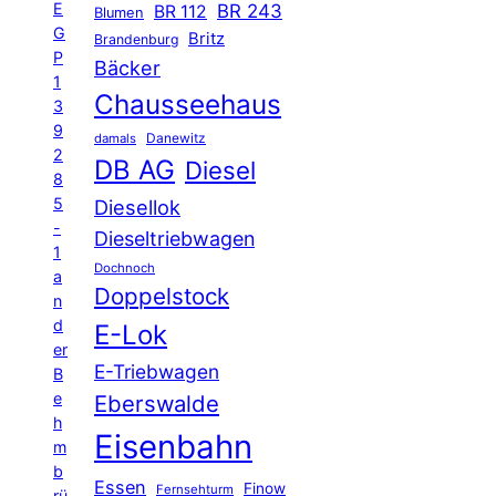
E
BR 243
BR 112
Blumen
G
Britz
Brandenburg
P
Bäcker
1
Chausseehaus
3
9
Danewitz
damals
2
DB AG
Diesel
8
5
Diesellok
-
Dieseltriebwagen
1
Dochnoch
a
Doppelstock
n
d
E-Lok
er
E-Triebwagen
B
e
Eberswalde
h
Eisenbahn
m
b
Essen
Finow
Fernsehturm
rü