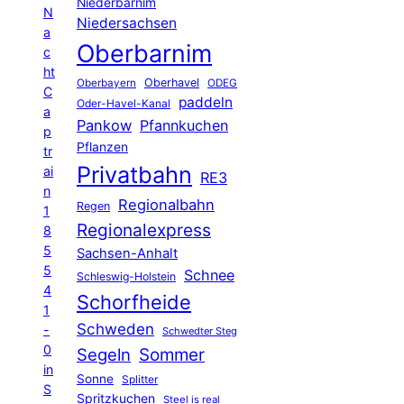
Niederbarnim
N
Niedersachsen
a
Oberbarnim
c
ht
Oberhavel
Oberbayern
ODEG
C
paddeln
Oder-Havel-Kanal
a
Pankow
Pfannkuchen
p
Pflanzen
tr
Privatbahn
ai
RE3
n
Regionalbahn
Regen
1
Regionalexpress
8
5
Sachsen-Anhalt
5
Schnee
Schleswig-Holstein
4
Schorfheide
1
Schweden
-
Schwedter Steg
0
Segeln
Sommer
in
Sonne
Splitter
S
Spritzkuchen
Steel is real