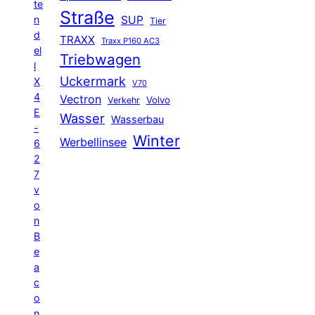
te
Straße
n
SUP
Tier
d
TRAXX
Traxx P160 AC3
el
Triebwagen
l
Uckermark
X
V70
4
Vectron
Volvo
Verkehr
E
Wasser
Wasserbau
-
Winter
Werbellinsee
6
2
7
v
o
n
B
e
a
c
o
n