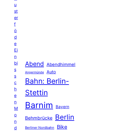
u
st
er
f
ö
d
e
Ei
n
Abend
bi
Abendhimmel
s
Auto
Angermünde
s
Bahn: Berlin-
c
h
Stettin
e
n
Barnim
Bayern
M
o
Berlin
Behmbrücke
n
Bike
d
Berliner Nordbahn