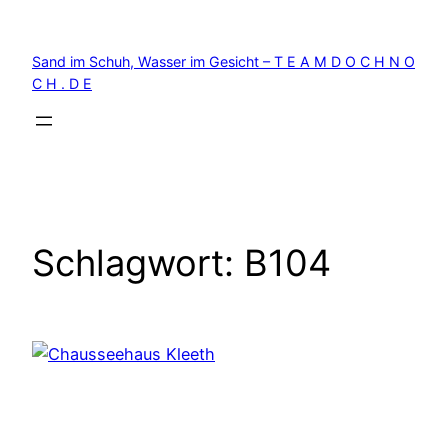
Zum
Inhalt
Sand im Schuh, Wasser im Gesicht – T E A M D O C H N O
springen
C H . D E
Schlagwort:
B104