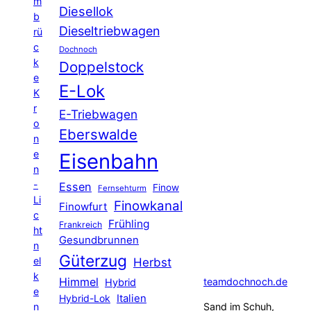
m
Diesellok
b
Dieseltriebwagen
rü
c
Dochnoch
k
Doppelstock
e
E-Lok
K
r
E-Triebwagen
o
Eberswalde
n
e
Eisenbahn
n
-
Essen
Finow
Fernsehturm
Li
Finowkanal
Finowfurt
c
Frühling
Frankreich
ht
Gesundbrunnen
n
Güterzug
el
Herbst
k
Himmel
teamdochnoch.de
Hybrid
e
Hybrid-Lok
Italien
n
Sand im Schuh,