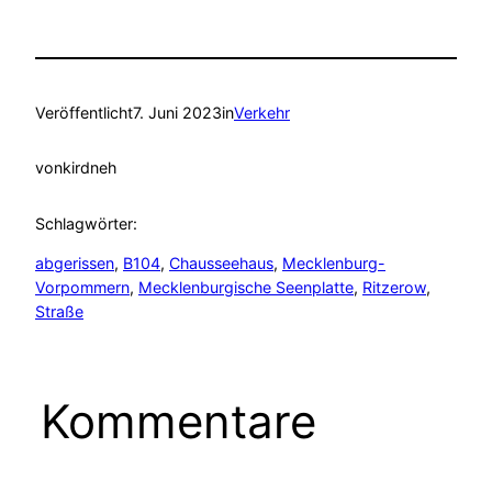
Veröffentlicht
7. Juni 2023
in
Verkehr
von
kirdneh
Schlagwörter:
abgerissen
, 
B104
, 
Chausseehaus
, 
Mecklenburg-
Vorpommern
, 
Mecklenburgische Seenplatte
, 
Ritzerow
, 
Straße
Kommentare