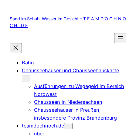
Zum
Inhalt
Sand im Schuh, Wasser im Gesicht – T E A M D O C H N O
springen
C H . D E
Bahn
Chausseehäuser und Chausseehauskarte
Ausführungen zu Wegegeld im Bereich
Nordwest
Chausseen in Niedersachsen
Chausseehäuser in Preußen,
insbesondere Provinz Brandenburg
teamdochnoch.de
über