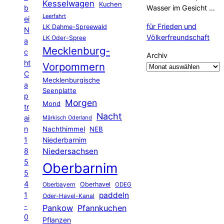
Kesselwagen
Kuchen
b
Wasser im Gesicht …
Leerfahrt
ei
für Frieden und
LK Dahme-Spreewald
N
Völkerfreundschaft
LK Oder-Spree
a
Mecklenburg-
c
Archiv
ht
Vorpommern
C
Mecklenburgische
a
Seenplatte
p
Morgen
Mond
tr
Nacht
ai
Märkisch Oderland
n
Nachthimmel
NEB
1
Niederbarnim
8
Niedersachsen
5
Oberbarnim
5
4
Oberhavel
Oberbayern
ODEG
1
paddeln
Oder-Havel-Kanal
-
Pankow
Pfannkuchen
0
Pflanzen