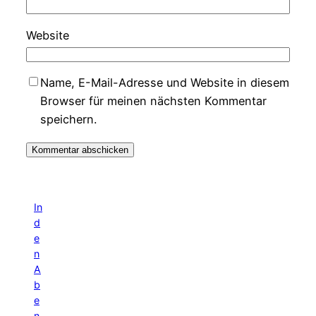
Website
Name, E-Mail-Adresse und Website in diesem
Browser für meinen nächsten Kommentar
speichern.
In
d
e
n
A
b
e
n