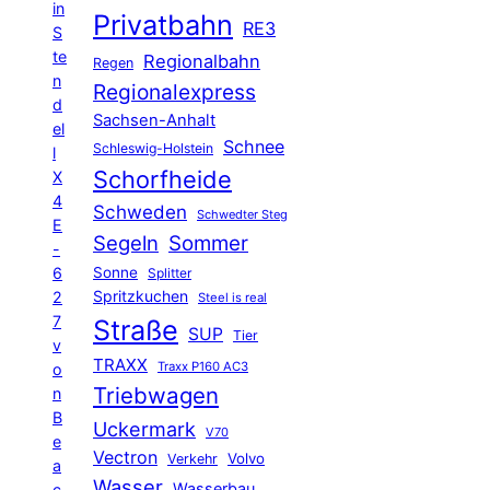
in
Privatbahn
RE3
S
te
Regionalbahn
Regen
n
Regionalexpress
d
Sachsen-Anhalt
el
Schnee
Schleswig-Holstein
l
Schorfheide
X
4
Schweden
Schwedter Steg
E
Segeln
Sommer
-
6
Sonne
Splitter
Spritzkuchen
2
Steel is real
7
Straße
SUP
Tier
v
TRAXX
Traxx P160 AC3
o
Triebwagen
n
B
Uckermark
V70
e
Vectron
Volvo
Verkehr
a
Wasser
Wasserbau
c