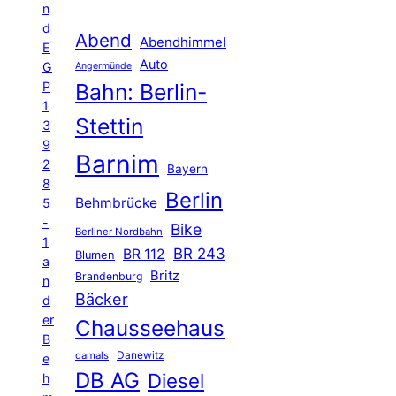
n
d
Abend
Abendhimmel
E
Auto
G
Angermünde
P
Bahn: Berlin-
1
Stettin
3
9
Barnim
2
Bayern
8
Berlin
Behmbrücke
5
-
Bike
Berliner Nordbahn
1
BR 243
BR 112
Blumen
a
Britz
Brandenburg
n
Bäcker
d
er
Chausseehaus
B
Danewitz
damals
e
DB AG
Diesel
h