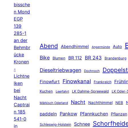
bissche
n Mond
EGP
139
285-1
an der
B
Abend
Abendhimmel
Auto
Behmbr
Angermünde
ücke
Bike
BR 243
BR 112
Blumen
Brandenburg
Kronen
-
Doppelst
Dieseltriebwagen
Dochnoch
Lichtne
Finowkanal
Finowfurt
Frühli
Frankreich
lken
bei
Kuchen
LK Dahme-Spreewald
LK Oder-
Leerfahrt
Nacht
Nacht
Nachthimmel
NEB
N
Märkisch Oderland
Captrai
n 185
Pankow
Pfannkuchen
paddeln
Pflanzen
541-0
Schorfheid
Schnee
Schleswig-Holstein
in