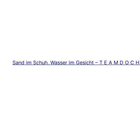
Zum
Inhalt
springen
Sand im Schuh, Wasser im Gesicht – T E A M D O C H