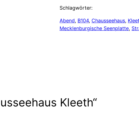
Schlagwörter:
Abend
, 
B104
, 
Chausseehaus
, 
Klee
Mecklenburgische Seenplatte
, 
St
usseehaus Kleeth“