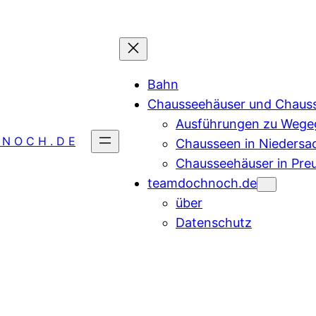
Bahn
Chausseehäuser und Chaus
Ausführungen zu Wegeg
 N O C H . D E
Chausseen in Niedersa
Chausseehäuser in Pre
teamdochnoch.de
über
Datenschutz