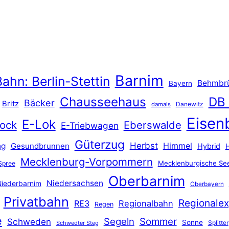
Barnim
ahn: Berlin-Stettin
Behmbr
Bayern
Chausseehaus
DB
Bäcker
Britz
Danewitz
damals
Eisen
E-Lok
ock
Eberswalde
E-Triebwagen
Güterzug
Herbst
Himmel
ng
Gesundbrunnen
Hybrid
Mecklenburg-Vorpommern
Mecklenburgische See
Spree
Oberbarnim
Niedersachsen
iederbarnim
Oberbayern
Privatbahn
Regionalex
RE3
Regionalbahn
Regen
e
Segeln
Sommer
Schweden
Sonne
Splitter
Schwedter Steg