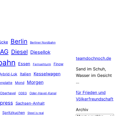
Berlin
ücke
Berliner Nordbahn
 AG
Diesel
Diesellok
teamdochnoch.de
bahn
Essen
Finow
Fernsehturm
Sand im Schuh,
Kesselwagen
Hybrid-Lok
Italien
Wasser im Gesicht
…
Morgen
nplatte
Mond
für Frieden und
Oberhavel
Oder-Havel-Kanal
ODEG
Völkerfreundschaft
press
Sachsen-Anhalt
Archiv
Spritzkuchen
Steel is real