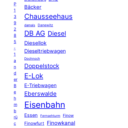
P
Bäcker
1
Chausseehaus
3
9
Danewitz
damals
2
DB AG
Diesel
8
5
Diesellok
-
Dieseltriebwagen
1
Dochnoch
a
Doppelstock
n
d
E-Lok
er
E-Triebwagen
B
e
Eberswalde
h
Eisenbahn
m
b
Essen
Finow
Fernsehturm
rü
Finowkanal
Finowfurt
c