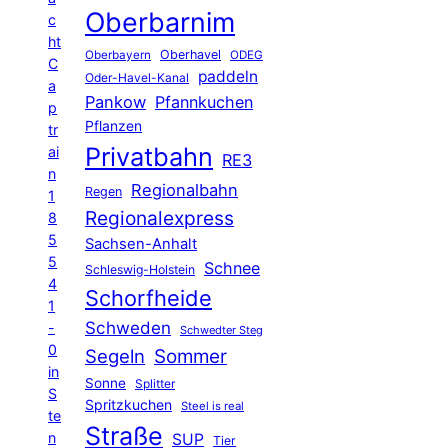
Oberbarnim
c
ht
Oberhavel
Oberbayern
ODEG
C
paddeln
Oder-Havel-Kanal
a
Pankow
Pfannkuchen
p
Pflanzen
tr
Privatbahn
ai
RE3
n
Regionalbahn
Regen
1
Regionalexpress
8
5
Sachsen-Anhalt
5
Schnee
Schleswig-Holstein
4
Schorfheide
1
Schweden
-
Schwedter Steg
0
Segeln
Sommer
in
Sonne
Splitter
S
Spritzkuchen
Steel is real
te
Straße
n
SUP
Tier