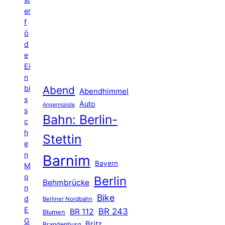
er
f
ö
d
e
Ei
n
Abend
bi
Abendhimmel
s
Auto
Angermünde
s
Bahn: Berlin-
c
h
Stettin
e
n
Barnim
Bayern
M
o
Berlin
Behmbrücke
n
Bike
d
Berliner Nordbahn
E
BR 243
BR 112
Blumen
G
Britz
Brandenburg