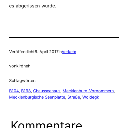
es abgerissen wurde.
Veröffentlicht
6. April 2017
in
Verkehr
von
kirdneh
Schlagwörter:
B104
, 
B198
, 
Chausseehaus
, 
Mecklenburg-Vorpommern
, 
Mecklenburgische Seenplatte
, 
Straße
, 
Woldegk
Kommentare