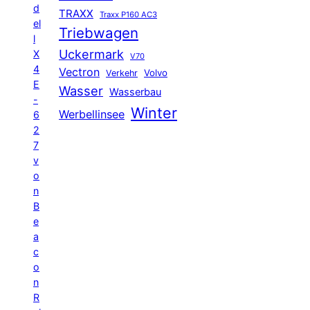
d
TRAXX
Traxx P160 AC3
el
Triebwagen
l
Uckermark
X
V70
4
Vectron
Volvo
Verkehr
E
Wasser
Wasserbau
-
Winter
Werbellinsee
6
2
7
v
o
n
B
e
a
c
o
n
R