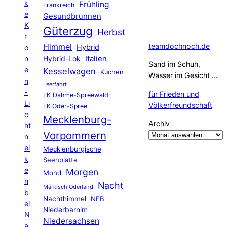
k
Frühling
Frankreich
e
Gesundbrunnen
K
Güterzug
Herbst
r
Himmel
teamdochnoch.de
Hybrid
o
Hybrid-Lok
Italien
n
Sand im Schuh,
e
Kesselwagen
Kuchen
Wasser im Gesicht …
n
Leerfahrt
-
für Frieden und
LK Dahme-Spreewald
Li
Völkerfreundschaft
LK Oder-Spree
c
Mecklenburg-
Archiv
ht
Vorpommern
n
el
Mecklenburgische
k
Seenplatte
e
Morgen
Mond
n
Nacht
Märkisch Oderland
b
Nachthimmel
NEB
ei
Niederbarnim
N
Niedersachsen
a