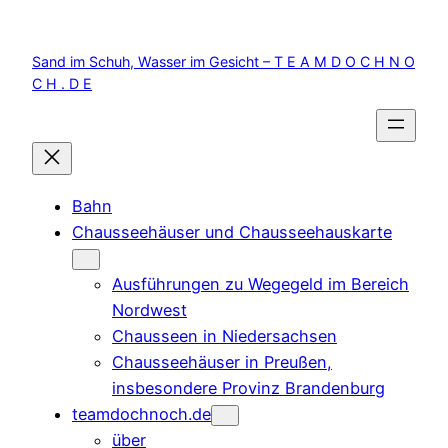
Zum
Inhalt
Sand im Schuh, Wasser im Gesicht – T E A M D O C H N O
springen
C H . D E
Bahn
Chausseehäuser und Chausseehauskarte
Ausführungen zu Wegegeld im Bereich
Nordwest
Chausseen in Niedersachsen
Chausseehäuser in Preußen,
insbesondere Provinz Brandenburg
teamdochnoch.de
über