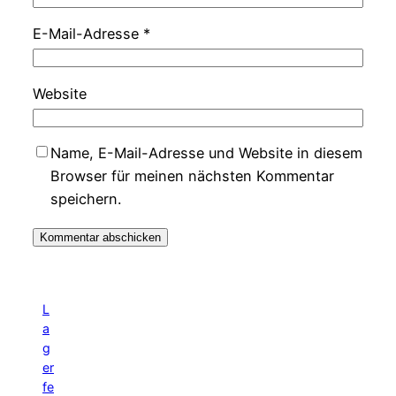
E-Mail-Adresse
*
Website
Name, E-Mail-Adresse und Website in diesem
Browser für meinen nächsten Kommentar
speichern.
L
a
g
er
fe