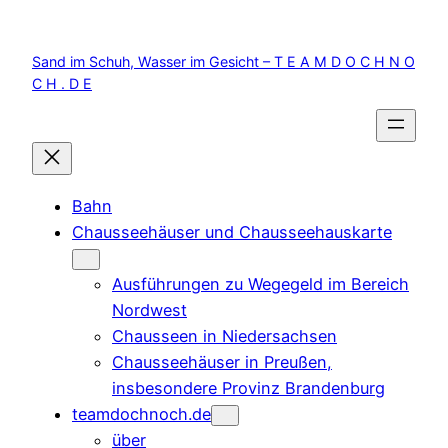
Zum
Inhalt
Sand im Schuh, Wasser im Gesicht – T E A M D O C H N O
springen
C H . D E
Bahn
Chausseehäuser und Chausseehauskarte
Ausführungen zu Wegegeld im Bereich
Nordwest
Chausseen in Niedersachsen
Chausseehäuser in Preußen,
insbesondere Provinz Brandenburg
teamdochnoch.de
über