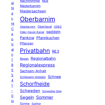
Nachthimmel
NEB
ei
Niederbarnim
N
Niedersachsen
a
Oberbarnim
c
ht
Oberhavel
Oberbayern
ODEG
C
paddeln
Oder-Havel-Kanal
a
Pankow
Pfannkuchen
p
Pflanzen
tr
Privatbahn
ai
RE3
n
Regionalbahn
Regen
1
Regionalexpress
8
5
Sachsen-Anhalt
5
Schnee
Schleswig-Holstein
4
Schorfheide
1
Schweden
-
Schwedter Steg
0
Segeln
Sommer
in
Sonne
Splitter