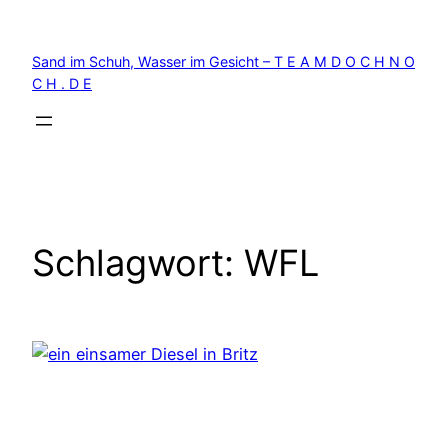
Zum
Inhalt
Sand im Schuh, Wasser im Gesicht – T E A M D O C H N O
springen
C H . D E
Schlagwort:
WFL