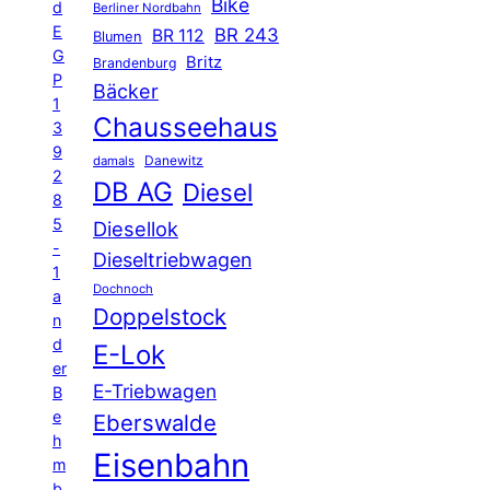
Bike
d
Berliner Nordbahn
E
BR 243
BR 112
Blumen
G
Britz
Brandenburg
P
Bäcker
1
Chausseehaus
3
9
Danewitz
damals
2
DB AG
Diesel
8
5
Diesellok
-
Dieseltriebwagen
1
Dochnoch
a
Doppelstock
n
d
E-Lok
er
E-Triebwagen
B
e
Eberswalde
h
Eisenbahn
m
b