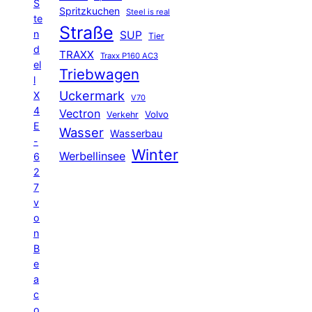
S
Spritzkuchen
Steel is real
te
Straße
n
SUP
Tier
d
TRAXX
Traxx P160 AC3
el
Triebwagen
l
Uckermark
X
V70
4
Vectron
Volvo
Verkehr
E
Wasser
Wasserbau
-
Winter
Werbellinsee
6
2
7
v
o
n
B
e
a
c
o