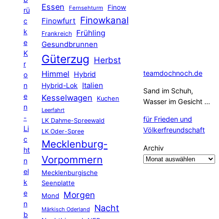
Essen
Finow
Fernsehturm
rü
Finowkanal
Finowfurt
c
k
Frühling
Frankreich
e
Gesundbrunnen
K
Güterzug
Herbst
r
Himmel
teamdochnoch.de
Hybrid
o
Hybrid-Lok
Italien
n
Sand im Schuh,
e
Kesselwagen
Kuchen
Wasser im Gesicht …
n
Leerfahrt
-
für Frieden und
LK Dahme-Spreewald
Li
Völkerfreundschaft
LK Oder-Spree
c
Mecklenburg-
Archiv
ht
Vorpommern
n
el
Mecklenburgische
k
Seenplatte
e
Morgen
Mond
n
Nacht
Märkisch Oderland
b