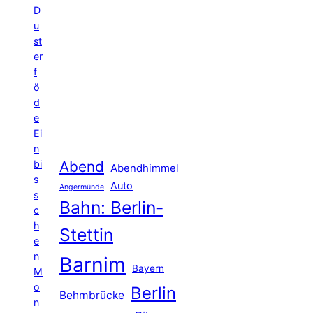
D
u
st
er
f
ö
d
e
Ei
n
Abend
bi
Abendhimmel
s
Auto
Angermünde
s
Bahn: Berlin-
c
h
Stettin
e
n
Barnim
Bayern
M
o
Berlin
Behmbrücke
n