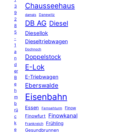
Chausseehaus
3
9
Danewitz
damals
2
DB AG
Diesel
8
5
Diesellok
-
Dieseltriebwagen
1
Dochnoch
a
Doppelstock
n
d
E-Lok
er
E-Triebwagen
B
e
Eberswalde
h
Eisenbahn
m
b
Essen
Finow
Fernsehturm
rü
Finowkanal
Finowfurt
c
k
Frühling
Frankreich
e
Gesundbrunnen