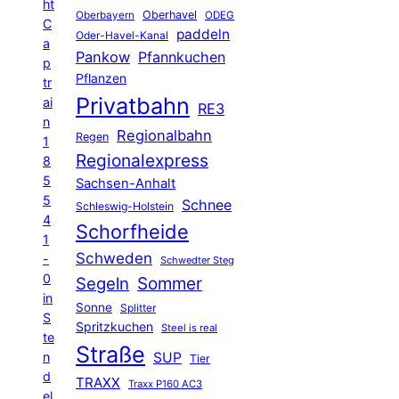
ht
Oberhavel
Oberbayern
ODEG
C
paddeln
Oder-Havel-Kanal
a
Pankow
Pfannkuchen
p
Pflanzen
tr
Privatbahn
ai
RE3
n
Regionalbahn
Regen
1
Regionalexpress
8
5
Sachsen-Anhalt
5
Schnee
Schleswig-Holstein
4
Schorfheide
1
Schweden
-
Schwedter Steg
0
Segeln
Sommer
in
Sonne
Splitter
S
Spritzkuchen
Steel is real
te
Straße
n
SUP
Tier
d
TRAXX
Traxx P160 AC3
el