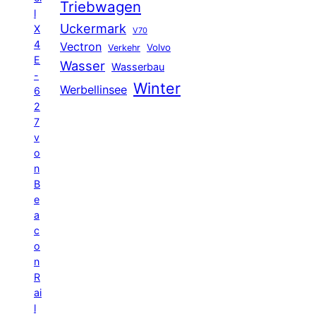
Triebwagen
l
Uckermark
X
V70
4
Vectron
Volvo
Verkehr
E
Wasser
Wasserbau
-
Winter
Werbellinsee
6
2
7
v
o
n
B
e
a
c
o
n
R
ai
l