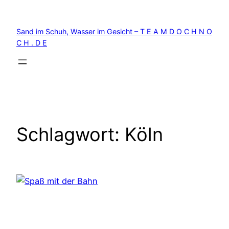
Zum
Inhalt
Sand im Schuh, Wasser im Gesicht – T E A M D O C H N O
springen
C H . D E
Schlagwort:
Köln