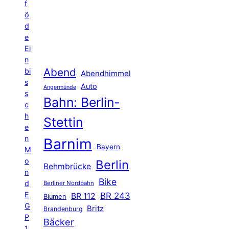
f
ö
d
e
Ei
n
Abend
bi
Abendhimmel
s
Auto
Angermünde
s
Bahn: Berlin-
c
h
Stettin
e
n
Barnim
Bayern
M
o
Berlin
Behmbrücke
n
Bike
d
Berliner Nordbahn
E
BR 243
BR 112
Blumen
G
Britz
Brandenburg
P
Bäcker
1