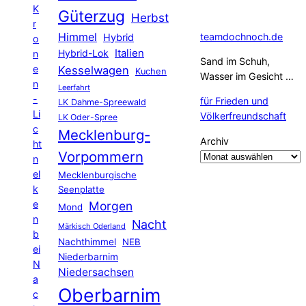
K
Güterzug
Herbst
r
Himmel
teamdochnoch.de
Hybrid
o
Hybrid-Lok
Italien
n
Sand im Schuh,
e
Kesselwagen
Kuchen
Wasser im Gesicht …
n
Leerfahrt
-
für Frieden und
LK Dahme-Spreewald
Li
Völkerfreundschaft
LK Oder-Spree
c
Mecklenburg-
Archiv
ht
Vorpommern
n
el
Mecklenburgische
k
Seenplatte
e
Morgen
Mond
n
Nacht
Märkisch Oderland
b
Nachthimmel
NEB
ei
Niederbarnim
N
Niedersachsen
a
Oberbarnim
c