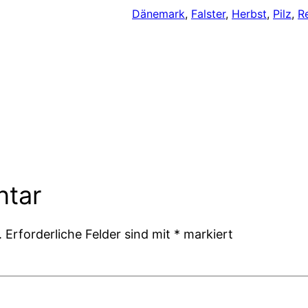
Dänemark
, 
Falster
, 
Herbst
, 
Pilz
, 
R
ntar
.
Erforderliche Felder sind mit
*
markiert