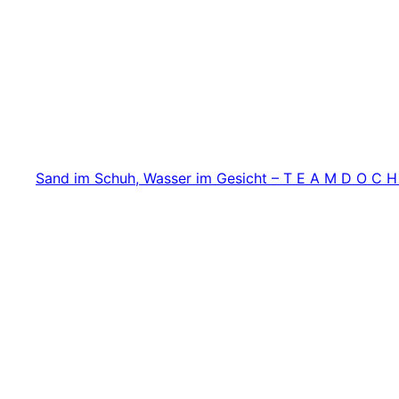
Zum
Inhalt
springen
Sand im Schuh, Wasser im Gesicht – T E A M D O C H