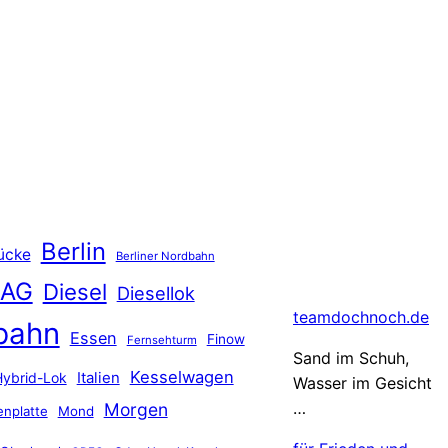
Berlin
ücke
Berliner Nordbahn
 AG
Diesel
Diesellok
teamdochnoch.de
bahn
Essen
Finow
Fernsehturm
Sand im Schuh,
Kesselwagen
Hybrid-Lok
Italien
Wasser im Gesicht
…
Morgen
nplatte
Mond