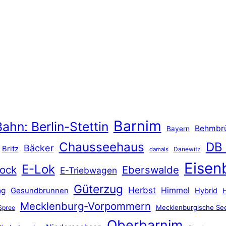
Barnim
ahn: Berlin-Stettin
Behmbr
Bayern
Chausseehaus
DB
Bäcker
Britz
Danewitz
damals
Eisen
E-Lok
ock
Eberswalde
E-Triebwagen
Güterzug
Herbst
Himmel
ng
Gesundbrunnen
Hybrid
Mecklenburg-Vorpommern
Mecklenburgische See
Spree
Oberbarnim