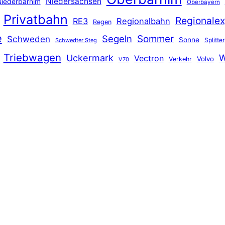
Niedersachsen
iederbarnim
Oberbayern
Privatbahn
Regionalex
RE3
Regionalbahn
Regen
e
Segeln
Sommer
Schweden
Sonne
Splitter
Schwedter Steg
Triebwagen
Uckermark
W
Vectron
Volvo
Verkehr
V70