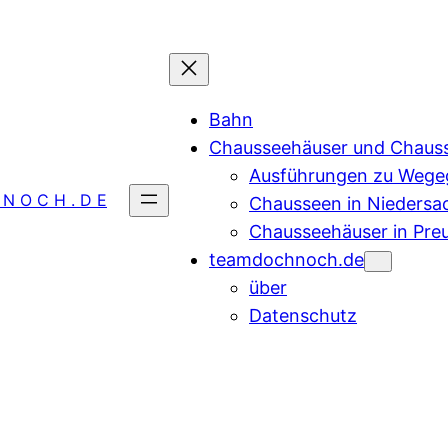
Bahn
Chausseehäuser und Chaus
Ausführungen zu Wegeg
 N O C H . D E
Chausseen in Niedersa
Chausseehäuser in Pre
teamdochnoch.de
über
Datenschutz