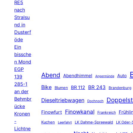
RE5
nach
Stralsu
nd in
Dusterf
öde
Ein
bissche
n Mond
EGP
B
Abend
Abendhimmel
Auto
139
Angermünde
285-1
Bike
BR 243
BR 112
Blumen
Brandenburg
an der
Behmbr
Doppelst
Dieseltriebwagen
Dochnoch
ücke
Finowkanal
Finowfurt
Frühli
Frankreich
Kronen
-
Kuchen
LK Dahme-Spreewald
LK Oder-
Leerfahrt
Lichtne