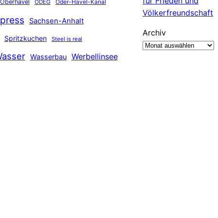
für Frieden und
Oberhavel
Oder-Havel-Kanal
ODEG
Völkerfreundschaft
press
Sachsen-Anhalt
Archiv
Spritzkuchen
Steel is real
asser
Werbellinsee
Wasserbau