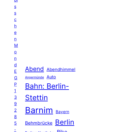
s
s
c
h
e
n
M
o
n
d
Abend
Abendhimmel
E
Auto
G
Angermünde
P
Bahn: Berlin-
1
Stettin
3
9
Barnim
2
Bayern
8
Berlin
Behmbrücke
5
-
Bike