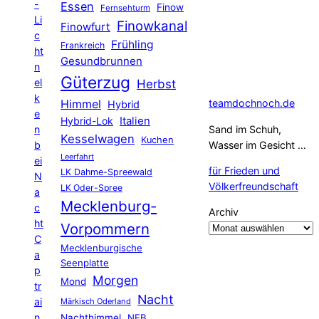
-
Essen
Finow
Fernsehturm
Li
Finowkanal
Finowfurt
c
Frühling
Frankreich
ht
Gesundbrunnen
n
Güterzug
el
Herbst
k
Himmel
teamdochnoch.de
Hybrid
e
Hybrid-Lok
Italien
n
Sand im Schuh,
Kesselwagen
Kuchen
b
Wasser im Gesicht …
Leerfahrt
ei
für Frieden und
LK Dahme-Spreewald
N
Völkerfreundschaft
LK Oder-Spree
a
Mecklenburg-
c
Archiv
ht
Vorpommern
C
Mecklenburgische
a
Seenplatte
p
Morgen
Mond
tr
Nacht
ai
Märkisch Oderland
n
Nachthimmel
NEB