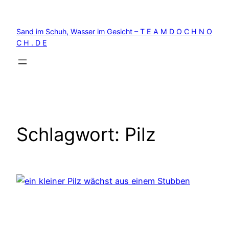
Zum
Inhalt
Sand im Schuh, Wasser im Gesicht – T E A M D O C H N O
springen
C H . D E
Schlagwort:
Pilz