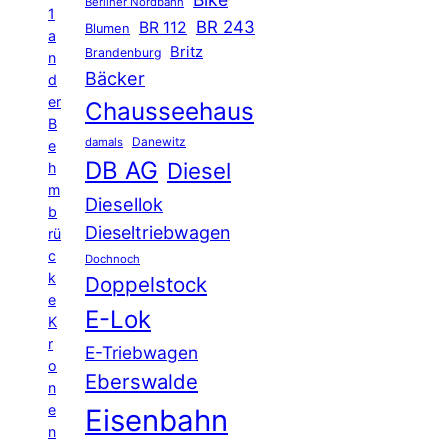
Berliner Nordbahn
1
BR 243
BR 112
Blumen
a
Britz
Brandenburg
n
Bäcker
d
er
Chausseehaus
B
Danewitz
damals
e
DB AG
Diesel
h
m
Diesellok
b
Dieseltriebwagen
rü
c
Dochnoch
k
Doppelstock
e
E-Lok
K
r
E-Triebwagen
o
Eberswalde
n
e
Eisenbahn
n