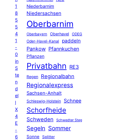
1
Niederbarnim
8
Niedersachsen
5
Oberbarnim
5
4
Oberhavel
Oberbayern
ODEG
1
paddeln
Oder-Havel-Kanal
-
Pankow
Pfannkuchen
0
Pflanzen
in
Privatbahn
RE3
S
te
Regionalbahn
Regen
n
Regionalexpress
d
Sachsen-Anhalt
el
Schnee
Schleswig-Holstein
l
Schorfheide
X
4
Schweden
Schwedter Steg
E
Segeln
Sommer
-
6
Sonne
Splitter