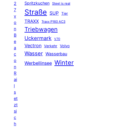
Spritzkuchen
2
Steel is real
7
Straße
SUP
Tier
v
TRAXX
Traxx P160 AC3
o
Triebwagen
n
B
Uckermark
V70
e
Vectron
Volvo
Verkehr
a
Wasser
Wasserbau
c
o
Winter
Werbellinsee
n
R
ai
l
s
et
zt
si
c
h